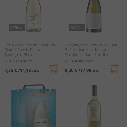
0.750 л.
0.750 л.
Ейнджълс Естейт Совиньон
Мидалидаре Совиньон блан
Блан / Angels Estate
& Семийон / Midalidare
Sauvignon Blanc
Sauvignon blanc Semillon
В наличност
В наличност
7,25 €
/
14,18 лв.
9,20 €
/
17,99 лв.