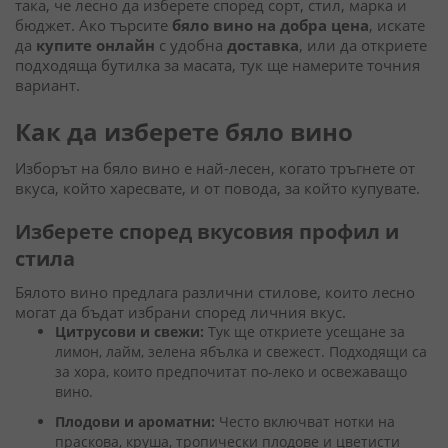
така, че лесно да изберете според сорт, стил, марка и
бюджет. Ако търсите
бяло вино на добра цена
, искате
да
купите онлайн
с удобна
доставка
, или да откриете
подходяща бутилка за масата, тук ще намерите точния
вариант.
Как да изберете бяло вино
Изборът на бяло вино е най-лесен, когато тръгнете от
вкуса, който харесвате, и от повода, за който купувате.
Изберете според вкусовия профил и
стила
Бялото вино предлага различни стилове, които лесно
могат да бъдат избрани според личния вкус.
Цитрусови и свежи:
Тук ще откриете усещане за
лимон, лайм, зелена ябълка и свежест. Подходящи са
за хора, които предпочитат по-леко и освежаващо
вино.
Плодови и ароматни:
Често включват нотки на
праскова, круша, тропически плодове и цветисти