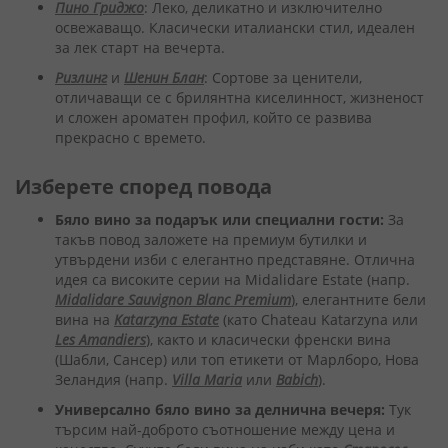
Пино Гриджо
: Леко, деликатно и изключително
освежаващо. Класически италиански стил, идеален
за лек старт на вечерта.
Ризлинг
и
Шенин Блан
: Сортове за ценители,
отличаващи се с брилянтна киселинност, жизненост
и сложен ароматен профил, който се развива
прекрасно с времето.
Изберете според
повода
Бяло вино за подарък или специални гости:
За
такъв повод заложете на премиум бутилки и
утвърдени изби с елегантно представяне. Отлична
идея са високите серии на Midalidare Estate (напр.
Midalidare Sauvignon Blanc Premium
), елегантните бели
вина на
Katarzyna Estate
(като Chateau Katarzyna или
Les Amandiers
), както и класически френски вина
(Шабли, Сансер) или топ етикети от Марлборо, Нова
Зеландия (напр.
Villa Maria
или
Babich
).
Универсално бяло вино за делнична вечеря:
Тук
търсим най-доброто съотношение между цена и