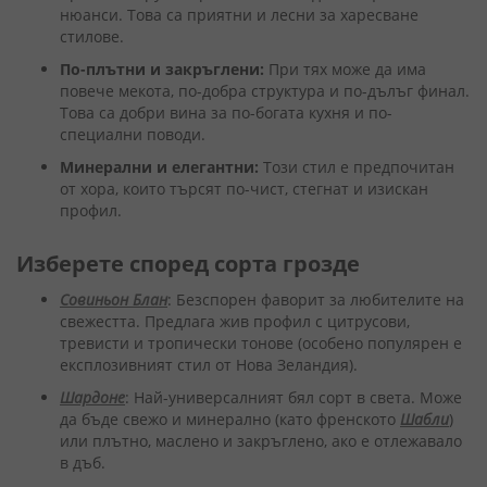
нюанси. Това са приятни и лесни за харесване
стилове.
По-плътни и закръглени:
При тях може да има
повече мекота, по-добра структура и по-дълъг финал.
Това са добри вина за по-богата кухня и по-
специални поводи.
Минерални и елегантни:
Този стил е предпочитан
от хора, които търсят по-чист, стегнат и изискан
профил.
Изберете според сорта грозде
Совиньон Блан
: Безспорен фаворит за любителите на
свежестта. Предлага жив профил с цитрусови,
тревисти и тропически тонове (особено популярен е
експлозивният стил от Нова Зеландия).
Шардоне
: Най-универсалният бял сорт в света. Може
да бъде свежо и минерално (като френското
Шабли
)
или плътно, маслено и закръглено, ако е отлежавало
в дъб.