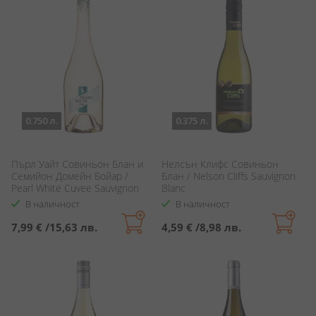
0.750 л.
0.375 л.
Пърл Уайт Совиньон Блан и
Нелсън Клифс Совиньон
Семийон Домейн Бойар /
Блан / Nelson Cliffs Sauvignon
Pearl White Cuvee Sauvignon
Blanc
Blanc & Semillon Domaine
В наличност
В наличност
Boyar
7,99 €
/
15,63 лв.
4,59 €
/
8,98 лв.