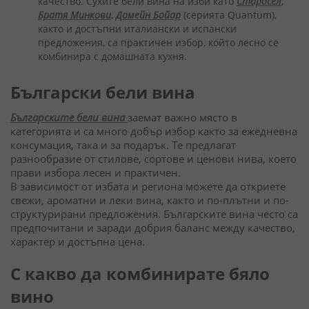
качество. Сухите бели вина на изби като
Старосел
,
Братя Минкови
,
Домейн Бойар
(серията Quantum),
както и достъпни италиански и испански
предложения, са практичен избор, който лесно се
комбинира с домашната кухня.
Български бели вина
Българските бели вина
заемат важно място в
категорията и са много добър избор както за ежедневна
консумация, така и за подарък. Те предлагат
разнообразие от стилове, сортове и ценови нива, което
прави избора лесен и практичен.
В зависимост от избата и региона можете да откриете
свежи, ароматни и леки вина, както и по-плътни и по-
структурирани предложения. Българските вина често са
предпочитани и заради добрия баланс между качество,
характер и достъпна цена.
С какво да комбинирате бяло
вино