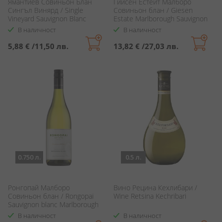
Ямантиев Совиньон Блан
Гийсен Естейт Малборо
Сингъл Винярд / Single
Совиньон блан / Giesen
Vineyard Sauvignon Blanc
Estate Marlborough Sauvignon
Yamantievs
blanc
В наличност
В наличност
5,88 €
/
11,50 лв.
13,82 €
/
27,03 лв.
0.750 л.
0.5 л.
Ронгопай Малборо
Вино Рецина Кехлибари /
Совиньон блан / Rongopai
Wine Retsina Kechribari
Sauvignon blanc Marlborough
В наличност
В наличност