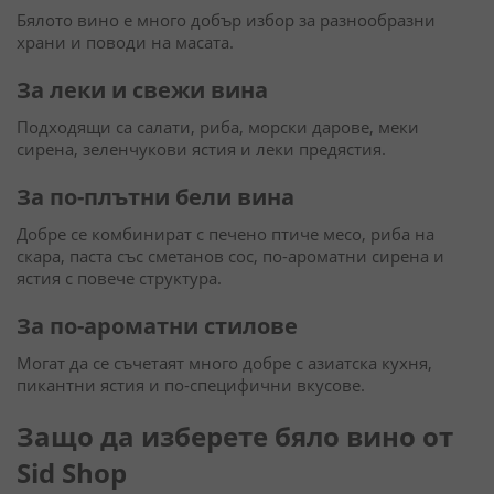
Бялото вино е много добър избор за разнообразни
храни и поводи на масата.
За леки и свежи вина
Подходящи са салати, риба, морски дарове, меки
сирена, зеленчукови ястия и леки предястия.
За по-плътни бели вина
Добре се комбинират с печено птиче месо, риба на
скара, паста със сметанов сос, по-ароматни сирена и
ястия с повече структура.
За по-ароматни стилове
Могат да се съчетаят много добре с азиатска кухня,
пикантни ястия и по-специфични вкусове.
Защо да изберете бяло вино от
Sid Shop