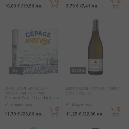
10,00 €
/
19,56 лв.
3,79 €
/
7,41 лв.
5 л.
0.750 л.
Вино Совиньон Блан и
Царев Брод Гергана / Tsarev
Мускат Бианко Сепаж
Brod Gergana
Логодаж Бокс / Logodaj White
Wine Cepage Sauvignon Blanc
В наличност
В наличност
& Muscato Bianco
11,79 €
/
23,06 лв.
11,25 €
/
22,00 лв.