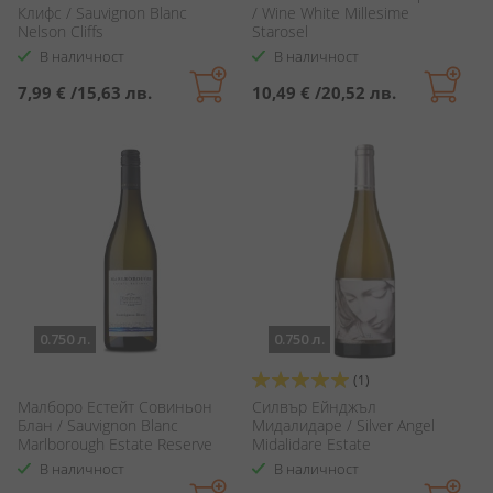
Клифс / Sauvignon Blanc
/ Wine White Millesime
Nelson Cliffs
Starosel
В наличност
В наличност
7,99 €
/
15,63 лв.
10,49 €
/
20,52 лв.
0.750 л.
0.750 л.
Оценка:
(1)
100%
Малборо Естейт Совиньон
Силвър Ейнджъл
Блан / Sauvignon Blanc
Мидалидаре / Silver Angel
Marlborough Estate Reserve
Midalidare Estate
В наличност
В наличност