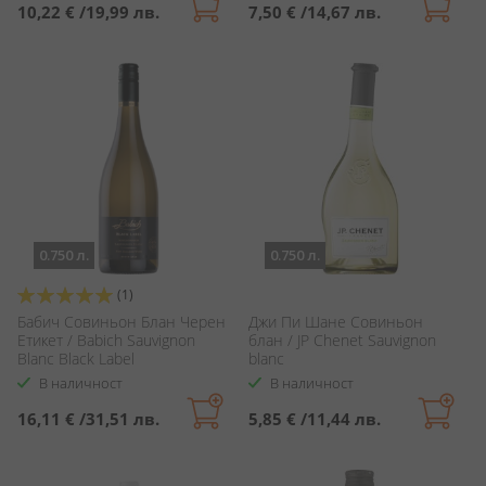
10,22 €
/
19,99 лв.
7,50 €
/
14,67 лв.
0.750 л.
0.750 л.
Оценка:
(1)
100%
Бабич Совиньон Блан Черен
Джи Пи Шане Совиньон
Етикет / Babich Sauvignon
блан / JP Chenet Sauvignon
Blanc Black Label
blanc
В наличност
В наличност
16,11 €
/
31,51 лв.
5,85 €
/
11,44 лв.