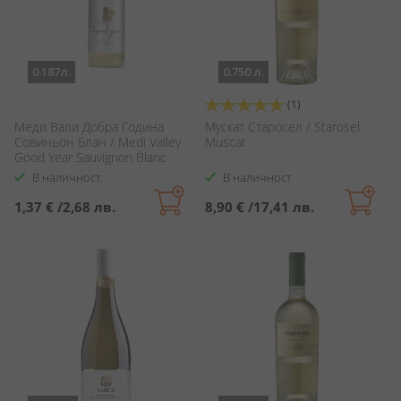
0.187л.
0.750 л.
Оценка:
(1)
100%
Меди Вали Добра Година
Мускат Старосел / Starosel
Совиньон Блан / Medi Valley
Muscat
Good Year Sauvignon Blanc
В наличност
В наличност
1,37 €
/
2,68 лв.
8,90 €
/
17,41 лв.