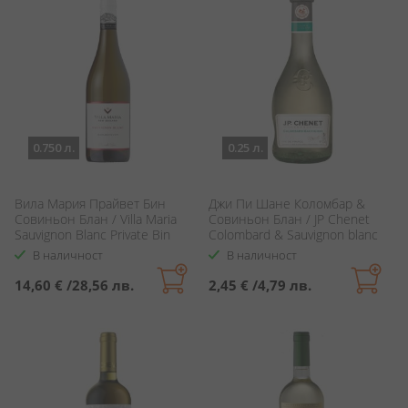
0.750 л.
0.25 л.
Вила Мария Прайвeт Бин
Джи Пи Шане Коломбар &
Совиньон Блан / Villa Maria
Совиньон Блан / JP Chenet
Sauvignon Blanc Private Bin
Colombard & Sauvignon blanc
В наличност
В наличност
14,60 €
/
28,56 лв.
2,45 €
/
4,79 лв.