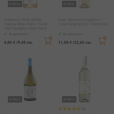
0.750 л.
0.750 л.
Совиньон Блан Добра
Ская Гарганега Шардоне /
Година Меди Вали / Good
Scaia Garganega & Chardonnay
Year Sauvignon Blanc Medi
Valley
В наличност
В наличност
4,85 €
/
9,49 лв.
11,58 €
/
22,65 лв.
0.750 л.
0.750 л.
Оценка:
(1)
100%