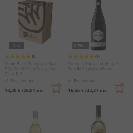
5 л.
0.750 л.
Оценка:
Оценка:
(8)
(1)
100%
100%
Меди Вали Совиньон Блан
Тунелла Совиньон блан /
BiB / Medi Valley Sauvignon
Tunella Sauvignon Blanc
Blanc BiB
В наличност
В наличност
13,30 €
/
26,01 лв.
16,55 €
/
32,37 лв.