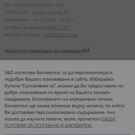
бул. “Ботевградско шосе” 247,
CTPark Sofia – сграда 3, склад 303
Понеделник – петък: 8:30 – 16:30 ч.
Телефон за поръчки:
0700 17 377
Мобилен телефон:
+359 889 220 764
Изпратете запитване за наличност
Начини на плащане:
S&D използва бисквитки, за да персонализира и
подобри Вашето изживяване в сайта. Избирайки
бутона “Съгласявам се”, можем да Ви предоставим по-
добро изживяване по време на Вашето онлайн
пазаруване. Блокирането на определени типове
Доставка до адрес с:
бисквитки ще окаже влияние върху начина, по който
Ви доставяме персонализирано съдържание. Ако
 или 
наш транспорт
искате да научите повече, моля, прочетете
ОБЩИ
УСЛОВИЯ ЗА ПОЛЗВАНЕ И БИСКВИТКИ.
Последвайте ни: