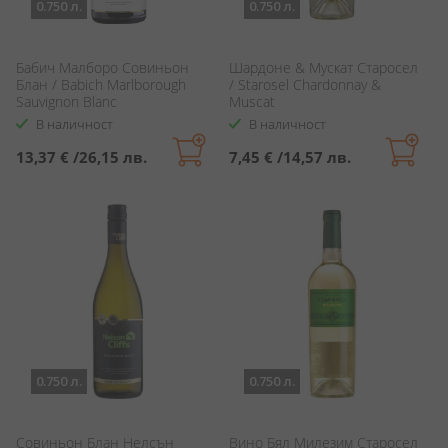
0.750 л.
0.750 л.
Бабич Малборо Совиньон
Шардоне & Мускат Старосел
Блан / Babich Marlborough
/ Starosel Chardonnay &
Sauvignon Blanc
Muscat
В наличност
В наличност
13,37 €
/
26,15 лв.
7,45 €
/
14,57 лв.
0.750 л.
0.750 л.
Совиньон Блан Нелсън
Вино Бял Милезим Старосел