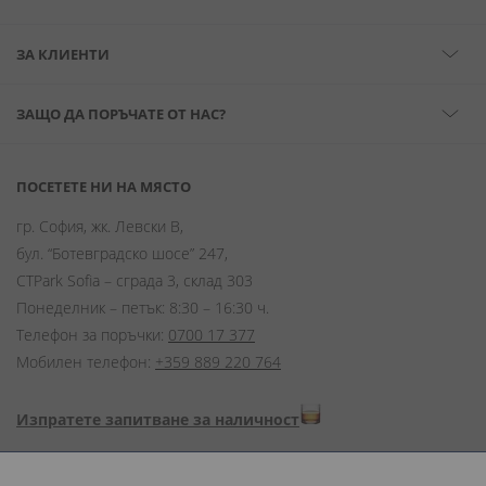
ЗА КЛИЕНТИ
ЗАЩО ДА ПОРЪЧАТЕ ОТ НАС?
ПОСЕТЕТЕ НИ НА МЯСТО
гр. София, жк. Левски В,
бул. “Ботевградско шосе” 247,
CTPark Sofia – сграда 3, склад 303
Понеделник – петък: 8:30 – 16:30 ч.
Телефон за поръчки:
0700 17 377
Мобилен телефон:
+359 889 220 764
Изпратете запитване за наличност