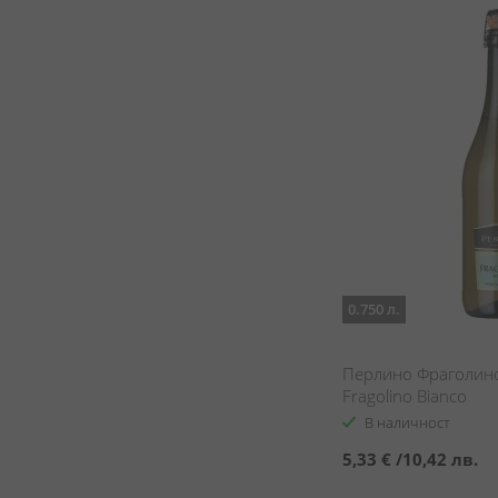
0.750 л.
Перлино Фраголино 
Fragolino Bianco
В наличност
5,33 €
/
10,42 лв.