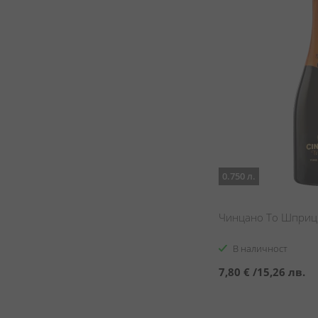
0.750 л.
Чинцано То Шприц /
В наличност
7,80 €
/
15,26 лв.