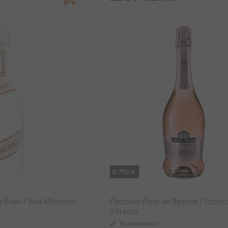
0.750 л.
Блан / Vivo Mionetto
Просеко Розе ил Фреско / Prose
Il Fresco
В наличност