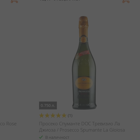
0.750 л.
Оценка:
(1)
100%
cco Rose
Просеко Спуманте DOC Тревизио Ла
Джиоза / Prosecco Spumante La Gioiosa
Treviso
В наличност