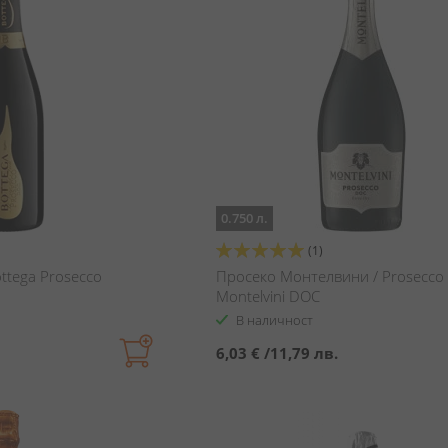
0.750 л.
Оценка:
(1)
100%
ttega Prosecco
Просеко Монтелвини / Prosecco
Montelvini DOC
В наличност
6,03 €
/
11,79 лв.