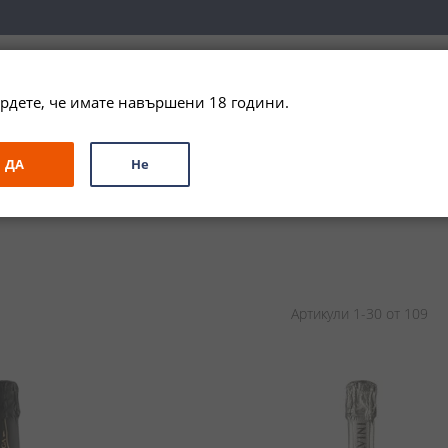
вка за цялата страна при поръчки на алкохол над 
79,99 € / 156
рдете, че имате навършени 18 години.
ЗА ПОДАРЪК
ПРОМО
СПЕЦИАЛНИ ПРЕДЛОЖЕНИЯ
МАРКИ
ДА
Не
Артикули
1
-
30
от
109