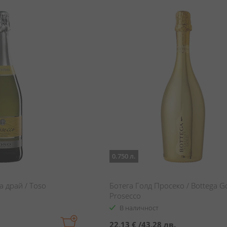
0.750 л.
а драй / Toso
Ботега Голд Просеко / Bottega G
Prosecco
В наличност
22,13 €
/
43,28 лв.