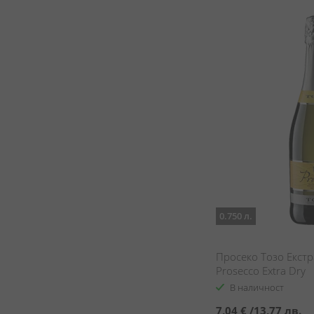
0.750 л.
Просеко Тозо Екстр
Prosecco Extra Dry
В наличност
7,04 €
/
13,77 лв.