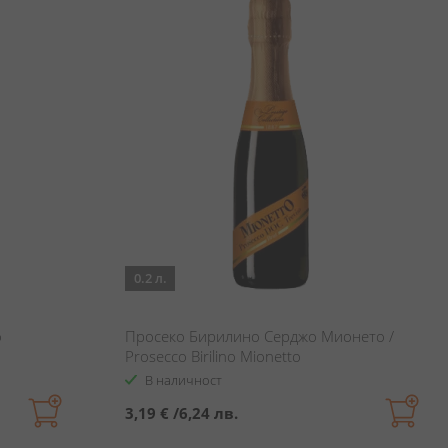
0.2 л.
o
Просеко Бирилино Серджо Мионето /
Prosecco Birilino Mionetto
В наличност
3,19 €
/
6,24 лв.