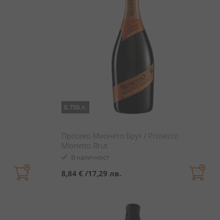
0.750 л.
Просеко Мионето Брут / Prosecco
Mionetto Brut
В наличност
8,84 €
/
17,29 лв.