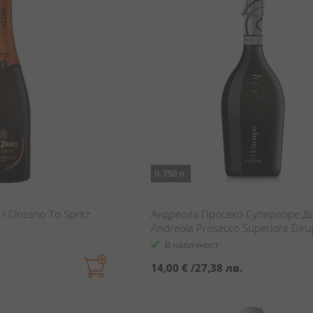
0.750 л.
 Cinzano То Spritz
Андреола Просеко Супериоре Ди
Andreola Prosecco Superiore Dir
В наличност
14,00 €
/
27,38 лв.