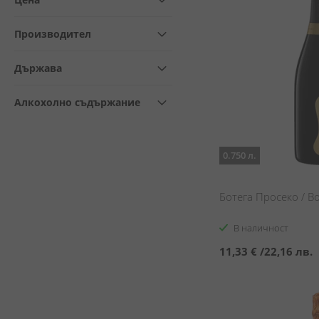
Производител
Държава
Алкохолно съдържание
0.750 л.
Ботега Просеко / Bo
В наличност
11,33 €
/
22,16 лв.