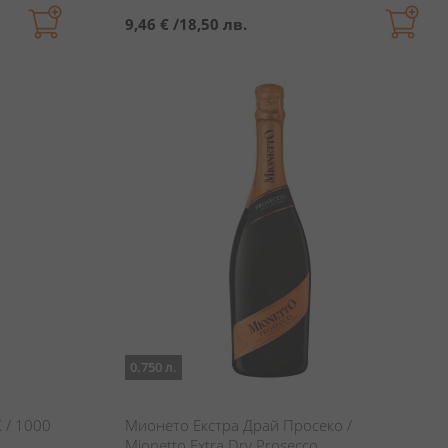
9,46 €
/
18,50 лв.
0.750 л.
 / 1000
Мионето Екстра Драй Просеко /
Mionetto Extra Dry Prosecco