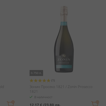
0.750 л.
Оценка:
(1)
100%
old
Зонин Просеко 1821 / Zonin Prosecco
1821
В наличност
12,17 €
/
23,80 лв.