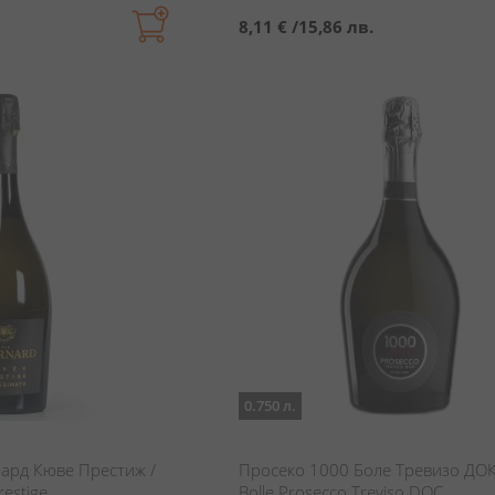
8,11 €
/
15,86 лв.
0.750 л.
ард Кюве Престиж /
Просеко 1000 Боле Тревизо ДОК
estige
Bolle Prosecco Treviso DOC