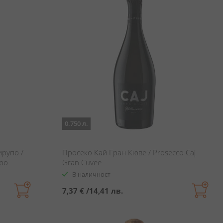
0.750 л.
рупо /
Просеко Кай Гран Кюве / Prosecco Caj
upo
Gran Cuvee
В наличност
7,37 €
/
14,41 лв.