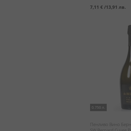
7,11 €
/
13,91 лв.
0.750 л.
Пенливо Вино Берн
SW Bernard Cuvee Pr