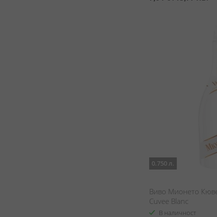
0.750 л.
Виво Мионето Кюве 
Cuvee Blanc
В наличност