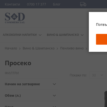
Прескачане
Контакти
0700 17 377
Блог
към
Безплатна доста
съдържанието
повече
Потвъ
АЛКОХОЛНИ НАПИТКИ
ВИНО & ШАМПАНСКО
ДРУГИ
Начало
Вино & Шампанско
Пенливо вино
Просеко
Просеко
ФИЛТРИ
Покажи по
Начин на затваряне
Обем (л.)
Цена