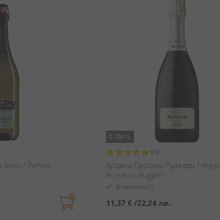
0.750 л.
Оценка:
(1)
100%
Бяло / Perlino
Арджео Просеко Руджери / Arge
Prosecco Ruggeri
В наличност
11,37 €
/
22,24 лв.