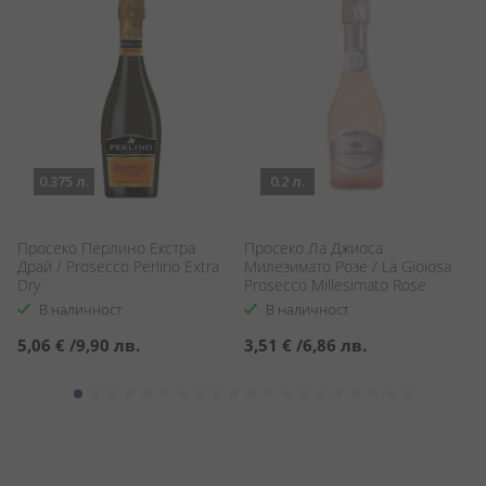
0.375 л.
0.2 л.
Просеко Перлино Екстра
Просеко Ла Джиоса
П
Драй / Prosecco Perlino Extra
Милезимато Розе / La Gioiosa
Д
Dry
Prosecco Millesimato Rose
Су
Gi
В наличност
В наличност
Va
Dr
5,06 €
/
9,90 лв.
3,51 €
/
6,86 лв.
7