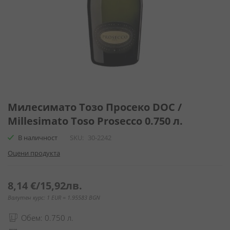
Преминете
към
Милесимато Тозо Просеко DOC /
началото
Millesimato Toso Prosecco 0.750 л.
на
галерия
В наличност
SKU
30-2242
със
Оцени продукта
снимки
8,14 €
/
15,92лв.
Валутен курс: 1 EUR = 1.95583 BGN
Обем: 0.750 л.