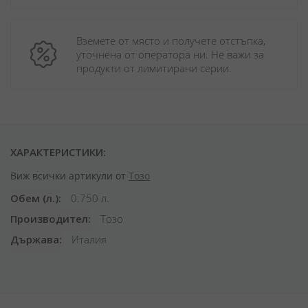
Вземете от място и получете отстъпка, 
уточнена от оператора ни. Не важи за 
продукти от лимитирани серии.
ХАРАКТЕРИСТИКИ:
Виж всички артикули от
Тозо
Обем (л.)
0.750 л.
Производител
Тозо
Държава
Италия