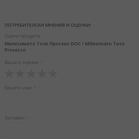
ПОТРЕБИТЕЛСКИ МНЕНИЯ И ОЦЕНКИ:
Оцени продукта:
Милесимато Тозо Просеко DOC / Millesimato Toso
Prosecco
Вашата оценка
1
2
3
4
5
star
stars
stars
stars
stars
Вашето име
Заглавиe