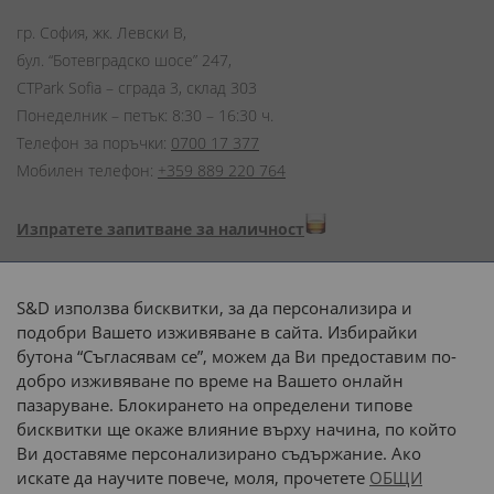
гр. София, жк. Левски В,
бул. “Ботевградско шосе” 247,
CTPark Sofia – сграда 3, склад 303
Понеделник – петък: 8:30 – 16:30 ч.
Телефон за поръчки:
0700 17 377
Мобилен телефон:
+359 889 220 764
Изпратете запитване за наличност
Начини на плащане:
S&D използва бисквитки, за да персонализира и
подобри Вашето изживяване в сайта. Избирайки
бутона “Съгласявам се”, можем да Ви предоставим по-
добро изживяване по време на Вашето онлайн
пазаруване. Блокирането на определени типове
Доставка до адрес с:
бисквитки ще окаже влияние върху начина, по който
Ви доставяме персонализирано съдържание. Ако
 или 
наш транспорт
искате да научите повече, моля, прочетете
ОБЩИ