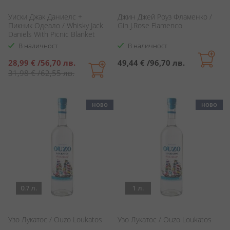
Уиски Джак Даниелс +
Джин Джей Роуз Фламенко /
Пикник Одеало / Whisky Jack
Gin J.Rose Flamenco
Daniels With Picnic Blanket
В наличност
В наличност
Специална
28,99 €
/
56,70 лв.
49,44 €
/
96,70 лв.
цена
31,98 €
/
62,55 лв.
НОВО
НОВО
0.7 л.
1 л.
Узо Лукатос / Ouzo Loukatos
Узо Лукатос / Ouzo Loukatos