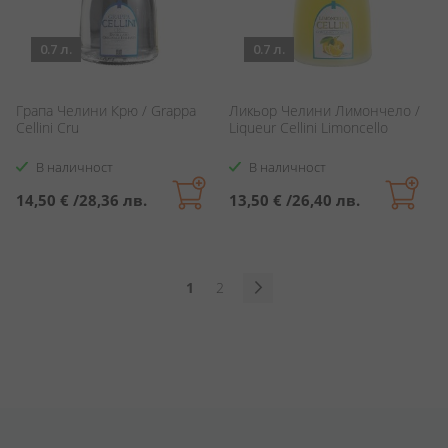
0.7 л.
0.7 л.
Грапа Челини Крю / Grappa
Ликьор Челини Лимончело /
Cellini Cru
Liqueur Cellini Limoncello
В наличност
В наличност
14,50 €
/
28,36 лв.
13,50 €
/
26,40 лв.
Страница
В
Страница
1
2
момента
Страница
Продължи
четете
страница