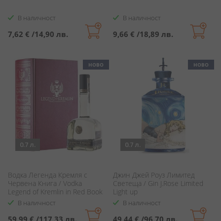
В наличност
В наличност
7,62 €
/
14,90 лв.
9,66 €
/
18,89 лв.
НОВО
НОВО
0.7 л.
0.7 л.
Водка Легенда Кремля с
Джин Джей Роуз Лимитед
Червена Книга / Vodka
Светеща / Gin J.Rose Limited
Legend of Kremlin in Red Book
Light up
В наличност
В наличност
59,99 €
/
117,33 лв.
49,44 €
/
96,70 лв.