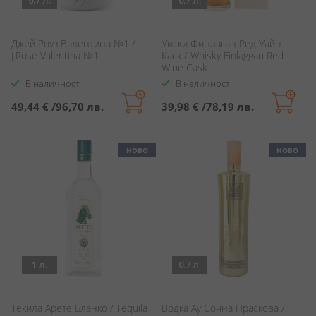
0.7 л.
0.7 л.
Джей Роуз Валентина №1 /
Уиски Финлаган Ред Уайн
J.Rose Valentina №1
Каск / Whisky Finlaggan Red
Wine Cask
В наличност
В наличност
49,44 €
/
96,70 лв.
39,98 €
/
78,19 лв.
НОВО
НОВО
1 л.
0.7 л.
Текила Арете Бланко / Tequila
Водка Ау Сочна Праскова /