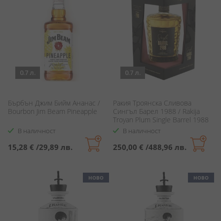
0.7 л.
0.7 л.
Бърбън Джим Бийм Ананас /
Ракия Троянска Сливова
Bourbon Jim Beam Pineapple
Сингъл Барел 1988 / Rakija
Troyan Plum Single Barrel 1988
В наличност
В наличност
15,28 €
/
29,89 лв.
250,00 €
/
488,96 лв.
НОВО
НОВО