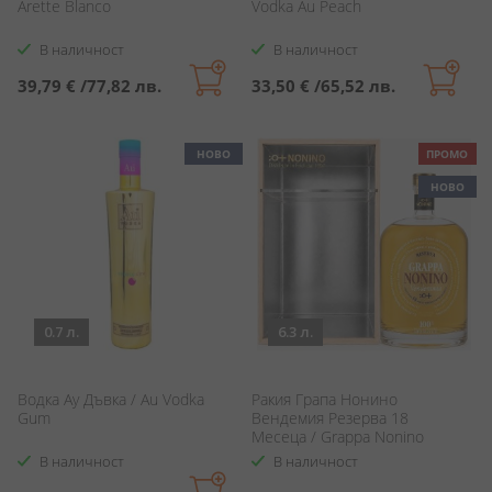
Arette Blanco
Vodka Au Peach
В наличност
В наличност
39,79 €
/
77,82 лв.
33,50 €
/
65,52 лв.
НОВО
ПРОМО
НОВО
0.7 л.
6.3 л.
Водка Ay Дъвка / Au Vodka
Ракия Грапа Нонино
Gum
Вендемия Резерва 18
Месеца / Grappa Nonino
Vendemmia Riserva 18 Months
В наличност
В наличност