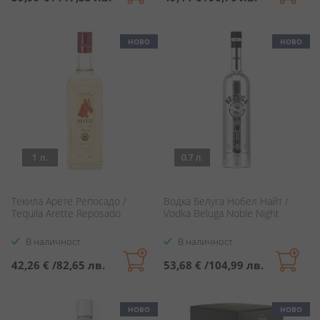
НОВО
НОВО
1 л.
0.7 л.
Текила Арете Репосадо /
Водка Белуга Нобел Найт /
Tequila Arette Reposado
Vodka Beluga Noble Night
В наличност
В наличност
42,26 €
/
82,65 лв.
53,68 €
/
104,99 лв.
НОВО
НОВО