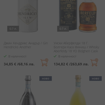
0.7 л.
0.7 л.
Джин Хендрикс Анадър / Gin
Уиски Аберфелди 18 Г.
Hendricks Another
Болгери Каск Финиш / Whisky
Aberfeldy 18 YO Bolgheri Cask
Finish
В наличност
В наличност
34,85 €
/
68,16 лв.
134,82 €
/
263,69 лв.
НОВО
НОВО