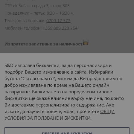
CTPark Sofia – сграда 3, склад 303
Понеделник – петък: 8:30 – 16:30 ч.
Телефон за поръчки:
0700 17 377
Мобилен телефон:
+359 889 220 764
Изпратете запитване за наличност
Начини на плащане:
S&D използва бисквитки, за да персонализира и
подобри Вашето изживяване в сайта. Избирайки
бутона “Съгласявам се”, можем да Ви предоставим по-
добро изживяване по време на Вашето онлайн
пазаруване. Блокирането на определени типове
Доставка до адрес с:
бисквитки ще окаже влияние върху начина, по който
Ви доставяме персонализирано съдържание. Ако
 или 
наш транспорт
искате да научите повече, моля, прочетете
ОБЩИ
УСЛОВИЯ ЗА ПОЛЗВАНЕ И БИСКВИТКИ.
Последвайте ни:
ПРЕГЛЕД НА БИСКВИТКИ