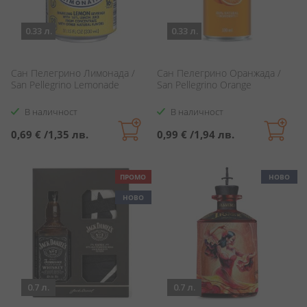
0.33 л.
0.33 л.
Сан Пелегрино Лимонада /
Сан Пелегрино Оранжада /
San Pellegrino Lemonade
San Pellegrino Orange
В наличност
В наличност
0,69 €
/
1,35 лв.
0,99 €
/
1,94 лв.
ПРОМО
НОВО
НОВО
0.7 л.
0.7 л.