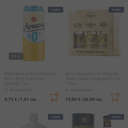
НОВО
НОВО
0.5 л.
Бира Ариана Безалкохолна
Дегустационен Сет Плодови
Кен / Beer Ariana Non
Ракии Троян / Degustation Set
Alcoholic Can
Troyan
В наличност
В наличност
0,72 €
/
1,41 лв.
13,80 €
/
26,99 лв.
НОВО
НОВО