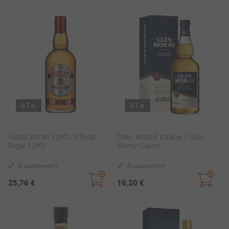
0.7 л.
0.7 л.
Чивас Регал 12YO / Chivas
Глен Морей Класик / Glen
Regal 12YO
Moray Classic
В наличност
В наличност
25,76 €
16,20 €