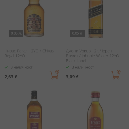
0.05 л.
0.05 л.
Чивас Регал 12YO / Chivas
Джони Уокър 12г. Черен
Regal 12YO
Етикет / Johnnie Walker 12YO
Black Label
В наличност
В наличност
2,63 €
3,09 €