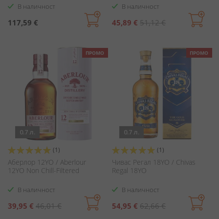
В наличност
В наличност
Специална
117,59 €
45,89 €
51,12 €
цена
ПРОМО
ПРОМО
0.7 л.
0.7 л.
Оценка:
Оценка:
(1)
(1)
100%
100%
Аберлор 12YO / Aberlour
Чивас Регал 18YO / Chivas
12YO Non Chill-Filtered
Regal 18YO
В наличност
В наличност
Специална
Специална
39,95 €
46,01 €
54,95 €
62,66 €
цена
цена