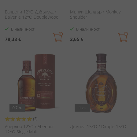
Балвени 12YO Дабълууд /
Мънки Шолдър / Monkey
Balvenie 12YO DoubleWood
Shoulder
В наличност
В наличност
78,38 €
2,65 €
0.7 л.
1 л.
Оценка:
(2)
100%
Аберлор 12YO / Aberlour
Дъмпел 15YO / Dimple 15YO
12YO Single Malt