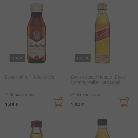
0.05 л.
0.05 л.
Балантайнс / Ballantine's
Джони Уокър Червен Етикет
/ Johnny Walker Red Label
В наличност
В наличност
1,49 €
1,84 €