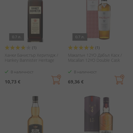
0.7 л.
0.7 л.
Оценка:
Оценка:
(1)
(1)
80%
100%
Ханки Банистър Херитидж /
Макалън 12YO Дабъл Каск /
Hankey Bannister Heritage
Macallan 12YO Double Cask
В наличност
В наличност
10,73 €
69,36 €