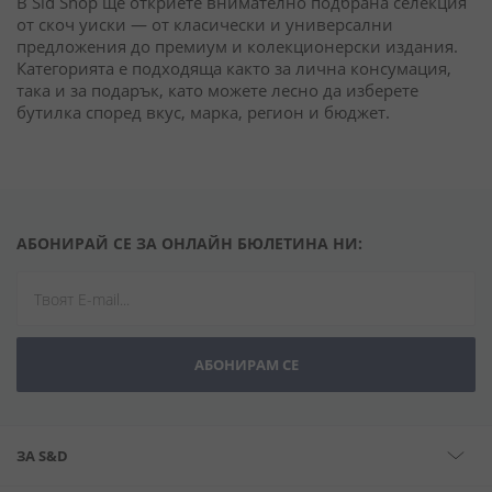
В Sid Shop ще откриете внимателно подбрана селекция
от скоч уиски — от класически и универсални
предложения до премиум и колекционерски издания.
Категорията е подходяща както за лична консумация,
така и за подарък, като можете лесно да изберете
бутилка според вкус, марка, регион и бюджет.
АБОНИРАЙ СЕ ЗА ОНЛАЙН БЮЛЕТИНА НИ:
АБОНИРАМ СЕ
ЗА S&D