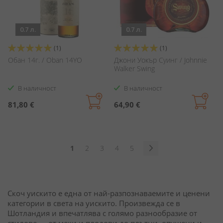
0.7 л.
0.7 л.
Оценка:
Оценка:
(1)
(1)
100%
100%
Обан 14г. / Oban 14YO
Джони Уокър Суинг / Johnnie
Walker Swing
В наличност
В наличност
81,80 €
64,90 €
Страница
В
Страница
Страница
Страница
Страница
1
2
3
4
5
момента
Страница
Продължи
четете
страница
Скоч уискито е една от най-разпознаваемите и ценени
категории в света на уискито. Произвежда се в
Шотландия и впечатлява с голямо разнообразие от