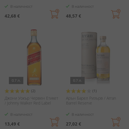
В наличност
В наличност
42,68 €
48,57 €
0.7 л.
0.7 л.
Оценка:
Оценка:
(2)
(1)
100%
80%
Джони Уокър Червен Етикет
Арън Барел Ризърв / Arran
/ Johnny Walker Red Label
Barrel Reserve
В наличност
В наличност
13,49 €
27,02 €