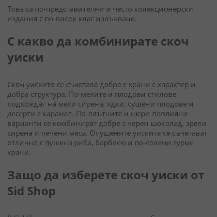
Това са по-представителни и често колекционерски
издания с по-висок клас излъчване.
С какво да комбинирате скоч
уиски
Скоч уискито се съчетава добре с храни с характер и
добра структура. По-меките и плодови стилове
подхождат на меки сирена, ядки, сушени плодове и
десерти с карамел. По-плътните и шери повлияни
варианти се комбинират добре с черен шоколад, зрели
сирена и печени меса. Опушените уискита се съчетават
отлично с пушена риба, барбекю и по-солени гурме
храни.
Защо да изберете скоч уиски от
Sid Shop