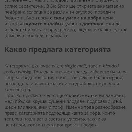
стилове — от меки и плодови до плътни, опушени и
силно характерни. В Sid Shop ще откриете внимателно
подбрана селекция за различни вкусове, поводи и
бюджети. Ако търсите
скоч уиски на добра цена
,
искате да
купите онлайн
с удобна
доставка
, или да
изберете бутилка според регион, вкус или марка, тук ще
намерите подходящ вариант.
Какво предлага категорията
Категорията включва както
single malt
, така и
blended
scotch whisky
. Това дава възможност да изберете бутилка
според предпочитания стил — по-лека и балансирана,
по-плодова и елегантна, или по-дълбока, опушена и
комплексна.
При скоч уискито често ще откриете нотки на ванилия,
мед, ябълка, круша, сушени плодове, подправки, дъб,
шери влияние, дим и торф. Именно това разнообразие
прави категорията подходяща както за хора, които
тепърва навлизат в света на уискито, така и за
ценители, които търсят конкретен профил.