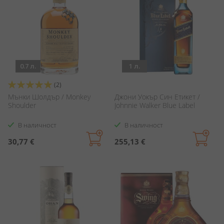
0.7 л.
1 л.
Оценка:
(2)
100%
Мънки Шолдър / Monkey
Джони Уокър Син Етикет /
Shoulder
Johnnie Walker Blue Label
В наличност
В наличност
30,77 €
255,13 €