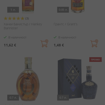
1 л.
0.05 л.
Оценка:
(3)
100%
Ханки Банистър / Hankey
Грантс / Grant's
Bannister
В наличност
В наличност
11,62 €
1,48 €
ПРОМО
0.7 л.
0.7 л.