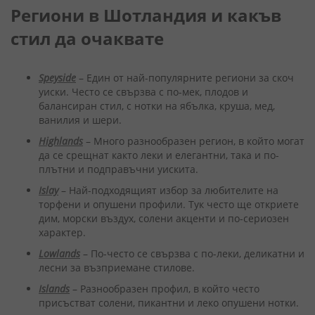
Региони в Шотландия и какъв
стил да очаквате
Speyside
– Един от най-популярните региони за скоч
уиски. Често се свързва с по-мек, плодов и
балансиран стил, с нотки на ябълка, круша, мед,
ванилия и шери.
Highlands
– Много разнообразен регион, в който могат
да се срещнат както леки и елегантни, така и по-
плътни и подправъчни уискита.
Islay
– Най-подходящият избор за любителите на
торфени и опушени профили. Тук често ще откриете
дим, морски въздух, солени акценти и по-сериозен
характер.
Lowlands
– По-често се свързва с по-леки, деликатни и
лесни за възприемане стилове.
Islands
– Разнообразен профил, в който често
присъстват солени, пикантни и леко опушени нотки.