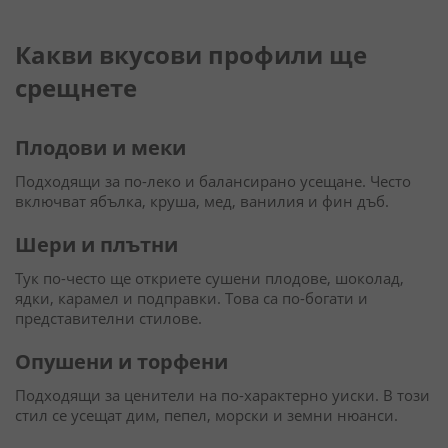
Какви вкусови профили ще
срещнете
Плодови и меки
Подходящи за по-леко и балансирано усещане. Често
включват ябълка, круша, мед, ванилия и фин дъб.
Шери и плътни
Тук по-често ще откриете сушени плодове, шоколад,
ядки, карамел и подправки. Това са по-богати и
представителни стилове.
Опушени и торфени
Подходящи за ценители на по-характерно уиски. В този
стил се усещат дим, пепел, морски и земни нюанси.