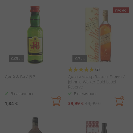
ПРОМО
0.05 л.
0.7 л.
Оценка:
(2)
100%
Джей & Би / J&B
Джони Уокър Златен Етикет /
Johnnie Walker Gold Label
Reserve
В наличност
В наличност
Специална
1,84 €
39,99 €
44,99 €
цена