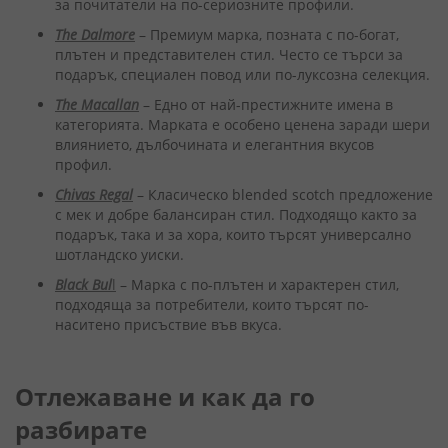
за почитатели на по-сериозните профили.
The Dalmore
– Премиум марка, позната с по-богат,
плътен и представителен стил. Често се търси за
подарък, специален повод или по-луксозна селекция.
The Macallan
– Едно от най-престижните имена в
категорията. Марката е особено ценена заради шери
влиянието, дълбочината и елегантния вкусов
профил.
Chivas Regal
– Класическо blended scotch предложение
с мек и добре балансиран стил. Подходящо както за
подарък, така и за хора, които търсят универсално
шотландско уиски.
Black Bul
l
– Марка с по-плътен и характерен стил,
подходяща за потребители, които търсят по-
наситено присъствие във вкуса.
Отлежаване и как да го
разбирате