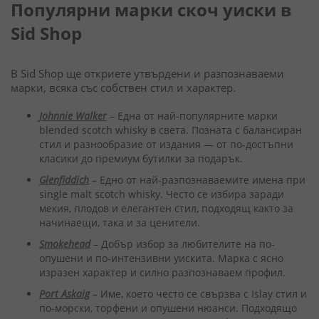
Популярни марки скоч уиски в
Sid Shop
В Sid Shop ще откриете утвърдени и разпознаваеми
марки, всяка със собствен стил и характер.
Johnnie Walker
– Една от най-популярните марки
blended scotch whisky в света. Позната с балансиран
стил и разнообразие от издания — от по-достъпни
класики до премиум бутилки за подарък.
Glenfiddich
– Едно от най-разпознаваемите имена при
single malt scotch whisky. Често се избира заради
мекия, плодов и елегантен стил, подходящ както за
начинаещи, така и за ценители.
Smokehead
– Добър избор за любителите на по-
опушени и по-интензивни уискита. Марка с ясно
изразен характер и силно разпознаваем профил.
Port Askaig
– Име, което често се свързва с Islay стил и
по-морски, торфени и опушени нюанси. Подходящо