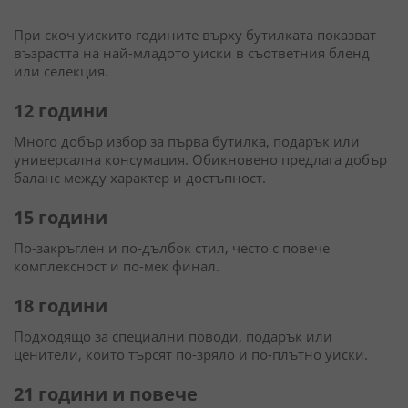
При скоч уискито годините върху бутилката показват
възрастта на най-младото уиски в съответния бленд
или селекция.
12 години
Много добър избор за първа бутилка, подарък или
универсална консумация. Обикновено предлага добър
баланс между характер и достъпност.
15 години
По-закръглен и по-дълбок стил, често с повече
комплексност и по-мек финал.
18 години
Подходящо за специални поводи, подарък или
ценители, които търсят по-зряло и по-плътно уиски.
21 години и повече