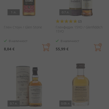
1 л.
0.7 л.
Оценка:
(2)
100%
Глен Стоун / Glen Stone
Гленфидих 15YO / Glenfiddich
15YO
В наличност
В наличност
8,04 €
55,99 €
0.7 л.
0.05 л.