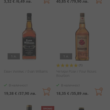
3,32 €
/
6,49 лв.
40,85 €
/
79,90 лв.
1 л.
1 л.
Оценка:
(1)
100%
Еван Уилямс / Evan Williams
Четири Рози / Four Roses
Bourbon
В наличност
В наличност
19,38 €
/
37,90 лв.
18,35 €
/
35,89 лв.
ПРОМО