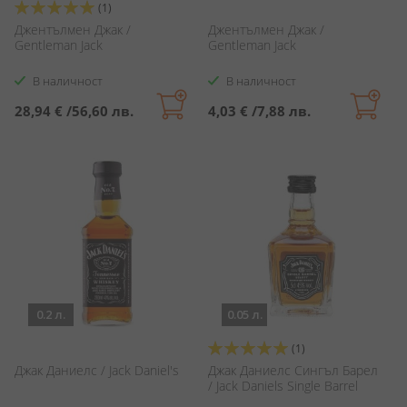
Оценка:
(1)
100%
Джентълмен Джак /
Джентълмен Джак /
Gentleman Jack
Gentleman Jack
В наличност
В наличност
28,94 €
/
56,60 лв.
4,03 €
/
7,88 лв.
0.2 л.
0.05 л.
Оценка:
(1)
100%
Джак Даниелс / Jack Daniel's
Джак Даниелс Сингъл Барел
/ Jack Daniels Single Barrel