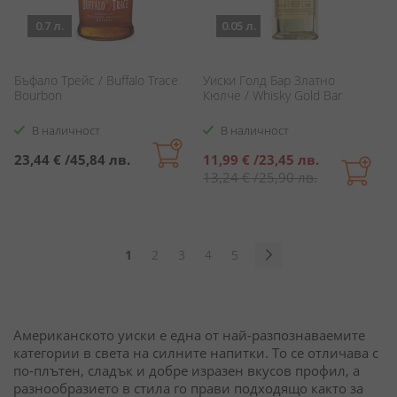
0.7 л.
0.05 л.
Бъфало Трейс / Buffalo Trace
Уиски Голд Бар Златно
Bourbon
Кюлче / Whisky Gold Bar
В наличност
В наличност
Специална
23,44 €
/
45,84 лв.
11,99 €
/
23,45 лв.
цена
13,24 €
/
25,90 лв.
Страница
В
Страница
Страница
Страница
Страница
1
2
3
4
5
момента
Страница
Продължи
четете
страница
Американското уиски е една от най-разпознаваемите
категории в света на силните напитки. То се отличава с
по-плътен, сладък и добре изразен вкусов профил, а
разнообразието в стила го прави подходящо както за