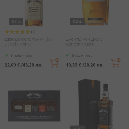
0.7 л.
0.2 л.
Оценка:
(1)
100%
Джак Даниелс Хъни / Jack
Джентълмен Джак /
Daniel's Honey
Gentleman Jack
В наличност
В наличност
22,09 €
/
43,20 лв.
10,33 €
/
20,20 лв.