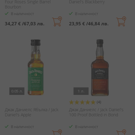
Four Roses Single Barrel
Daniel's Blackberry
Bourbon
В наличност
В наличност
34,27 €
/
67,03 лв.
23,95 €
/
46,84 лв.
0.05 л.
1 л.
Оценка:
(4)
100%
Джак Даниелс Ябълка / Jack
Джак Даниелс / Jack Daniel's
Daniel's Apple
100 Proof Bottled in Bond
В наличност
В наличност