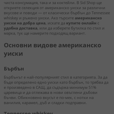
чиста консумация, така и за коктейли. В Sid Shop ще
откриете селекция от американско уиски за различни
вкусове и поводи — от класически бърбън до Tennessee
whiskey и ръжено уиски. Ако търсите
американско
уиски на добра цена
, искате да
купите онлайн
с
удобна
доставка
, или да изберете бутилка по стил и
марка, тук ще намерите подходящ вариант.
Основни видове американско
уиски
Бърбън
Бърбънът е най-популярният стил в категорията. За да
бъде определено едно уиски като бърбън, то трябва да
е произведено в САЩ, да съдържа минимум 51%
царевица и да отлежава в нови овъглени дъбови
бъчви. Обикновено вкусът е по-мек, с нотки на
ванилия, карамел, дъб и сладки подправки.
Tennessee whiskey