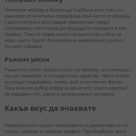
Tennessee whiskey е близко до бърбъна като стил, но
има своя отличителна специфика. Най-често се свързва
с допълнителна филтрация през въглен преди
отлежаване, което може да придаде по-загладен и мек
профил. Това го прави много предпочитан избор за
хора, които търсят балансирано американско уиски с
по-леко усещане.
Ръжено уиски
Ръженото уиски, познато като rye whiskey, се отличава с
по-сух, пикантен и по-енергичен характер. Често в него
се усещат подправки, пипер, дъб и по-стегнат финал.
Това е много добър избор за ценители, които харесват
по-изразен стил, както и за класически коктейли.
Какъв вкус да очаквате
Американското уиски обикновено се разпознава по по-
топъл, заоблен и наситен профил. При бърбъна често