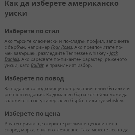
Как да изберете американско
уиски
Изберете по стил
Ако търсите класически и по-сладък профил, започнете
с бърбън, например
Four Roses
. Ако предпочитате по-
мек завършек, разгледайте Tennessee whiskey -
Jack
Daniels
.
Ако харесвате по-пикантен характер, ръженото
уиски, като
Bulleit
, е правилният избор.
Изберете по повод
За подарък са подходящи по-представителни бутилки и
premium издания. За домашен бар и коктейли може да
заложите на по-универсален бърбън или rye whiskey.
Изберете по цена
В категорията ще откриете различни ценови нива
според марка, стил и отлежаване. Така можете лесно да