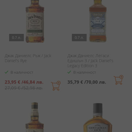
0.7 л.
0.7 л.
Джак Даниелс Ръж / Jack
Джак Даниелс Легаси
Daniel's Rye
Едишън 3 / Jack Daniel's
Legacy Edition 3
В наличност
В наличност
Специална
23,95 €
/
46,84 лв.
35,79 €
/
70,00 лв.
цена
27,09 €
/
52,98 лв.