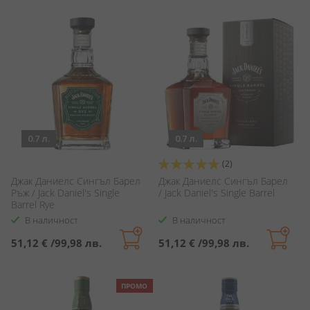
0.7 л.
0.7 л.
Оценка:
(2)
100%
Джак Даниелс Сингъл Барел
Джак Даниелс Сингъл Барел
Ръж / Jack Daniel's Single
/ Jack Daniel's Single Barrel
Barrel Rye
В наличност
В наличност
51,12 €
/
99,98 лв.
51,12 €
/
99,98 лв.
ПРОМО