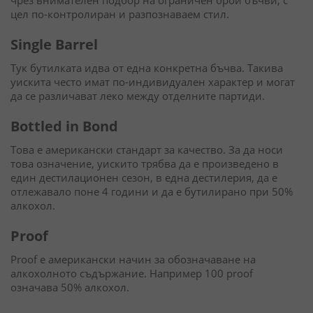
чрез внимателен подбор на ограничен брой бъчви, с
цел по-контролиран и разпознаваем стил.
Single Barrel
Тук бутилката идва от една конкретна бъчва. Такива
уискита често имат по-индивидуален характер и могат
да се различават леко между отделните партиди.
Bottled in Bond
Това е американски стандарт за качество. За да носи
това означение, уискито трябва да е произведено в
един дестилационен сезон, в една дестилерия, да е
отлежавало поне 4 години и да е бутилирано при 50%
алкохол.
Proof
Proof е американски начин за обозначаване на
алкохолното съдържание. Например 100 proof
означава 50% алкохол.