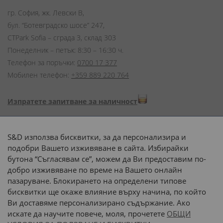
гр. София, жк. Левски В,
бул. “Ботевградско шосе” 247,
CTPark Sofia – сграда 3, склад 303
Понеделник – петък: 8:30 – 16:30 ч.
Телефон за поръчки:
0700 17 377
Мобилен телефон:
+359 889 220 764
Изпратете запитване за наличност
Начини на плащане:
S&D използва бисквитки, за да персонализира и
подобри Вашето изживяване в сайта. Избирайки
бутона “Съгласявам се”, можем да Ви предоставим по-
добро изживяване по време на Вашето онлайн
пазаруване. Блокирането на определени типове
Доставка до адрес с:
бисквитки ще окаже влияние върху начина, по който
Ви доставяме персонализирано съдържание. Ако
 или 
наш транспорт
искате да научите повече, моля, прочетете
ОБЩИ