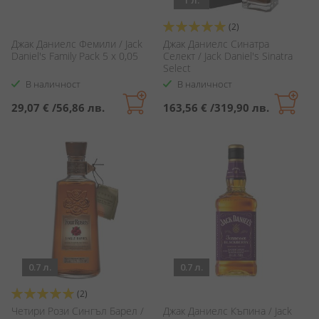
1 л.
Оценка:
(2)
100%
Джак Даниелс Фемили / Jack
Джак Даниелс Синатра
Daniel's Family Pack 5 x 0,05
Селект / Jack Daniel's Sinatra
Select
В наличност
В наличност
29,07 €
/
56,86 лв.
163,56 €
/
319,90 лв.
0.7 л.
0.7 л.
Оценка:
(2)
100%
Четири Рози Сингъл Барел /
Джак Даниелс Къпина / Jack