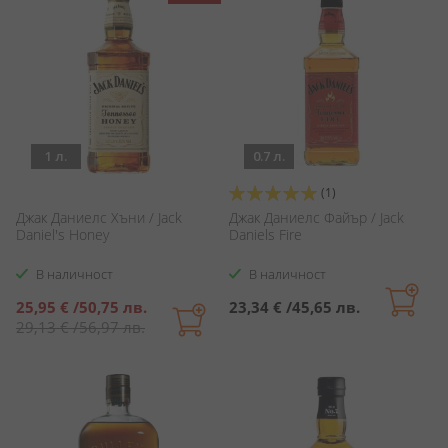
1 л.
0.7 л.
Оценка:
(1)
100%
Джак Даниелс Хъни / Jack
Джак Даниелс Файър / Jack
Daniel's Honey
Daniels Fire
В наличност
В наличност
Специална
25,95 €
/
50,75 лв.
23,34 €
/
45,65 лв.
цена
29,13 €
/
56,97 лв.