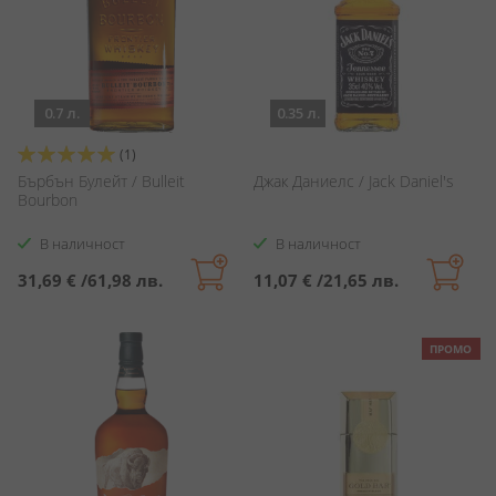
0.7 л.
0.35 л.
Оценка:
(1)
100%
Бърбън Булейт / Bulleit
Джак Даниелс / Jack Daniel's
Bourbon
В наличност
В наличност
31,69 €
/
61,98 лв.
11,07 €
/
21,65 лв.
ПРОМО