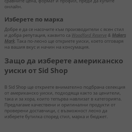
сравните цена, формат и профил, преди да купите
онлайн.
Изберете по марка
Добре е да се насочите към производители с ясен стил
и добра репутация, каквито са
Woodford Reserve
&
Makers
Mark
. Така по-лесно ще откриете уиски, което отговаря
на вашия вкус и начин на консумация.
Защо да изберете американско
уиски от Sid Shop
В Sid Shop ще откриете внимателно подбрана селекция
от американско уиски, подходяща както за ценители,
така и за хора, които тепърва навлизат в категорията.
Предлагаме качествени и оригинални продукти от
проверени доставчици, с възможност лесно да
изберете бутилка според стил, марка и бюджет.