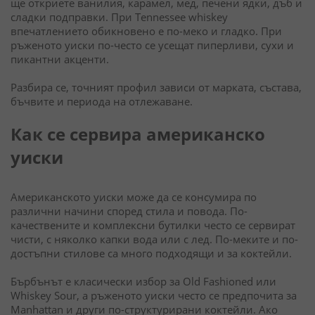
ще откриете ванилия, карамел, мед, печени ядки, дъб и
сладки подправки. При Tennessee whiskey
впечатлението обикновено е по-меко и гладко. При
ръженото уиски по-често се усещат пиперливи, сухи и
пикантни акценти.
Разбира се, точният профил зависи от марката, състава,
бъчвите и периода на отлежаване.
Как се сервира американско
уиски
Американското уиски може да се консумира по
различни начини според стила и повода. По-
качествените и комплексни бутилки често се сервират
чисти, с няколко капки вода или с лед. По-меките и по-
достъпни стилове са много подходящи и за коктейли.
Бърбънът е класически избор за Old Fashioned или
Whiskey Sour, а ръженото уиски често се предпочита за
Manhattan и други по-структурирани коктейли. Ако