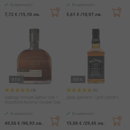
В наличност
В наличност
7,72 €
/
15,10 лв.
5,61 €
/
10,97 лв.
0.7 л.
0.5 л.
Оценка:
Оценка:
(3)
(1)
100%
100%
Удфорд Ризърв Дабъл Оак /
Джак Даниелс / Jack Daniel's
Woodford Reserve Double Oak
В наличност
В наличност
49,56 €
/
96,93 лв.
15,06 €
/
29,45 лв.