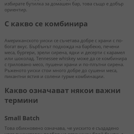
избирате бутилка за домашен бар, това също е добър
ориентир.
С какво се комбинира
Американското уиски се съчетава добре с храни с по-
богат вкус. Бърбънът подхожда на барбекю, печени
меса, бургери, зрели сирена, ядки и десерти с карамел
или шоколад. Tennessee whiskey може да се комбинира
с гриловано месо, пушени храни и по-плътни сирена.
Ръженото уиски стои много добре до сушени меса,
пикантни ястия и солени гурме комбинации.
Какво означават някои важни
термини
Small Batch
Това обикновено означава, че уискито е създадено