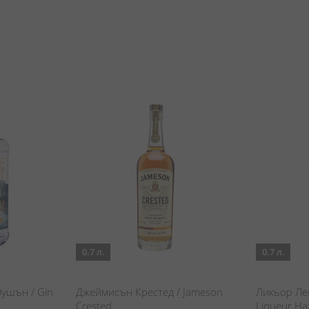
0.7 л.
0.7 л.
ушън / Gin
Джеймисън Крестед / Jameson
Ликьор Ле
Crested
Liqueur Ha