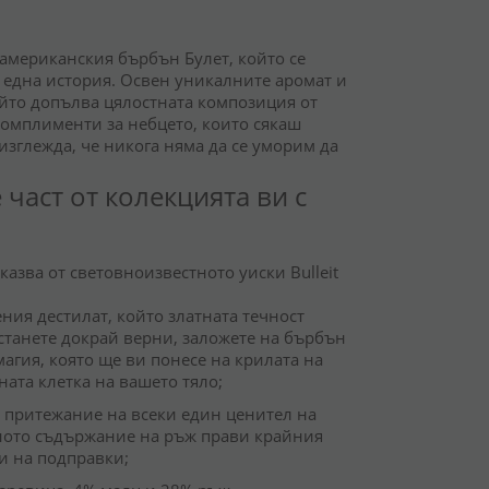
 американския бърбън Булет, който се
ла една история. Освен уникалните аромат и
ойто допълва цялостната композиция от
 комплименти за небцето, които сякаш
изглежда, че никога няма да се уморим да
 част от колекцията ви с
казва от световноизвестното уиски Bulleit
ния дестилат, който златната течност
останете докрай верни, заложете на бърбън
 магия, която ще ви понесе на крилата на
ната клетка на вашето тяло;
 притежание на всеки един ценител на
ното съдържание на ръж прави крайния
ти на подправки;