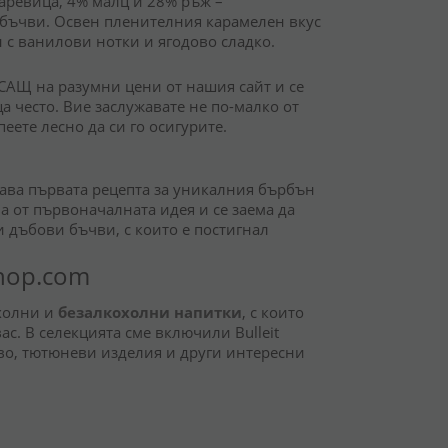
царевица, 4% малц и 28% ръж –
 бъчви. Освен пленителния карамелен вкус
н с ванилови нотки и ягодово сладко.
 САЩ на разумни цени от нашия сайт и се
а често. Вие заслужавате не по-малко от
еете лесно да си го осигурите.
дава първата рецепта за уникалния бърбън
ва от първоначалната идея и се заема да
 дъбови бъчви, с които е постигнал
shop.com
охолни и
безалкохолни напитки
, с които
вас. В селекцията сме включили
Bulleit
иво, тютюневи изделия и други интересни