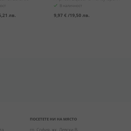
ост
В наличност
6,21 лв.
9,97 €
/
19,50 лв.
ПОСЕТЕТЕ НИ НА МЯСТО
а 
гр. София, жк. Левски В,