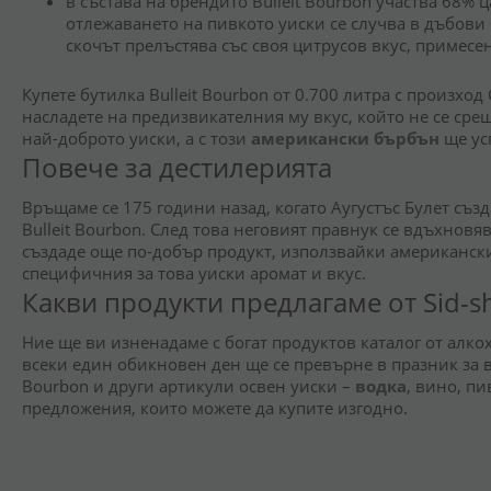
в състава на брендито
Bulleit Bourbon участва 68% 
отлежаването на пивкото уиски се случва в дъбови
скочът прелъстява със своя цитрусов вкус, примесе
Купете
бутилка
Bulleit Bourbon от
0.700 литра с произход
насладете на предизвикателния му вкус, който не се срещ
най-доброто уиски, а с този
американски бърбън
ще усп
Повече за дестилерията
Връщаме се 175 години назад, когато Аугустъс Булет съз
Bulleit Bourbon. След това неговият правнук се вдъхновя
създаде още по-добър продукт, използвайки американски
специфичния за това уиски аромат и вкус.
Какви продукти предлагаме от Sid-
Ние ще ви изненадаме с богат продуктов каталог от алк
всеки един обикновен ден ще се превърне в празник за 
Bourbon и
други артикули освен уиски –
водка
, вино, п
предложения, които можете да купите изгодно.