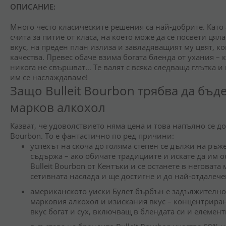
ОПИСАНИЕ:
Много често класическите решения са най-добрите. Като
счита за питие от класа, на което може да се посвети ця
вкус, на преден план излиза и завладяващият му цвят, к
качества. Превес обаче взима богата бленда от ухания –
никога не свършват… Те валят с всяка следваща глътка и 
им се наслаждаваме!
Защо Bulleit Bourbon трябва да бъде
марков алкохол
Казват, че удоволствието няма цена и това напълно се до
Bourbon. То е фантастично по ред причини:
успехът на скоча до голяма степен се дължи на ръже
съдържа – ако обичате традициите и искате да им 
Bulleit Bourbon от Кентъки и се останете в неговата
сетивната наслада и ще достигне и до най-отдалече
а
мериканското уиски Булет бърбън е задължително
марковия алкохол и изискания вкус – концентрира
вкус богат и сух, включващ в блендата си и елемен