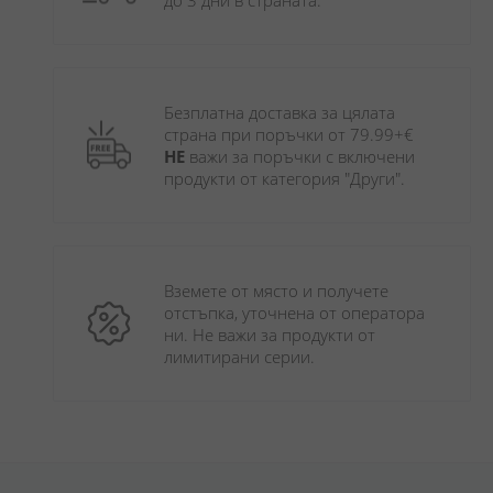
до 3 дни в страната.
Безплатна доставка за цялата 
страна при поръчки от 79.99+€ 
НЕ
 важи за поръчки с включени 
продукти от категория "Други". 
Вземете от място и получете 
отстъпка, уточнена от оператора 
ни. Не важи за продукти от 
лимитирани серии.