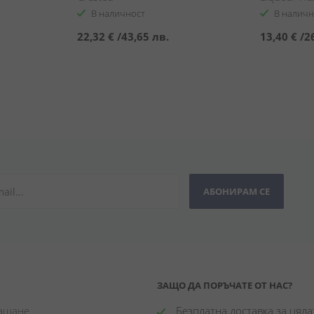
В наличност
В наличн
22,32 €
/
43,65 лв.
13,40 €
/
2
АБОНИРАМ СЕ
ЗАЩО ДА ПОРЪЧАТЕ ОТ НАС?
лащане
 Безплатна доставка за цялат