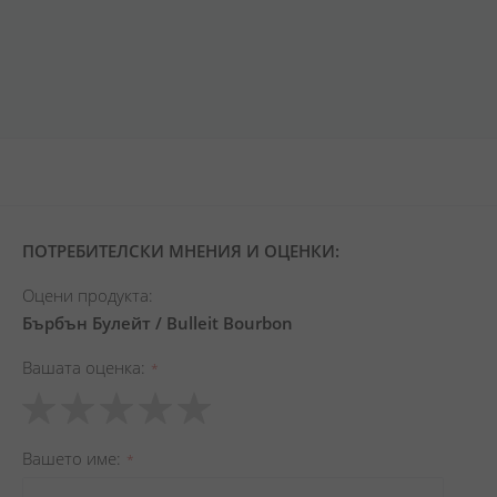
ПОТРЕБИТЕЛСКИ МНЕНИЯ И ОЦЕНКИ:
Оцени продукта:
Бърбън Булейт / Bulleit Bourbon
Вашата оценка
1
2
3
4
5
star
stars
stars
stars
stars
Вашето име