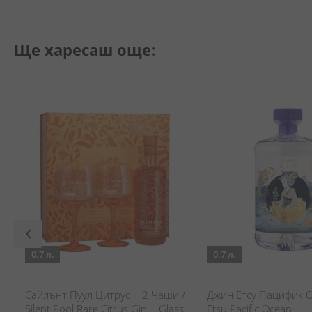
Ще харесаш още:
0.7 л.
0.7 л.
Сайлънт Пуул Цитрус + 2 Чаши /
Джин Етсу Пацифик О
Silent Pool Rare Citrus Gin + Glass
Etsu Pacific Ocean