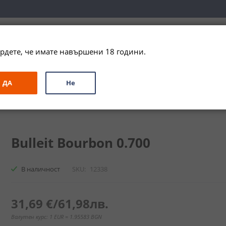
вка за цялата страна при поръчки на алкохол над 
79,99 € / 156
рдете, че имате навършени 18 години.
ЗА ПОДАРЪК
ПРОМО
СПЕЦИАЛНИ ПРЕДЛОЖЕНИЯ
МАРКИ
ДА
Не
ки
Бърбън Булейт / Bulleit Bourbon
Bulleit Bourbon 0.700
В наличност
SKU
12338
31,69 €
/
61,98лв.
Валутен курс: 1 EUR = 1.95583 BGN