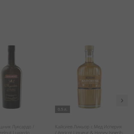
0.5 л.
шник Луксардо /
Кайсиев Ликьор с Мед Исперих
zelnut Luxardo
/ Apricot Liqueur & Honey Isperih