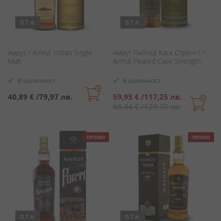
0.7 л.
0.7 л.
Амрут / Amrut Indian Single
Амрут Пийтед Каск Стренгт /
Malt
Amrut Peated Cask Strength
В наличност
В наличност
Специална
40,89 €
/
79,97 лв.
59,95 €
/
117,25 лв.
цена
66,44 €
/
129,95 лв.
ПРОМО
ПРОМО
0.7 л.
0.7 л.