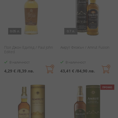
0.05 л.
0.7 л.
Пол Джон Едитед / Paul John
Амрут Фюжън / Amrut Fusion
Edited
В наличност
В наличност
4,29 €
/
8,39 лв.
43,41 €
/
84,90 лв.
ПРОМО