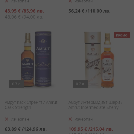
Изчерпан
Изчерпан
Специална
43,95 €
/
85,96 лв.
56,24 €
/
110,00 лв.
цена
48,06 €
/
94,00 лв.
ПРОМО
0.7 л.
0.7 л.
Амрут Каск Стренгт / Amrut
Амрут Интермидиът Шери /
Cask Strength
Amrut Intermediate Sherry
Изчерпан
Изчерпан
Специална
63,89 €
/
124,96 лв.
109,95 €
/
215,04 лв.