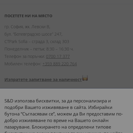
ПОСЕТЕТЕ НИ НА МЯСТО
гр. София, жк. Левски В,
бул. “Ботевградско шосе” 247,
CTPark Sofia – сграда 3, склад 303
Понеделник – петък: 8:30 – 16:30 ч.
Телефон за поръчки:
0700 17 377
Мобилен телефон:
+359 889 220 764
Изпратете запитване за наличност
Начини на плащане:
S&D използва бисквитки, за да персонализира и
подобри Вашето изживяване в сайта. Избирайки
бутона “Съгласявам се”, можем да Ви предоставим по-
добро изживяване по време на Вашето онлайн
пазаруване. Блокирането на определени типове
Доставка до адрес с: