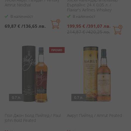
Amrut Neidhal
Еърлайнс 24 Х 0,05 л. /
Flaviar's Airlines Whiskey
Advent Calendar
В наличност
В наличност
Специална
69,87 €
/
136,65 лв.
199,95 €
/
391,07 лв.
цена
214,87 €
/
420,25 лв.
ПРОМО
0.7 л.
0.7 л.
Пол Джон Болд Пийтед / Paul
Амрут Пийтед / Amrut Peated
John Bold Peated