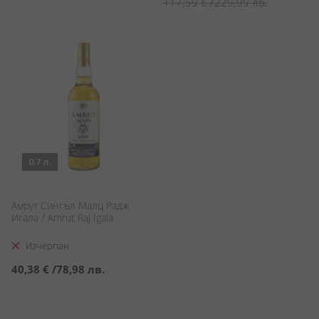
цена
117,59 €
/
229,99 лв.
0.7 л.
Амрут Сингъл Малц Радж
Игала / Amrut Raj Igala
Изчерпан
40,38 €
/
78,98 лв.