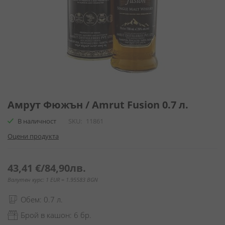
Преминете
към
Амрут Фюжън / Amrut Fusion 0.7 л.
началото
В наличност
SKU
11861
на
галерия
Оцени продукта
със
снимки
43,41 €
/
84,90лв.
Валутен курс: 1 EUR = 1.95583 BGN
Обем: 0.7 л.
Брой в кашон: 6 бр.