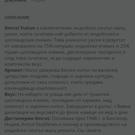
ОПИСАНИЕ:
Amrut Fusion
е изключителен индийски сингъл малц
уиски, което съчетава най-доброто от индийския и
шотландския ечемик. Това уникално уиски е резултат
от смесването на 75% непушен индийски ечемик и 25%
пушен шотландски ечемик, дестилирани поотделно и
след това съчетани, за да създадат хармоничен и
комплексен вкус.
Аромат:
Носът разкрива богати нотки на ванилия,
цитрусови плодове, стафиди и зърнени култури,
допълнени от лека соленост, което придава
изненадваща комплексност.
Вкус:
На небцето се усеща лек дим от пушения
шотландски ечемик, последван от карамел, мед,
соленост и зърнени нотки. Завършекът е дълъг, с бавна
дисипация на вкусовете до фини намеци на мед и дим.
Дестилерия Amrut:
Основана през 1948 г. в Бангалор,
Индия, Amrut Distilleries е пионер в производството на
индийски сингъл малц уискита. Със своята