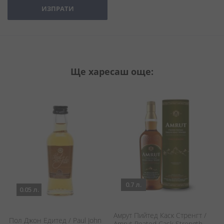
ИЗПРАТИ
Ще харесаш още:
0.7 л.
0.05 л.
Амрут Пийтед Каск Стренгт /
У
Пол Джон Едитед / Paul John
Amrut Peated Cask Strength
Е