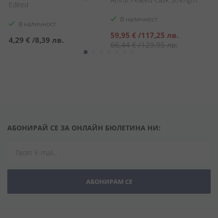
Edited
Fl
A
В наличност
В наличност
Специална
С
59,95 €
/
117,25 лв.
1
4,29 €
/
8,39 лв.
цена
ц
66,44 €
/
129,95 лв.
2
АБОНИРАЙ СЕ ЗА ОНЛАЙН БЮЛЕТИНА НИ:
АБОНИРАМ СЕ