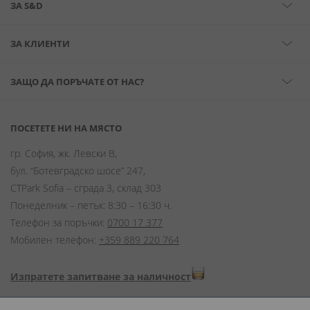
ЗА S&D
ЗА КЛИЕНТИ
ЗАЩО ДА ПОРЪЧАТЕ ОТ НАС?
ПОСЕТЕТЕ НИ НА МЯСТО
гр. София, жк. Левски В,
бул. “Ботевградско шосе” 247,
CTPark Sofia – сграда 3, склад 303
Понеделник – петък: 8:30 – 16:30 ч.
Телефон за поръчки:
0700 17 377
Мобилен телефон:
+359 889 220 764
Изпратете запитване за наличност