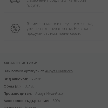
с включени продукти от категория 
"Други". 
Вземете от място и получете отстъпка, 
уточнена от оператора ни. Не важи за 
продукти от лимитирани серии.
ХАРАКТЕРИСТИКИ:
Виж всички артикули от
Амрут Индийско
Вид алкохол
Уиски
Обем (л.)
0.7 л.
Производител
Амрут Индийско
Алкохолно съдържание
50%
Държава
Индия