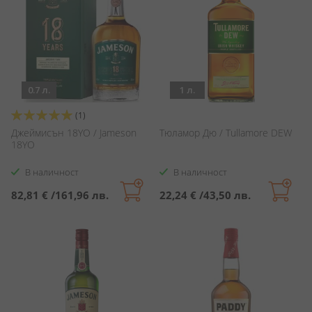
0.7 л.
1 л.
Оценка:
(1)
100%
Джеймисън 18YO / Jameson
Тюламор Дю / Tullamore DEW
18YO
В наличност
В наличност
82,81 €
/
161,96 лв.
22,24 €
/
43,50 лв.