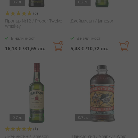
0.7 л.
0.2 л.
Оценка:
(6)
100%
Пропър №12 / Proper Twelve
Джеймисън / Jameson
Whiskey
В наличност
В наличност
16,18 €
/
31,65 лв.
5,48 €
/
10,72 лв.
0.7 л.
0.7 л.
Оценка:
(1)
100%
Джеймисън / Jameson
Шанкис Уип / Shanky's Whip