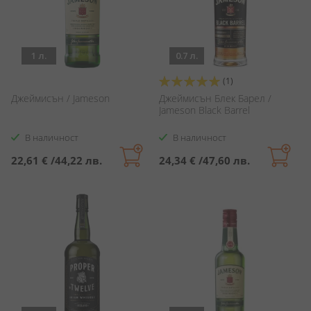
1 л.
0.7 л.
Оценка:
(1)
100%
Джеймисън / Jameson
Джеймисън Блек Барел /
Jameson Black Barrel
В наличност
В наличност
22,61 €
/
44,22 лв.
24,34 €
/
47,60 лв.