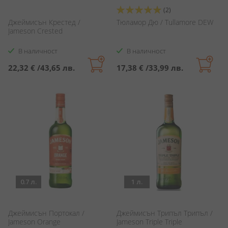
Оценка:
(2)
100%
Джеймисън Крестед /
Тюламор Дю / Tullamore DEW
Jameson Crested
В наличност
В наличност
22,32 €
/
43,65 лв.
17,38 €
/
33,99 лв.
0.7 л.
1 л.
Джеймисън Портокал /
Джеймисън Трипъл Трипъл /
Jameson Orange
Jameson Triple Triple