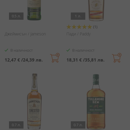
0.5 л.
1 л.
Оценка:
(1)
100%
Джеймисън / Jameson
Пади / Paddy
В наличност
В наличност
12,47 €
/
24,39 лв.
18,31 €
/
35,81 лв.
0.7 л.
0.7 л.