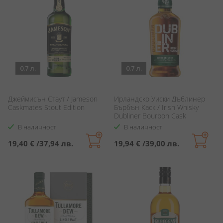
0.7 л.
0.7 л.
Джеймисън Стаут / Jameson
Ирландско Уиски Дъблинер
Caskmates Stout Edition
Бърбън Каск / Irish Whisky
Dubliner Bourbon Cask
В наличност
В наличност
19,40 €
/
37,94 лв.
19,94 €
/
39,00 лв.