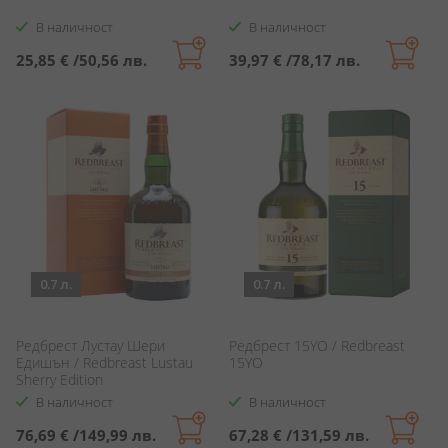
В наличност
В наличност
25,85 €
/
50,56 лв.
39,97 €
/
78,17 лв.
0.7 л.
0.7 л.
Редбрест Лустау Шери
Редбрест 15YO / Redbreast
Едишън / Redbreast Lustau
15YO
Sherry Edition
В наличност
В наличност
76,69 €
/
149,99 лв.
67,28 €
/
131,59 лв.