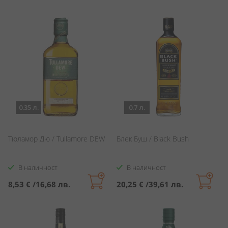
0.35 л.
0.7 л.
Тюламор Дю / Tullamore DEW
Блек Буш / Black Bush
В наличност
В наличност
8,53 €
/
16,68 лв.
20,25 €
/
39,61 лв.