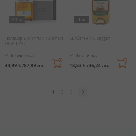
0.7 л.
1 л.
Тюламор Дю 14YO / Tullamore
Килбеган / Kilbeggan
DEW 14YO
В наличност
В наличност
44,99 €
/
87,99 лв.
18,53 €
/
36,24 лв.
Страница
В
Страница
Страница
1
2
3
момента
Страница
Продължи
четете
страница