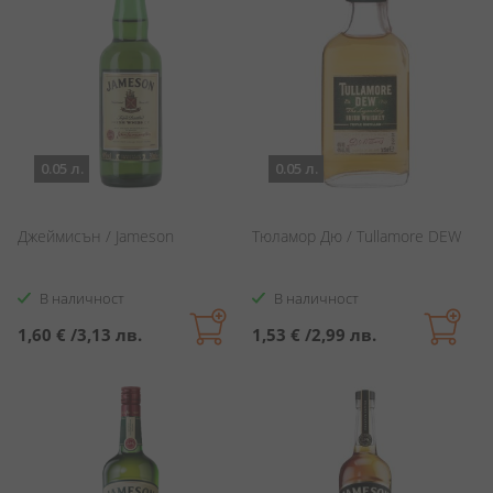
0.05 л.
0.05 л.
Джеймисън / Jameson
Тюламор Дю / Tullamore DEW
В наличност
В наличност
1,60 €
/
3,13 лв.
1,53 €
/
2,99 лв.