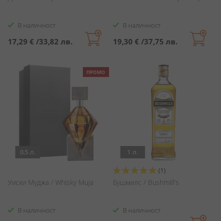
В наличност
В наличност
17,29 €
/
33,82 лв.
19,30 €
/
37,75 лв.
ПРОМО
0.5 л.
1 л.
Оценка:
(1)
100%
Уиски Муджа / Whisky Muja
Бушмилс / Bushmill's
В наличност
В наличност