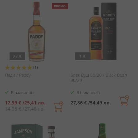
ПРОМО
0.7 л.
1 л.
Оценка:
(1)
100%
Пади / Paddy
Блек Буш 80/20 / Black Bush
80/20
В наличност
В наличност
Специална
12,99 €
/
25,41 лв.
27,86 €
/
54,49 лв.
цена
14,05 €
/
27,48 лв.