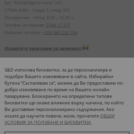
бул. “Ботевградско шосе” 247,
CTPark Sofia – сграда 3, склад 303
Понеделник – петък: 8:30 – 16:30 ч.
Телефон за поръчки:
0700 17 377
Мобилен телефон:
+359 889 220 764
Изпратете запитване за наличност
Начини на плащане:
S&D използва бисквитки, за да персонализира и
подобри Вашето изживяване в сайта. Избирайки
бутона “Съгласявам се”, можем да Ви предоставим по-
добро изживяване по време на Вашето онлайн
пазаруване. Блокирането на определени типове
Доставка до адрес с:
бисквитки ще окаже влияние върху начина, по който
Ви доставяме персонализирано съдържание. Ако
 или 
наш транспорт
искате да научите повече, моля, прочетете
ОБЩИ
УСЛОВИЯ ЗА ПОЛЗВАНЕ И БИСКВИТКИ.
Последвайте ни: