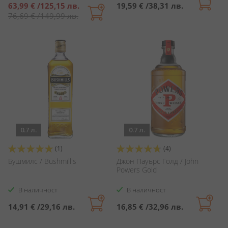
Специална
63,99 €
/
125,15 лв.
19,59 €
/
38,31 лв.
цена
76,69 €
/
149,99 лв.
0.7 л.
0.7 л.
Оценка:
Оценка:
(1)
(4)
100%
95%
Бушмилс / Bushmill's
Джон Пауърс Голд / John
Powers Gold
В наличност
В наличност
14,91 €
/
29,16 лв.
16,85 €
/
32,96 лв.