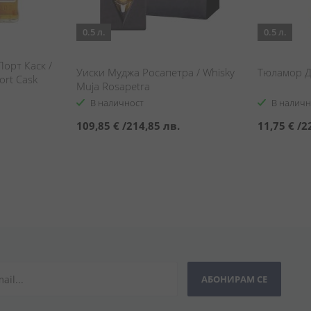
0.5 л.
0.5 л.
орт Каск /
Уиски Муджа Росапетра / Whisky
Тюламор Д
ort Cask
Muja Rosapetra
В наличност
В наличн
109,85 €
/
214,85 лв.
11,75 €
/
2
АБОНИРАМ СЕ