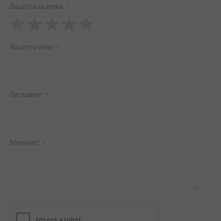
Вашата оценка
1
2
3
4
5
star
stars
stars
stars
stars
Вашето име
Заглавиe
Мнение