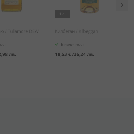
1 л.
ю / Tullamore DEW
Килбеган / Kilbeggan
ост
В наличност
2,98 лв.
18,53 €
/
36,24 лв.