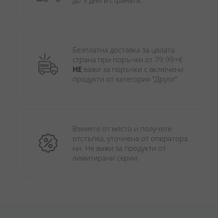
до 3 дни в страната.
Безплатна доставка за цялата 
страна при поръчки от 79.99+€ 
НЕ
 важи за поръчки с включени 
продукти от категория "Други". 
Вземете от място и получете 
отстъпка, уточнена от оператора 
ни. Не важи за продукти от 
лимитирани серии.