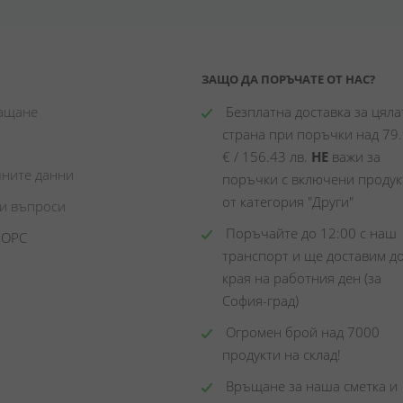
ЗАЩО ДА ПОРЪЧАТЕ ОТ НАС?
лащане
 Безплатна доставка за цялат
страна при поръчки над 79.
€ / 156.43 лв. 
НЕ
 важи за 
чните данни
поръчки с включени продукт
от категория "Други"
ни въпроси
 Поръчайте до 12:00 с наш 
 ОРС
транспорт и ще доставим до
края на работния ден (за 
София-град)
 Огромен брой над 7000 
продукти на склад! 
 Връщане за наша сметка и 