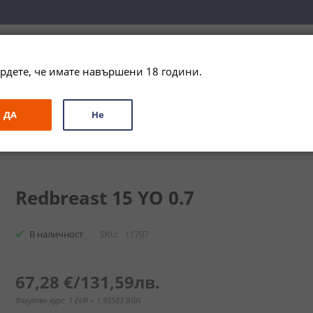
вка за цялата страна при поръчки на алкохол над 
79,99 € / 156
рдете, че имате навършени 18 години.
ЗА ПОДАРЪК
ПРОМО
СПЕЦИАЛНИ ПРЕДЛОЖЕНИЯ
МАРКИ
ДА
Не
Бленд
Редбрест 15YO / Redbreast 15YO
Redbreast 15 YO 0.7
В наличност
SKU
11707
67,28 €
/
131,59лв.
Валутен курс: 1 EUR = 1.95583 BGN