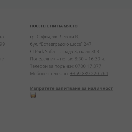
ПОСЕТЕТЕ НИ НА МЯСТО
а 
гр. София, жк. Левски В,
99 
бул. “Ботевградско шосе” 247,
CTPark Sofia – сграда 3, склад 303
и 
Понеделник – петък: 8:30 – 16:30 ч.
Телефон за поръчки:
0700 17 377
Мобилен телефон:
+359 889 220 764
 
Изпратете запитване за наличност