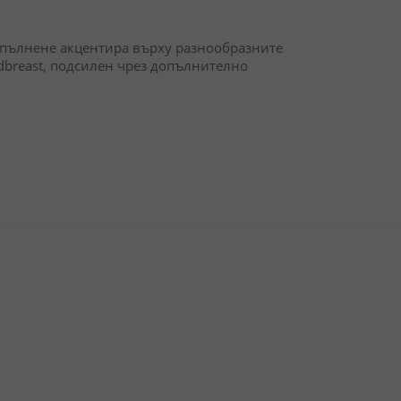
 пълнене акцентира върху разнообразните
dbreast, подсилен чрез допълнително