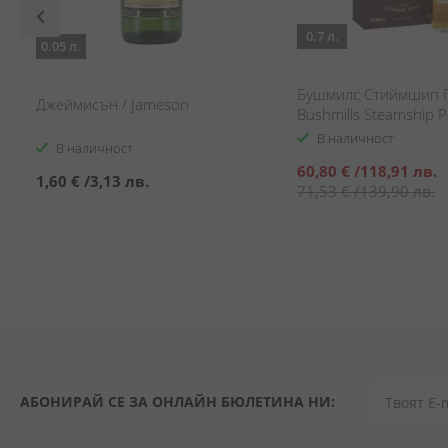
0.7 л.
0.05 л.
Бушмилс Стиймшип П
Джеймисън / Jameson
Bushmills Steamship P
В наличност
В наличност
Специална
60,80 €
/
118,91 лв.
1,60 €
/
3,13 лв.
цена
71,53 €
/
139,90 лв.
АБОНИРАЙ СЕ ЗА ОНЛАЙН БЮЛЕТИНА НИ: