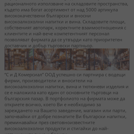
рационалното използване на складовите пространства,
където има богат асортимент от над 5000 артикула
висококачествени български и вносни
високоалкохолни напитки и вина. Складовите площи,
собственият автопарк, коректните взаимоотношения с
клиентите и най-вече компетентният персонал
позволяват фирмата да се утвърди като приоритетен
доставчик и добър търговски партньор.
“С и Д Комерсиал” ООД успешно си партнира с водещи
фирми, производители и вносители на
високоалкохолни напитки, вина и тютюневи изделия и
се е наложила като един от основните търговци на
българския пазар. В портфолиото на фирмата може да
откриете всичко, което Ви е необходимо за
зареждането на Вашето заведение, магазин или парти,
започвайки от добре познатите Ви български напитки,
преминавайки през световноизвестните
високоалкохолни продукти и стигайки до най-