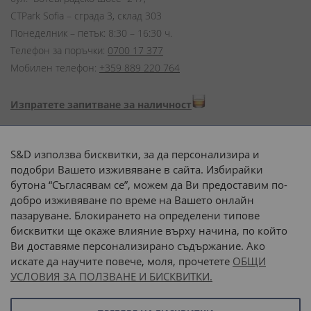
CTPark Sofia – сграда 3, склад 303
Понеделник – петък: 8:30 – 16:30 ч.
Телефон за поръчки:
0700 17 377
Мобилен телефон:
+359 889 220 764
Изпратете запитване за наличност
Начини на плащане:
S&D използва бисквитки, за да персонализира и
подобри Вашето изживяване в сайта. Избирайки
бутона “Съгласявам се”, можем да Ви предоставим по-
добро изживяване по време на Вашето онлайн
пазаруване. Блокирането на определени типове
Доставка до адрес с:
бисквитки ще окаже влияние върху начина, по който
Ви доставяме персонализирано съдържание. Ако
 или 
наш транспорт
искате да научите повече, моля, прочетете
ОБЩИ
УСЛОВИЯ ЗА ПОЛЗВАНЕ И БИСКВИТКИ.
Последвайте ни: