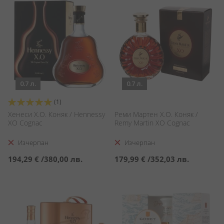
0.7 л.
0.7 л.
Оценка:
(1)
100%
Хенеси X.O. Коняк / Hennessy
Реми Мартен X.O. Коняк /
XO Cognac
Remy Martin XO Cognac
Изчерпан
Изчерпан
194,29 €
/
380,00 лв.
179,99 €
/
352,03 лв.