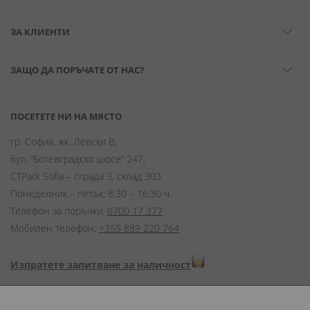
ЗА КЛИЕНТИ
ЗАЩО ДА ПОРЪЧАТЕ ОТ НАС?
ПОСЕТЕТЕ НИ НА МЯСТО
гр. София, жк. Левски В,
бул. “Ботевградско шосе” 247,
CTPark Sofia – сграда 3, склад 303
Понеделник – петък: 8:30 – 16:30 ч.
Телефон за поръчки:
0700 17 377
Мобилен телефон:
+359 889 220 764
Изпратете запитване за наличност