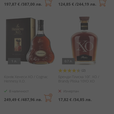
197,87 €
/
387,00 лв.
124,85 €
/
244,19 лв.
1 л.
0.7 л.
Оценка:
(2)
90%
Коняк Хенеси ХО / Cognac
Бренди Плиска 10Г. ХО /
Hennesy X.O.
Brandy Pliska 10YO XO
В наличност
Изчерпан
249,49 €
/
487,96 лв.
17,82 €
/
34,85 лв.