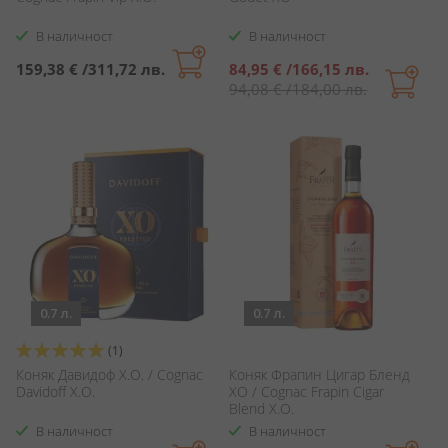
В наличност
В наличност
Специална
159,38 €
/
311,72 лв.
84,95 €
/
166,15 лв.
цена
94,08 €
/
184,00 лв.
0.7 л.
0.7 л.
Оценка:
(1)
100%
Коняк Давидоф X.O. / Cognac
Коняк Фрапин Цигар Бленд
Davidoff X.O.
ХО / Cognac Frapin Cigar
Blend X.O.
В наличност
В наличност