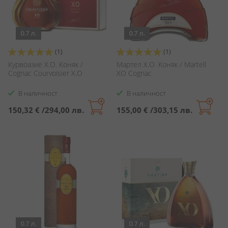
0.7 л.
0.7 л.
Оценка:
Оценка:
(1)
(1)
100%
100%
Курвоазие X.O. Коняк /
Мартел X.O. Коняк / Martell
Cognac Courvoisier X.O
XO Cognac
В наличност
В наличност
150,32 €
/
294,00 лв.
155,00 €
/
303,15 лв.
0.7 л.
0.7 л.