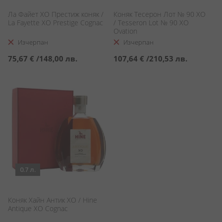
Ла Файет XO Престиж коняк /
Коняк Тесерон Лот № 90 ХО
La Fayette XO Prestige Cognac
/ Tesseron Lot № 90 XO
Ovation
Изчерпан
Изчерпан
75,67 €
/
148,00 лв.
107,64 €
/
210,53 лв.
0.7 л.
Коняк Хайн Антик ХО / Hine
Antique XO Cognac