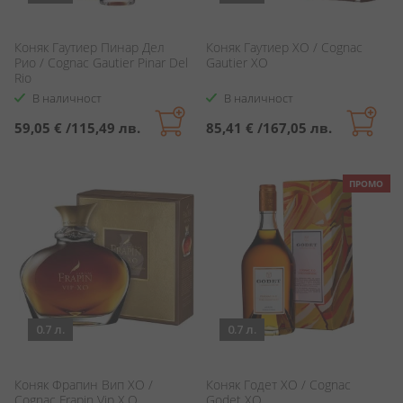
Коняк Гаутиер Пинар Дел
Коняк Гаутиер XO / Cognac
Рио / Cognac Gautier Pinar Del
Gautier XO
Rio
В наличност
В наличност
59,05 €
/
115,49 лв.
85,41 €
/
167,05 лв.
ПРОМО
0.7 л.
0.7 л.
Коняк Фрапин Вип ХО /
Коняк Годет ХО / Cognac
Cognac Frapin Vip X.O.
Godet XO