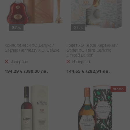
0.7 л.
0.7 л.
Коняк Хенеси ХО Делукс /
Годет ХО Терре Керамика /
Cognac Hennessy X.O. Deluxe
Godet XO Terre Ceramic
Limited Edition
Изчерпан
Изчерпан
194,29 €
/
380,00 лв.
144,65 €
/
282,91 лв.
ПРОМО