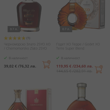
0.7 л.
0.7 л.
Оценка:
(1)
100%
Черноморско Злато 25YO XO
Годет ХО Терре / Godet XO
/ Chernomorsko Zlato 25YO
Terre Super Blend
В наличност
В наличност
Специална
39,02 €
/
76,32 лв.
119,95 €
/
234,60 лв.
цена
144,65 €
/
282,91 лв.