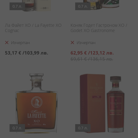
0.7 л.
0.7 л.
Ла Файет ХО / La Fayette XO
Коняк Годет Гастроном ХО /
Cognac
Godet XO Gastronome
Изчерпан
Изчерпан
Специална
53,17 €
/
103,99 лв.
62,95 €
/
123,12 лв.
цена
69,61 €
/
136,15 лв.
0.7 л.
0.7 л.