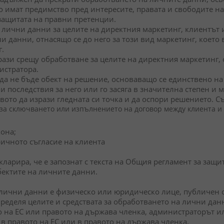
о имат предимство пред интересите, правата и свободите на 
защитата на правни претенции.
т лични данни за целите на директния маркетинг, клиентът
и данни, отнасящо се до него за този вид маркетинг, което
.
рази срещу обработване за целите на директния маркетинг, 
истратора.
да не бъде обект на решение, основаващо се единствено 
 последствия за него или го засяга в значителна степен и 
ото да изрази гледната си точка и да оспори решението. Съ
 за сключването или изпълнението на договор между клиента и
кона;
ричното съгласие на клиента
ларира, че е запознат с текста на Общия регламент за защи
бектите на личните данни.
лични данни е физическо или юридическо лице, публичен ор
ределя целите и средствата за обработването на лични данн
о на ЕС или правото на държава членка, администраторът и
 в правото на ЕС или в правото на държава членка.