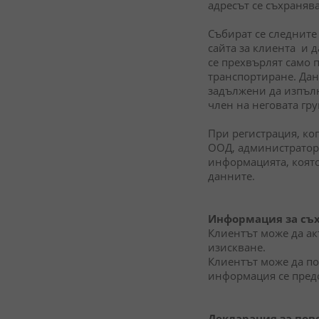
адресът се съхраняв
Събират се следните 
сайта за клиента и 
се прехвърлят само 
транспортиране. Данн
задължени да изпълн
член на неговата гр
При регистрация, ко
ООД, администраторъ
информацията, която
данните.
Информация за съх
Клиентът може да ак
изискване.
Клиентът може да по
информация се предо
Декларация за пове