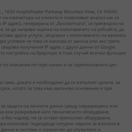
c., 1600 Amphitheater Parkway Mountain View, CA 94043,
т на компютъра на клиента и позволяват анализ как се
IP адрес), генерирана от „бисквитката“, се прехвърля на
, за да направи оценка на използването на уебсайта, да
достави други услуги, свързани с използването на мрежата
и условие че това се изисква от закона или ако трети
свързва получения IP адрес с други данни от Google.
ите настройки на браузъра; в този случай всички функции
 по описания по-горе начин и за горепосочената цел.
 само, докато е необходимо да се изпълнят целите, за
срок, когато за това има законово основание и при
 за защита на личните данни срещу неразрешено или
на или разкриване като техническото оборудване,
е без надзор; не се оставя преносимо оборудване,
ра използват подходящи сигурни пароли за влизане в
 данни и системи е ограничен до служители и