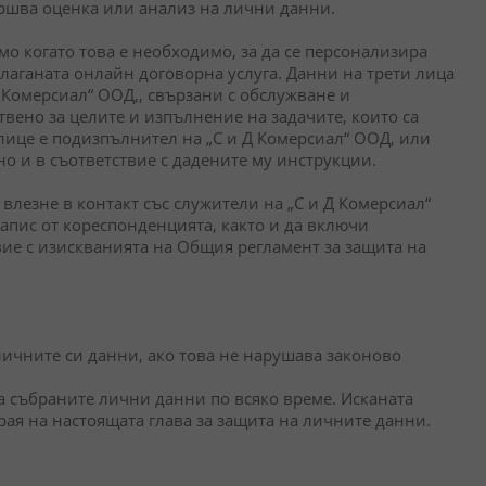
ършва оценка или анализ на лични данни.
мо когато това е необходимо, за да се персонализира
длаганата онлайн договорна услуга. Данни на трети лица
Д Комерсиал“ ООД,, свързани с обслужване и
твено за целите и изпълнение на задачите, които са
лице е подизпълнител на „С и Д Комерсиал“ ООД, или
о и в съответствие с дадените му инструкции.
лезне в контакт със служители на „С и Д Комерсиал“
пис от кореспонденцията, както и да включи
вие с изискванията на Общия регламент за защита на
личните си данни, ако това не нарушава законово
а събраните лични данни по всяко време. Исканата
рая на настоящата глава за защита на личните данни.