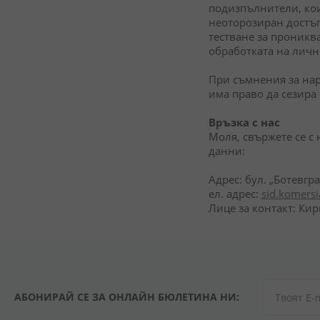
подизпълнители, кои
неоторозиран достъп
тестване за проникв
обработката на личн
При съмнения за нар
има право да сезира
Връзка с нас
Моля, свържете се с
данни:
Адрес: бул. „Ботевгр
ел. адрес:
sid.komers
Лице за контакт: Ки
АБОНИРАЙ СЕ ЗА ОНЛАЙН БЮЛЕТИНА НИ: