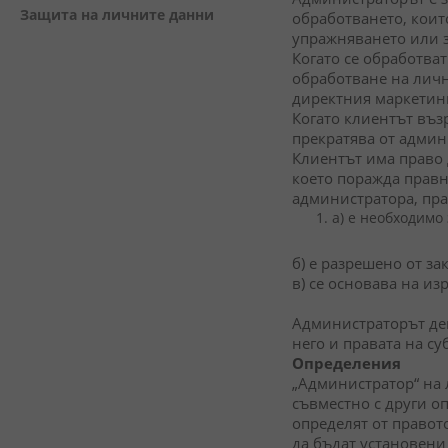
Защита на личните данни
обработването, коит
упражняването или 
Когато се обработва
обработване на личн
директния маркетинг
Когато клиентът въз
прекратява от админ
Клиентът има право 
което поражда правни
администратора, прав
a) е необходимо
б) е разрешено от за
в) се основава на из
Администраторът дек
него и правата на су
Определения
„Администратор“ на 
съвместно с други оп
определят от правот
да бъдат установени