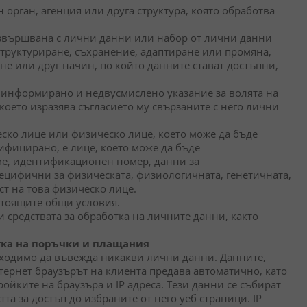
рган, агенция или друга структура, която обработва
извършвана с лични данни или набор от лични данни
структуриране, съхранение, адаптиране или промяна,
не или друг начин, по който данните стават достъпни,
о, информирано и недвусмислено указание за волята на
което изразява съгласието му свързаните с него лични
ско лице или физическо лице, което може да бъде
ифицирано, е лице, което може да бъде
ме, идентификационен номер, данни за
ецифични за физическата, физиологичната, генетичната,
т на това физическо лице.
стоящите общи условия.
средствата за обработка на личните данни, както
тка на поръчки и плащания
обходимо да въвежда никакви лични данни. Данните,
нтернет браузърът на клиента предава автоматично, като
ройките на браузъра и IP адреса. Тези данни се събират
та за достъп до избраните от него уеб страници. IP