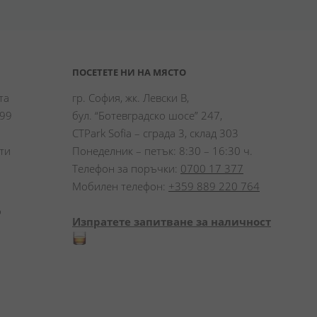
ПОСЕТЕТЕ НИ НА МЯСТО
а 
гр. София, жк. Левски В,
99 
бул. “Ботевградско шосе” 247,
CTPark Sofia – сграда 3, склад 303
и 
Понеделник – петък: 8:30 – 16:30 ч.
Телефон за поръчки:
0700 17 377
Мобилен телефон:
+359 889 220 764
 
Изпратете запитване за наличност