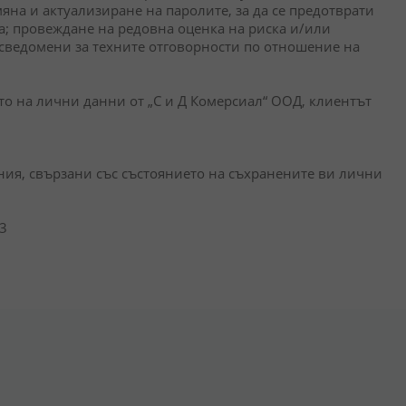
на и актуализиране на паролите, за да се предотврати
на; провеждане на редовна оценка на риска и/или
осведомени за техните отговорности по отношение на
о на лични данни от „С и Д Комерсиал“ ООД, клиентът
ания, свързани със състоянието на съхранените ви лични
03