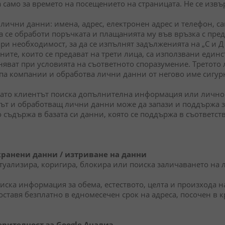
а само за времето на посещението на страницата. Не се изв
лични данни: имена, адрес, електронен адрес и телефон, са
да се обработи поръчката и плащанията му във връзка с пре
при необходимост, за да се изпълнят задълженията на „С и 
ите, които се предават на трети лица, са използвани единс
яват при условията на съответното споразумение. Третото 
упа компании и обработва лични данни от негово име сигурн
гато клиентът поиска допълнителна информация или лично в
т и обработващ лични данни може да запази и поддържа за
 съдържа в базата си данни, която се поддържа в съответст
ранени данни / изтриване на данни
туализира, коригира, блокира или поиска заличаването на 
иска информация за обема, естеството, целта и произхода н
ставя безплатно в едномесечен срок на адреса, посочен в к
рителност за Google
Анализ