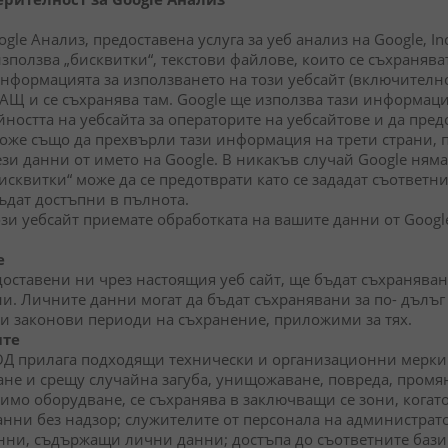
gle Анализ, предоставена услуга за уеб анализ на Google, In
зползва „бисквитки“, текстови файлове, които се съхранява
нформацията за използването на този уебсайт (включително 
САЩ и се съхранява там. Google ще използва тази информация
йността на уебсайта за операторите на уебсайтове и да пре
може също да прехвърли тази информация на трети страни, пр
зи данни от името на Google. В никакъв случай Google няма 
исквитки“ може да се предотврати като се зададат съответн
бъдат достъпни в пълнота.
ози уебсайт приемате обработката на вашите данни от Google
е
оставени ни чрез настоящия уеб сайт, ще бъдат съхранявани
ни. Личните данни могат да бъдат съхранявани за по- дълъг 
ки законови периоди на съхранение, приложими за тях.
ите
ООД прилага подходящи технически и организационни мерки
не и срещу случайна загуба, унищожаване, повреда, промя
мо оборудване, се съхранява в заключващи се зони, когато 
ни без надзор; служителите от персонала на администрато
нни, съдържащи лични данни; достъпа до съответните бази