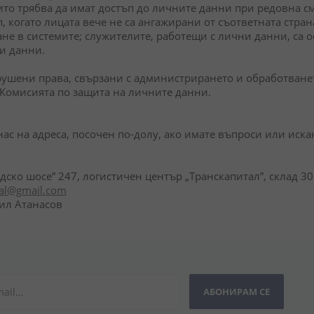
то трябва да имат достъп до личните данни при редовна смя
, когато лицата вече не са ангажирани от съответната стра
ане в системите; служителите, работещи с лични данни, са 
и данни.
ушени права, свързани с администрирането и обработванет
 Комисията по защита на личните данни.
 нас на адреса, посочен по-долу, ако имате въпроси или иск
адско шосе” 247, логистичен център „Транскапитал”, склад 3
ial@gmail.com
рил Атанасов
АБОНИРАМ СЕ