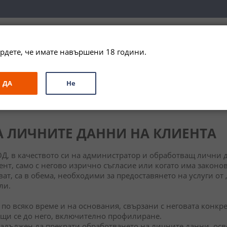
вка за цялата страна при поръчки на алкохол над 
79,99 € / 156
рдете, че имате навършени 18 години.
ЗА ПОДАРЪК
ПРОМО
СПЕЦИАЛНИ ПРЕДЛОЖЕНИЯ
МАРКИ
ДА
Не
 ЛИЧНИТЕ ДАННИ НА КЛИЕНТА
ОД, в качеството си на администратор и обработващ лични 
нт, само с негово изрично съгласие или когато има законов
ат, са в обема, необходими за предоставянето на услуги от
ли.
 по всяко време и на основания, свързани с неговата конкр
щи се до него, включително профилиране.
адължен да прекрати обработването на личните данни, осв