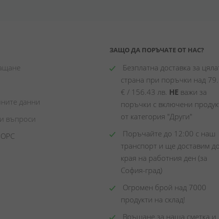
ЗАЩО ДА ПОРЪЧАТЕ ОТ НАС?
лащане
 Безплатна доставка за цялат
страна при поръчки над 79.
€ / 156.43 лв. 
НЕ
 важи за 
чните данни
поръчки с включени продукт
от категория "Други"
ни въпроси
 Поръчайте до 12:00 с наш 
 ОРС
транспорт и ще доставим до
края на работния ден (за 
София-град)
 Огромен брой над 7000 
продукти на склад! 
 Връщане за наша сметка и 