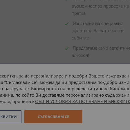
възможност за проверка на 
пратка
 Изготвяне на специални 
оферти за Вашето частно 
събитие
 Предлагаме само автентиче
алкохол!
сквитки, за да персонализира и подобри Вашето изживяване
а “Съгласявам се”, можем да Ви предоставим по-добро изжи
Доставка до адрес с:
н пазаруване. Блокирането на определени типове бисквитк
ачина, по който Ви доставяме персонализирано съдържание
 моля, прочетете
ОБЩИ УСЛОВИЯ ЗА ПОЛЗВАНЕ И БИСКВИТК
СКВИТКИ
СЪГЛАСЯВАМ СЕ
Онлайн магазин от
Stenik