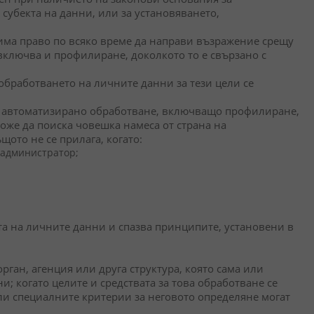
субекта на данни, или за установяването,
 има право по всяко време да направи възражение срещу
 включва и профилиране, доколкото то е свързано с
обработването на личните данни за тези цели се
на автоматизирано обработване, включващо профилиране,
може да поиска човешка намеса от страна на
щото не се прилага, когато:
 администратор;
та на личните данни и спазва принципите, установени в
ган, агенция или друга структура, която сама или
и; когато целите и средствата за това обработване се
ли специалните критерии за неговото определяне могат