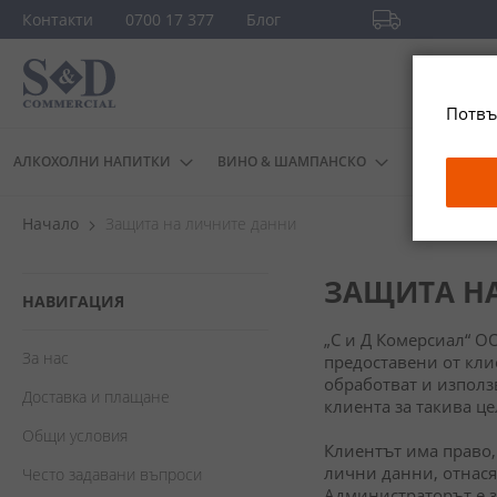
Прескачане
Контакти
0700 17 377
Блог
към
Безплатна доста
съдържанието
повече
Потвъ
АЛКОХОЛНИ НАПИТКИ
ВИНО & ШАМПАНСКО
ДРУГИ
Начало
Защита на личните данни
ЗАЩИТА НА
НАВИГАЦИЯ
„С и Д Комерсиал“ О
За нас
предоставени от клие
обработват и използв
Доставка и плащане
клиента за такива це
Общи условия
Клиентът има право,
лични данни, отнася
Често задавани въпроси
Администраторът е з