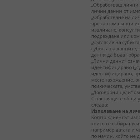
„Обработващ лични д
лични данни от имет
„Обработване на лич
чрез автоматични ил
извличане, консулти
подреждане или ком
„Съгласие на субект
субекта на данните,
данни да бъдат обр
„Лични данни“ означ
идентифицирано („су
идентифицирано, пря
местонахождение, он
психическата, умств
„Договорни цели“ оз
С настоящите общи у
следва:
Използване на лич
Когато клиентът изп
които се събират и и
например датата и ча
по начин, който не д