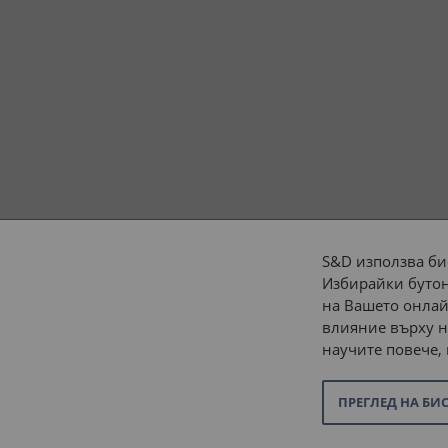
S&D използва би
Избирайки бутон
Начини на плащане:
на Вашето онлай
влияние върху н
научите повече,
ПРЕГЛЕД НА БИ
© 2026 “С и Д Комерсиал” ООД. Всички права запазени.