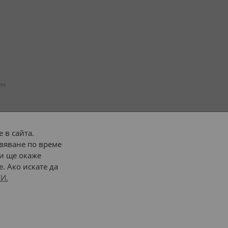
н 
 в сайта.
вяване по време
 или 
наш транспорт
и ще окаже
. Ако искате да
Последвайте ни:
И.