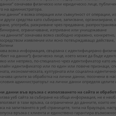
анни“ означава физическо или юридическо лице, публичен о
о на администратора.
ни данни“ е всяка операция или съвкупност от операции, 
и други средства като събиране, записване, организиране, 
ране, употреба, разкриване чрез предаване, разпространява
биниране, ограничаване, изтриване или унищожаване
а на данните“ означава всяко свободно изразено, конкретн
 посредством изявление или ясно потвърждаващо действие, 
аботени
ава всяка информация, свързана с идентифицирано физиче
бект на данни“); физическо лице, което може да бъде идент
ко или непряко, по-специално чрез идентификатор като и
лайн идентификатор или по един или повече признаци, сп
ената, икономическата, културната или социална идентичнос
начава целите за обработка на лични данни, посочени в на
словия администраторът на лични данни определя целите и 
ни данни във връзка с използването на сайта и обрабо
олзва уеб сайта за събиране на обща информация, не е не
зползват в тази връзка, са ограничени до данните, които и
са на запитването в уеб страниците, типа на браузъра, наст
опуска връзка с клиента и единствено гарантира възможност