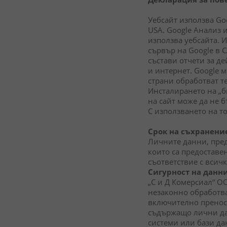
Уебсайт използва Goo
USA. Google Анализ и
използва уебсайта. И
сървър на Google в 
състави отчети за де
и интернет. Google 
страни обработват те
Инсталирането на „б
на сайт може да не 
С използването на т
Срок на съхранени
Личните данни, пред
които са предоставе
съответствие с всич
Сигурност на данн
„С и Д Комерсиал“ 
незаконно обработва
включително преноси
съдържащо лични дан
системи или бази да