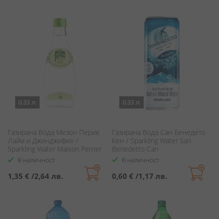
0.33 л.
0.33 л.
Газирана Вода Мезон Перие
Газирана Вода Сан Бенедето
Лайм и Джинджифил /
Кен / Sparkling Water San
Sparkling Water Maison Perrier
Benedetto Can
Lime & Ginger
В наличност
В наличност
1,35 €
/
2,64 лв.
0,60 €
/
1,17 лв.