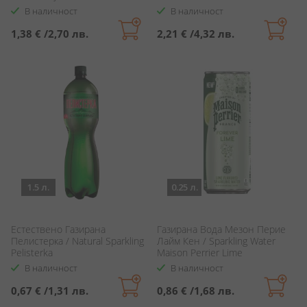
В наличност
В наличност
1,38 €
/
2,70 лв.
2,21 €
/
4,32 лв.
1.5 л.
0.25 л.
Естествено Газирана
Газирана Вода Мезон Перие
Пелистерка / Natural Sparkling
Лайм Кен / Sparkling Water
Pelisterka
Maison Perrier Lime
В наличност
В наличност
0,67 €
/
1,31 лв.
0,86 €
/
1,68 лв.