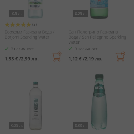
0.5 л.
0.25 л.
Оценка:
(3)
100%
Боржоми Газирана Вода /
Сан Пелегрино Газирана
Borjomi Sparkling Water
Вода / San Pellegrino Sparkling
Water
В наличност
В наличност
1,53 €
/
2,99 лв.
1,12 €
/
2,19 лв.
0.25 л.
0.33 л.