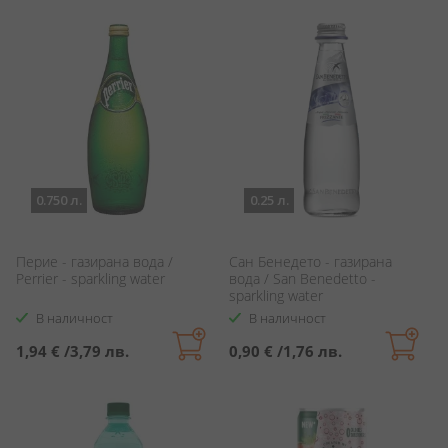
0.750 л.
0.25 л.
Перие - газирана вода /
Сан Бенедето - газирана
Perrier - sparkling water
вода / San Benedetto -
sparkling water
В наличност
В наличност
1,94 €
/
3,79 лв.
0,90 €
/
1,76 лв.