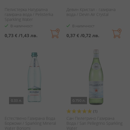
Пелистерка Натурална
Девин Кристал - газирана
газирана вода / Pelisterka
вода / Devin Air Crystal
Sparkling Water
В наличност
В наличност
0,73 €
/
1,43 лв.
0,37 €
/
0,72 лв.
0.33 л.
0.750 л.
Оценка:
(1)
100%
Естествено Газирана Вода
Сан Пелегрино Газирана
Боржоми / Sparkling Mineral
Вода / San Pellegrino Sparkling
Water Borjomi
Water