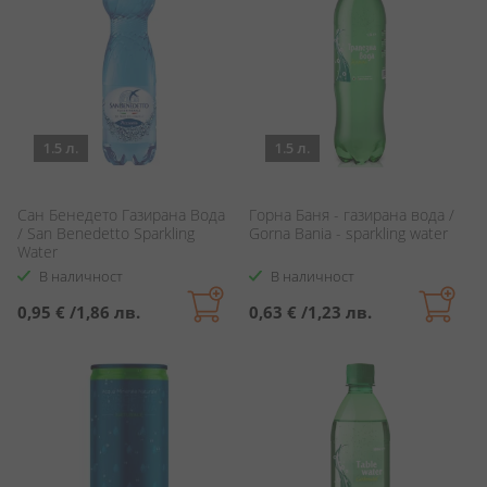
1.5 л.
1.5 л.
Сан Бенедето Газирана Вода
Горна Баня - газирана вода /
/ San Benedetto Sparkling
Gorna Bania - sparkling water
Water
В наличност
В наличност
0,95 €
/
1,86 лв.
0,63 €
/
1,23 лв.