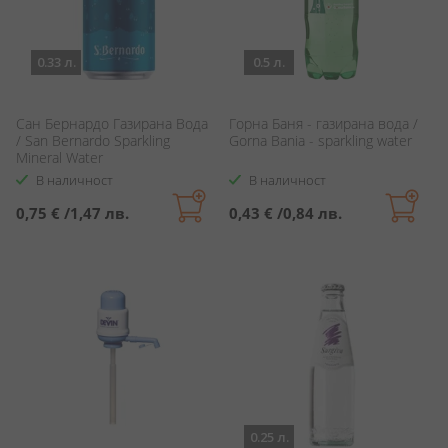
0.33 л.
0.5 л.
Сан Бернардо Газирана Вода
Горна Баня - газирана вода /
/ San Bernardo Sparkling
Gorna Bania - sparkling water
Mineral Water
В наличност
В наличност
0,75 €
/
1,47 лв.
0,43 €
/
0,84 лв.
0.25 л.