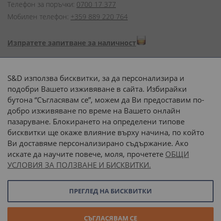
Телефон за поръчки:
0700 17 377
Мобилен телефон:
+359 889 220 764
Изпратете запитване за наличност
Начини на плащане:
S&D използва бисквитки, за да персонализира и
подобри Вашето изживяване в сайта. Избирайки
бутона “Съгласявам се”, можем да Ви предоставим по-
добро изживяване по време на Вашето онлайн
пазаруване. Блокирането на определени типове
Доставка до адрес с:
бисквитки ще окаже влияние върху начина, по който
Ви доставяме персонализирано съдържание. Ако
 или 
наш транспорт
искате да научите повече, моля, прочетете
ОБЩИ
УСЛОВИЯ ЗА ПОЛЗВАНЕ И БИСКВИТКИ.
Последвайте ни:
ПРЕГЛЕД НА БИСКВИТКИ
© 2026 “С и Д Комерсиал” ООД. Всички права запазени.
СЪГЛАСЯВАМ СЕ