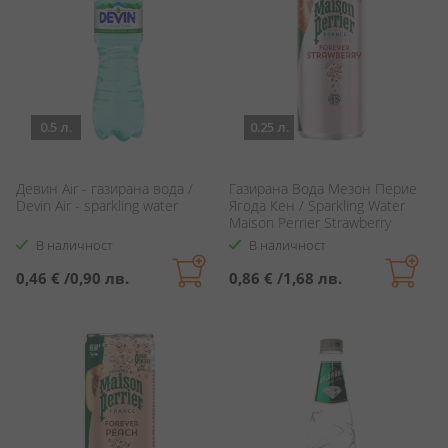
0.5 л.
0.25 л.
Девин Air - газирана вода /
Газирана Вода Мезон Перие
Devin Air - sparkling water
Ягода Кен / Sparkling Water
Maison Perrier Strawberry
В наличност
В наличност
0,46 €
/
0,90 лв.
0,86 €
/
1,68 лв.