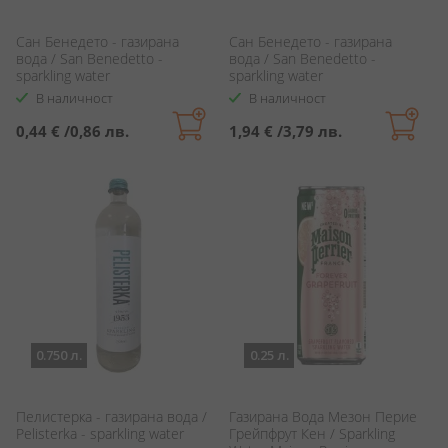
Сан Бенедето - газирана
Сан Бенедето - газирана
вода / San Benedetto -
вода / San Benedetto -
sparkling water
sparkling water
В наличност
В наличност
0,44 €
/
0,86 лв.
1,94 €
/
3,79 лв.
0.750 л.
0.25 л.
Пелистерка - газирана вода /
Газирана Вода Мезон Перие
Pelisterka - sparkling water
Грейпфрут Кен / Sparkling