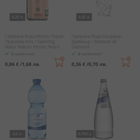
0.25 л.
0.35 л.
Газирана Вода Мезон Перие
Газирана Вода Балдаран
Праскова Кен / Sparkling
Даймънд / Baldaran Air
Water Maison Perrier Peach
Diamond
В наличност
В наличност
0,86 €
/
1,68 лв.
0,36 €
/
0,70 лв.
0.5 л.
0.750 л.