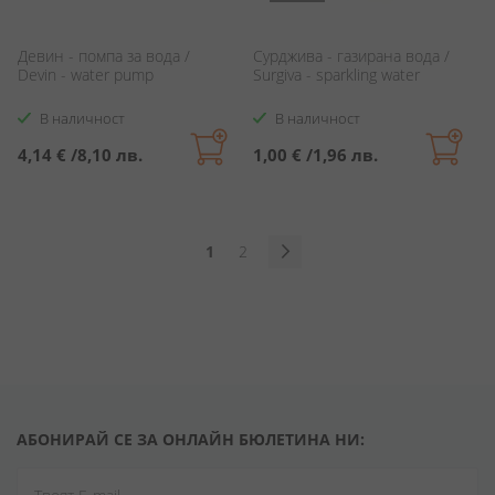
Девин - помпа за вода /
Сурджива - газирана вода /
Devin - water pump
Surgiva - sparkling water
В наличност
В наличност
4,14 €
/
8,10 лв.
1,00 €
/
1,96 лв.
Страница
В
Страница
1
2
момента
Страница
Продължи
четете
страница
АБОНИРАЙ СЕ ЗА ОНЛАЙН БЮЛЕТИНА НИ: