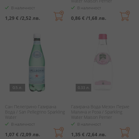
Water Maison Perrier
Grapefruit
В наличност
В наличност
1,29 €
/
2,52 лв.
0,86 €
/
1,68 лв.
0.5 л.
0.33 л.
Сан Пелегрино Газирана
Газирана Вода Мезон Перие
Вода / San Pellegrino Sparkling
Малина и Роза / Sparkling
Water
Water Maison Perrier
Raspberry & Rose
В наличност
В наличност
1,07 €
/
2,09 лв.
1,35 €
/
2,64 лв.