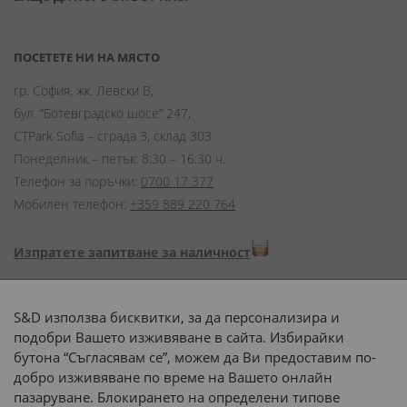
ПОСЕТЕТЕ НИ НА МЯСТО
гр. София, жк. Левски В,
бул. “Ботевградско шосе” 247,
CTPark Sofia – сграда 3, склад 303
Понеделник – петък: 8:30 – 16:30 ч.
Телефон за поръчки:
0700 17 377
Мобилен телефон:
+359 889 220 764
Изпратете запитване за наличност
Начини на плащане:
S&D използва бисквитки, за да персонализира и
подобри Вашето изживяване в сайта. Избирайки
бутона “Съгласявам се”, можем да Ви предоставим по-
добро изживяване по време на Вашето онлайн
пазаруване. Блокирането на определени типове