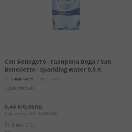
Преминете
към
Сан Бенедето - газирана вода / San
началото
Benedetto - sparkling water 0.5 л.
на
галерия
В наличност
SKU
19-051
със
Оцени продукта
снимки
0,44 €
/
0,86лв.
Валутен курс: 1 EUR = 1.95583 BGN
Обем: 0.5 л.