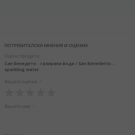
ПОТРЕБИТЕЛСКИ МНЕНИЯ И ОЦЕНКИ:
Оцени продукта:
Сан Бенедето - газирана вода / San Benedetto -
sparkling water
Вашата оценка
1
2
3
4
5
star
stars
stars
stars
stars
Вашето име