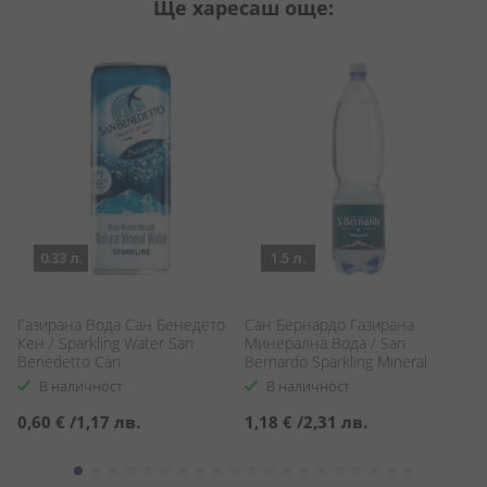
Ще харесаш още:
0.33 л.
1.5 л.
Газирана Вода Сан Бенедето
Сан Бернардо Газирана
С
Кен / Sparkling Water San
Минерална Вода / San
/ 
y
Benedetto Can
Bernardo Sparkling Mineral
wa
Water
В наличност
В наличност
0,60 €
/
1,17 лв.
1,18 €
/
2,31 лв.
0