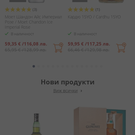
Оценка:
Оценка:
О
(3)
(1)
100%
100%
1
Моет Шандон Айс Империал
Кардю 15YO / Cardhu 15YO
К
Розе / Moet Chandon Ice
A
Imperial Rose
В наличност
В наличност
Специална
Специална
С
59,35 €
/
116,08 лв.
59,95 €
/
117,25 лв.
3
цена
цена
ц
65,95 €
/
128,99 лв.
66,46 €
/
129,98 лв.
4
Нови продукти
Виж всички