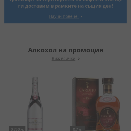
ги доставим в рамките на същия ден!
Научи повече
Алкохол на промоция
Виж всички
0.750 л.
0.7 л.