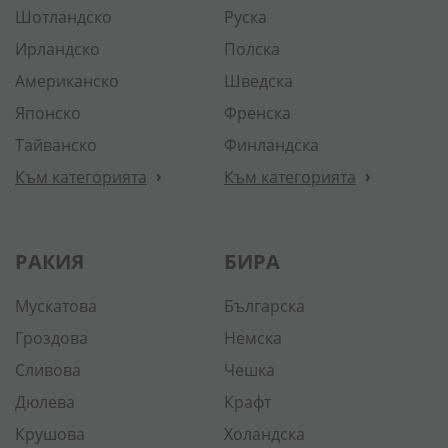
Шотландско
Руска
Ирландско
Полска
Американско
Шведска
Японско
Френска
Тайванско
Финландска
Към категорията
Към категорията
РАКИЯ
БИРА
Мускатова
Българска
Гроздова
Немска
Сливова
Чешка
Дюлева
Крафт
Крушова
Холандска