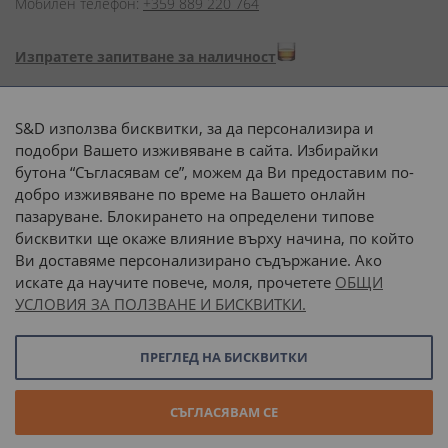
Мобилен телефон:
+359 889 220 764
Изпратете запитване за наличност
Начини на плащане:
S&D използва бисквитки, за да персонализира и
подобри Вашето изживяване в сайта. Избирайки
бутона “Съгласявам се”, можем да Ви предоставим по-
добро изживяване по време на Вашето онлайн
пазаруване. Блокирането на определени типове
Доставка до адрес с:
бисквитки ще окаже влияние върху начина, по който
Ви доставяме персонализирано съдържание. Ако
 или 
наш транспорт
искате да научите повече, моля, прочетете
ОБЩИ
УСЛОВИЯ ЗА ПОЛЗВАНЕ И БИСКВИТКИ.
Последвайте ни:
ПРЕГЛЕД НА БИСКВИТКИ
© 2026 “С и Д Комерсиал” ООД. Всички права запазени.
СЪГЛАСЯВАМ СЕ
Онлайн магазин от
Stenik