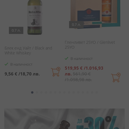
0.7 л.
0.7 л.
О
1
Гленливет 25YO / Glenlivet
Гл
25YO
30
Блек енд Уайт / Black and
White Whiskey
В наличност
В наличност
Специална
С
519,95 €
/
1.016,93
1
цена
ц
9,56 €
/
18,70 лв.
лв.
561,90 €
л
/
1.098,98 лв.
/
2