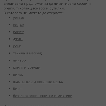
ежедневни предложения до лимитирани серии и
premium колекционерски бутилки.
В каталога ни можете да откриете:
уиски
;
водка
;
ракия
;
джин
;
ром
;
текила и мескал
;
ликьор
;
коняк и бренди;
вино
;
шампанско
и
пенливи вина
;
бира
;
безалкохолни напитки и миксери
.