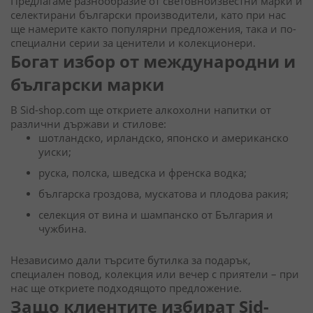
Предлагаме разнообразие от световноизвестни марки и
селектирани български производители, като при нас
ще намерите както популярни предложения, така и по-
специални серии за ценители и колекционери.
Богат избор от международни и
български марки
В Sid-shop.com ще откриете алкохолни напитки от
различни държави и стилове:
шотландско, ирландско, японско и американско
уиски;
руска, полска, шведска и френска водка;
българска гроздова, мускатова и плодова ракия;
селекция от вина и шампанско от България и
чужбина.
Независимо дали търсите бутилка за подарък,
специален повод, колекция или вечер с приятели – при
нас ще откриете подходящото предложение.
Защо клиентите избират Sid-