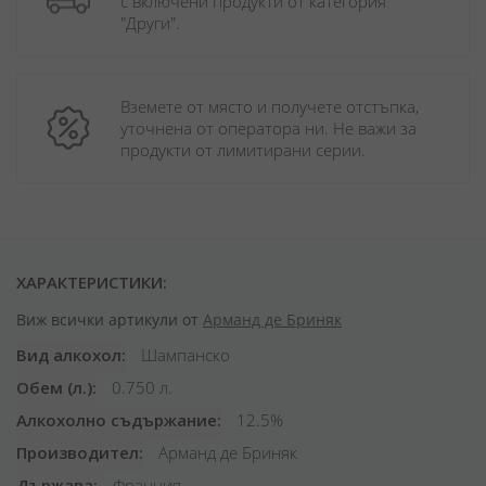
с включени продукти от категория 
"Други". 
Вземете от място и получете отстъпка, 
уточнена от оператора ни. Не важи за 
продукти от лимитирани серии.
ХАРАКТЕРИСТИКИ:
Виж всички артикули от
Арманд де Бриняк
Вид алкохол
Шампанско
Обем (л.)
0.750 л.
Алкохолно съдържание
12.5%
Производител
Арманд де Бриняк
Държава
Франция