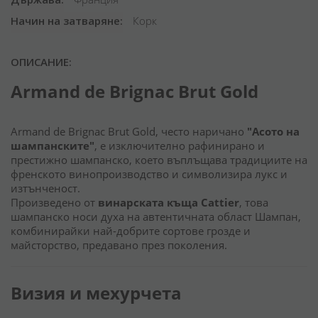
Начин на затваряне
Корк
ОПИСАНИЕ:
Armand de Brignac Brut Gold
Armand de Brignac Brut Gold, често наричано
"Асото на
шампанските"
, е изключително рафинирано и
престижно шампанско, което въплъщава традициите на
френското винопроизводство и символизира лукс и
изтънченост.
Произведено от
винарската къща Cattier
, това
шампанско носи духа на автентичната област Шампан,
комбинирайки най-добрите сортове грозде и
майсторство, предавано през поколения.
Визия и мехурчета