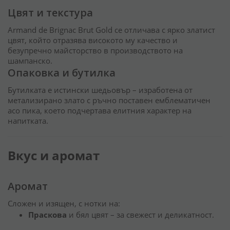
Цвят и текстура
Armand de Brignac Brut Gold се отличава с ярко златист
цвят, който отразява високото му качество и
безупречно майсторство в производството на
шампанско.
Опаковка и бутилка
Бутилката е истински шедьовър – изработена от
метализирано злато с ръчно поставен емблематичен
асо пика, което подчертава елитния характер на
напитката.
Вкус и аромат
Аромат
Сложен и изящен, с нотки на:
Праскова
и бял цвят – за свежест и деликатност.