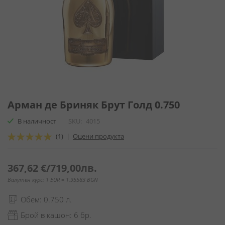
Преминете
към
Арман де Бриняк Брут Голд 0.750
началото
В наличност
SKU
4015
на
галерия
Оценка:
(1)
|
Оцени продукта
със
100
100
% of
снимки
367,62 €
/
719,00лв.
Валутен курс: 1 EUR = 1.95583 BGN
Обем: 0.750 л.
Брой в кашон: 6 бр.