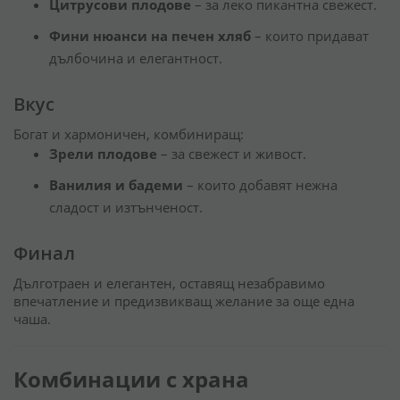
Цитрусови плодове
– за леко пикантна свежест.
Фини нюанси на печен хляб
– които придават
дълбочина и елегантност.
Вкус
Богат и хармоничен, комбиниращ:
Зрели плодове
– за свежест и живост.
Ванилия и бадеми
– които добавят нежна
сладост и изтънченост.
Финал
Дълготраен и елегантен, оставящ незабравимо
впечатление и предизвикващ желание за още една
чаша.
Комбинации с храна