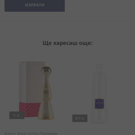
ИЗПРАТИ
Ще харесаш още:
1 л.
0.7 л.
Класе Азул Ултра Премиум