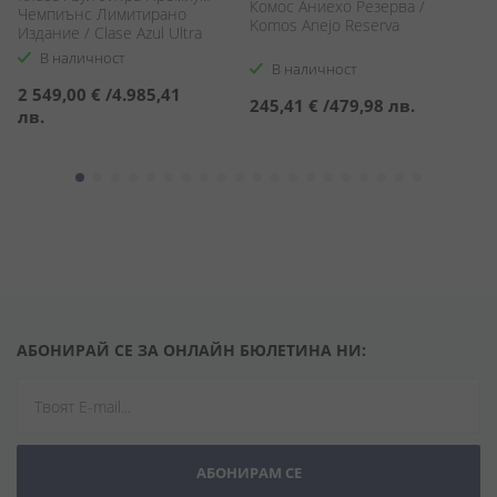
Комос Аниехо Резерва /
Р
Чемпиънс Лимитирано
Komos Anejo Reserva
Ro
Издание / Clase Azul Ultra
Ed
Premium Spirit of Champions
В наличност
В наличност
Limited Edition
2 549,00 €
/
4.985,41
245,41 €
/
479,98 лв.
2
лв.
АБОНИРАЙ СЕ ЗА ОНЛАЙН БЮЛЕТИНА НИ:
АБОНИРАМ СЕ