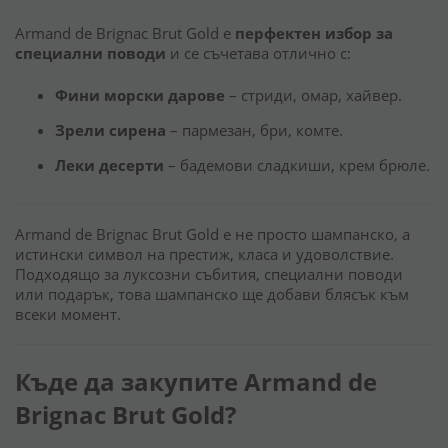
Armand de Brignac Brut Gold е
перфектен избор за
специални поводи
и се съчетава отлично с:
Фини морски дарове
– стриди, омар, хайвер.
Зрели сирена
– пармезан, бри, комте.
Леки десерти
– бадемови сладкиши, крем брюле.
Armand de Brignac Brut Gold е не просто шампанско, а
истински символ на престиж, класа и удоволствие.
Подходящо за луксозни събития, специални поводи
или подарък, това шампанско ще добави блясък към
всеки момент.
Къде да закупите Armand de
Brignac Brut Gold?