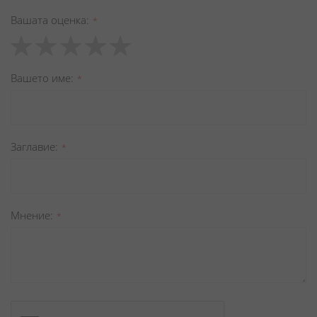
Вашата оценка
1
2
3
4
5
star
stars
stars
stars
stars
Вашето име
Заглавиe
Мнение