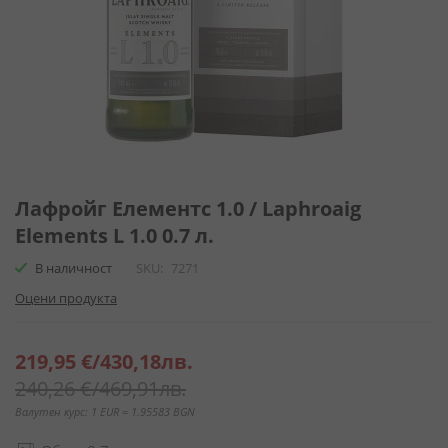
Преминете
към
Лафройг Елементс 1.0 / Laphroaig
началото
Elements L 1.0 0.7 л.
на
галерия
В наличност
SKU
7271
със
Оцени продукта
снимки
Специална
219,95 €
/
430,18лв.
цена
240,26 €
/
469,91лв.
Валутен курс: 1 EUR = 1.95583 BGN