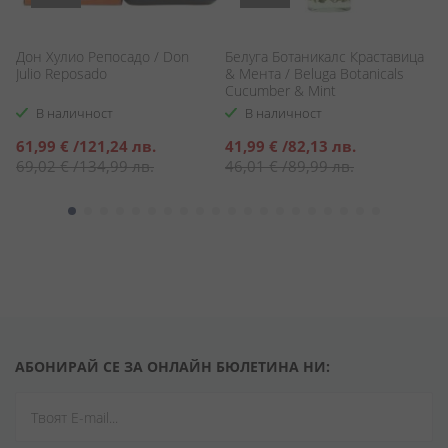
Дон Хулио Репосадо / Don
Белуга Ботаникалс Краставица
М
Julio Reposado
& Мента / Beluga Botanicals
Br
Cucumber & Mint
В наличност
В наличност
Специална
Специална
С
61,99 €
/
121,24 лв.
41,99 €
/
82,13 лв.
4
цена
цена
ц
69,02 €
/
134,99 лв.
46,01 €
/
89,99 лв.
5
АБОНИРАЙ СЕ ЗА ОНЛАЙН БЮЛЕТИНА НИ: