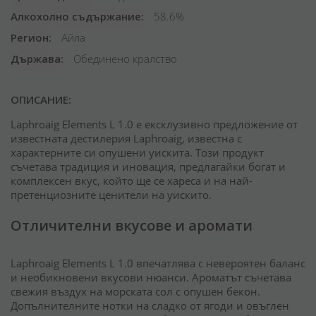
Алкохолно съдържание
58.6%
Регион
Айла
Държава
Обединено кралство
ОПИСАНИЕ:
Laphroaig Elements L 1.0 е ексклузивно предложение от
известната дестилерия Laphroaig, известна с
характерните си опушени уискита. Този продукт
съчетава традиция и иновация, предлагайки богат и
комплексен вкус, който ще се хареса и на най-
претенциозните ценители на уискито.
Отличителни вкусове и аромати
Laphroaig Elements L 1.0 впечатлява с невероятен баланс
и необикновени вкусови нюанси. Ароматът съчетава
свежия въздух на морската сол с опушен бекон.
Допълнителните нотки на сладко от ягоди и овъглен