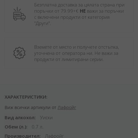
Безплатна доставка за цялата страна при 
поръчки от 79.99+€ 
НЕ
 важи за поръчки 
с включени продукти от категория 
"Други". 
Вземете от място и получете отстъпка, 
уточнена от оператора ни. Не важи за 
продукти от лимитирани серии.
ХАРАКТЕРИСТИКИ:
Виж всички артикули от
Лафройг
Вид алкохол
Уиски
Обем (л.)
0.7 л.
Производител
Лафройг