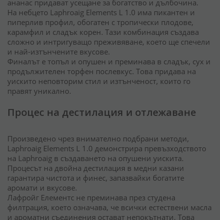
ананас придават усещане за богатство и дълбочина.
На небцето Laphroaig Elements L 1.0 има пикантен и
пиперлив профил, обогатен с тропически плодове,
карамфил и сладък корен. Тази комбинация създава
сложно и интригуващо преживяване, което ще спечели
и най-изтънчените вкусове.
Финалът е топъл и опушен и преминава в сладък, сух и
продължителен торфен послевкус. Това придава на
уискито неповторим стил и изтънченост, които го
правят уникално.
Процес на дестилация и отлежаване
Произведено чрез внимателно подбрани методи,
Laphroaig Elements L 1.0 демонстрира превъзходството
на Laphroaig в създаването на опушени уискита.
Процесът на двойна дестилация в медни казани
гарантира чистота и финес, запазвайки богатите
аромати и вкусове.
Лафройг Елементс не преминава през студена
филтрация, което означава, че всички естествени масла
и ароматни съединения остават непокътнати. Това