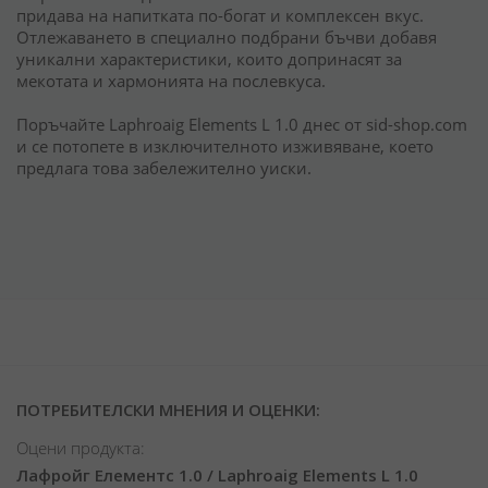
придава на напитката по-богат и комплексен вкус.
Отлежаването в специално подбрани бъчви добавя
уникални характеристики, които допринасят за
мекотата и хармонията на послевкуса.
Поръчайте Laphroaig Elements L 1.0 днес от sid-shop.com
и се потопете в изключителното изживяване, което
предлага това забележително уиски.
ПОТРЕБИТЕЛСКИ МНЕНИЯ И ОЦЕНКИ:
Оцени продукта:
Лафройг Елементс 1.0 / Laphroaig Elements L 1.0