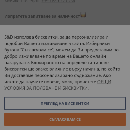
Мобилен телефон:
+359 889 220 764
Изпратете запитване за наличност
Начини на плащане:
S&D използва бисквитки, за да персонализира и
подобри Вашето изживяване в сайта. Избирайки
бутона “Съгласявам се”, можем да Ви предоставим по-
добро изживяване по време на Вашето онлайн
пазаруване. Блокирането на определени типове
Доставка до адрес с:
бисквитки ще окаже влияние върху начина, по който
Ви доставяме персонализирано съдържание. Ако
 или 
наш транспорт
искате да научите повече, моля, прочетете
ОБЩИ
УСЛОВИЯ ЗА ПОЛЗВАНЕ И БИСКВИТКИ.
Последвайте ни:
ПРЕГЛЕД НА БИСКВИТКИ
© 2026 “С и Д Комерсиал” ООД. Всички права запазени.
СЪГЛАСЯВАМ СЕ
Онлайн магазин от
Stenik