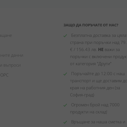
ЗАЩО ДА ПОРЪЧАТЕ ОТ НАС?
лащане
 Безплатна доставка за цялат
страна при поръчки над 79.
€ / 156.43 лв. 
НЕ
 важи за 
чните данни
поръчки с включени продукт
от категория "Други"
ни въпроси
 Поръчайте до 12:00 с наш 
 ОРС
транспорт и ще доставим до
края на работния ден (за 
София-град)
 Огромен брой над 7000 
продукти на склад! 
 Връщане за наша сметка и 