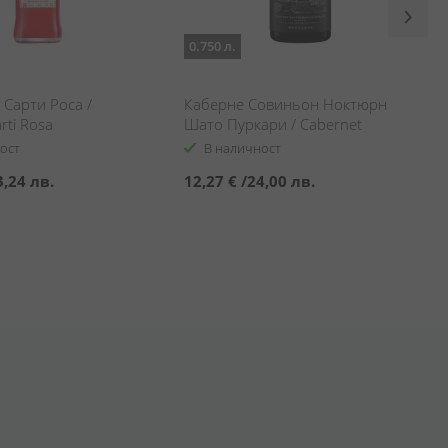
0.750 л.
Сарти Роса /
Каберне Совиньон Ноктюрн
arti Rosa
Шато Пуркари / Cabernet
Sauvignon Nocturne
ост
В наличност
3,24 лв.
12,27 €
/
24,00 лв.