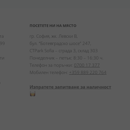
ПОСЕТЕТЕ НИ НА МЯСТО
а 
гр. София, жк. Левски В,
99 
бул. “Ботевградско шосе” 247,
CTPark Sofia – сграда 3, склад 303
и 
Понеделник – петък: 8:30 – 16:30 ч.
Телефон за поръчки:
0700 17 377
Мобилен телефон:
+359 889 220 764
 
Изпратете запитване за наличност