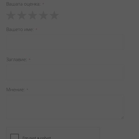
Вашата оценка
1
2
3
4
5
star
stars
stars
stars
stars
Вашето име
Заглавиe
Мнение