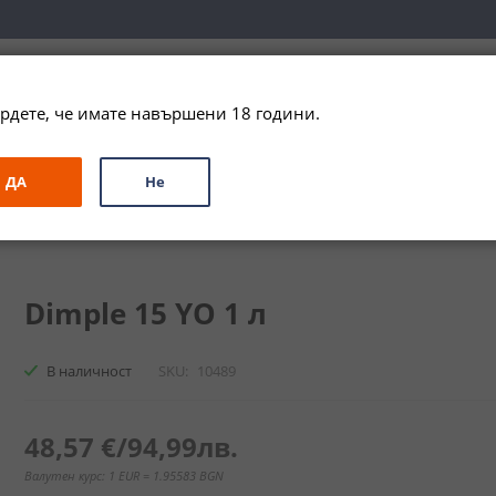
вка за цялата страна при поръчки на алкохол над 
79,99 € / 156
рдете, че имате навършени 18 години.
ЗА ПОДАРЪК
ПРОМО
СПЕЦИАЛНИ ПРЕДЛОЖЕНИЯ
МАРКИ
ДА
Не
и
Бленд
Дъмпел 15YO / Dimple 15YO
Dimple 15 YO 1 л
В наличност
SKU
10489
48,57 €
/
94,99лв.
Валутен курс: 1 EUR = 1.95583 BGN