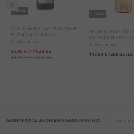
0.750 л.
0.750 л.
Моет Шандон Брут Розе / Moet
Перие-Жуе Бел Епок 
& Chandon Brut Rose
Perrier-Jouet Belle E
В наличност
В наличност
Специална
56,95 €
/
111,38 лв.
147,94 €
/
289,35 лв.
цена
63,40 €
/
124,00 лв.
АБОНИРАЙ СЕ ЗА ОНЛАЙН БЮЛЕТИНА НИ: