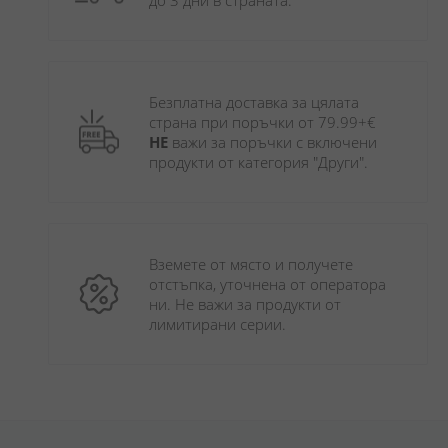
до 3 дни в страната.
Безплатна доставка за цялата 
страна при поръчки от 79.99+€ 
НЕ
 важи за поръчки с включени 
продукти от категория "Други". 
Вземете от място и получете 
отстъпка, уточнена от оператора 
ни. Не важи за продукти от 
лимитирани серии.