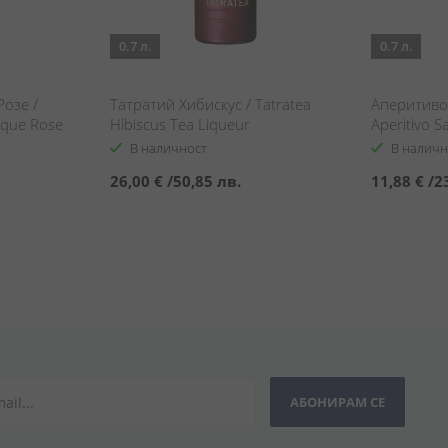
0.7 л.
0.7 л.
Розе /
Татратий Хибискус / Tatratea
Аперитиво 
poque Rose
Hibiscus Tea Liqueur
Aperitivo S
В наличност
В наличн
26,00 €
/
50,85 лв.
11,88 €
/
2
АБОНИРАМ СЕ