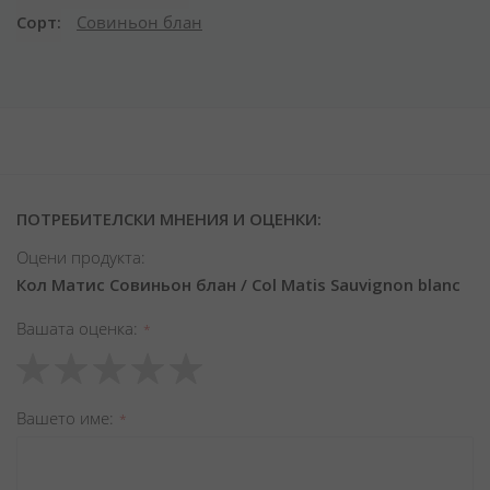
Сорт
Совиньон блан
ПОТРЕБИТЕЛСКИ МНЕНИЯ И ОЦЕНКИ:
Оцени продукта:
Кол Матис Совиньон блан / Col Matis Sauvignon blanc
Вашата оценка
1
2
3
4
5
star
stars
stars
stars
stars
Вашето име