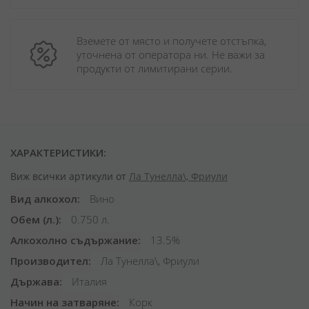
Вземете от място и получете отстъпка, 
уточнена от оператора ни. Не важи за 
продукти от лимитирани серии.
ХАРАКТЕРИСТИКИ:
Виж всички артикули от
Ла Тунелла\, Фриули
Вид алкохол
Вино
Обем (л.)
0.750 л.
Алкохолно съдържание
13.5%
Производител
Ла Тунелла\, Фриули
Държава
Италия
Начин на затваряне
Корк