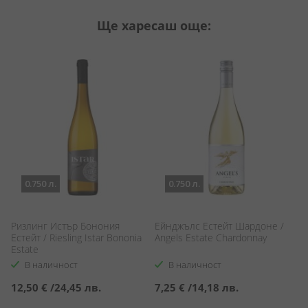
Ще харесаш още:
0.750 л.
0.750 л.
Ризлинг Истър Бонония
Ейнджълс Естейт Шардоне /
Б
Естейт / Riesling Istar Bononia
Angels Estate Chardonnay
Бл
Estate
Sa
В наличност
В наличност
12,50 €
/
24,45 лв.
7,25 €
/
14,18 лв.
1