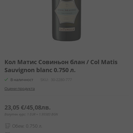
Преминете
към
Кол Матис Совиньон блан / Col Matis
началото
Sauvignon blanc 0.750 л.
на
галерия
В наличност
SKU
30-2280-777
със
Оцени продукта
снимки
23,05 €
/
45,08лв.
Валутен курс: 1 EUR = 1.95583 BGN
Обем: 0.750 л.