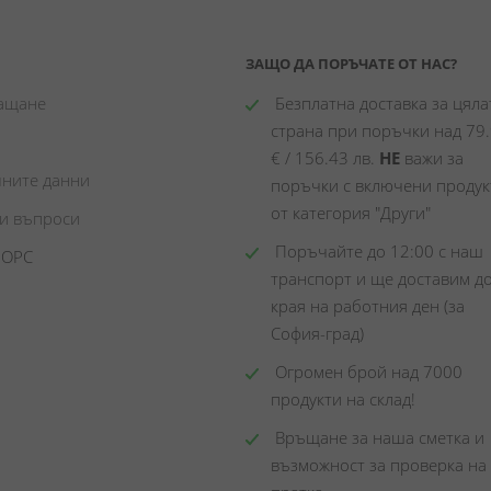
ЗАЩО ДА ПОРЪЧАТЕ ОТ НАС?
лащане
 Безплатна доставка за цялат
страна при поръчки над 79.
€ / 156.43 лв. 
НЕ
 важи за 
чните данни
поръчки с включени продукт
от категория "Други"
ни въпроси
 Поръчайте до 12:00 с наш 
 ОРС
транспорт и ще доставим до
края на работния ден (за 
София-град)
 Огромен брой над 7000 
продукти на склад! 
 Връщане за наша сметка и 
възможност за проверка на 