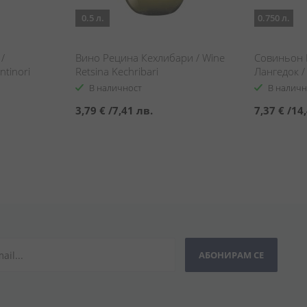
0.5 л.
0.750 л.
/
Вино Рецина Кехлибари / Wine
Совиньон 
ntinori
Retsina Kechribari
Лангедок /
Du Pays La
В наличност
В наличн
d'Hérault
3,79 €
/
7,41 лв.
7,37 €
/
14,
АБОНИРАМ СЕ