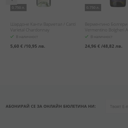
0.750 л.
0.750 л.
Шардоне Канти Вариетал / Canti
Верментино Болгери 
Varietal Chardonnay
Vermentino Bolgheri A
В наличност
В наличност
5,60 €
/
10,95 лв.
24,96 €
/
48,82 лв.
АБОНИРАЙ СЕ ЗА ОНЛАЙН БЮЛЕТИНА НИ: