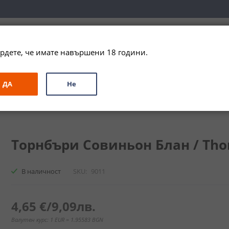
вка за цялата страна при поръчки на алкохол над 
79,99 € / 156
рдете, че имате навършени 18 години.
ЗА ПОДАРЪК
ПРОМО
СПЕЦИАЛНИ ПРЕДЛОЖЕНИЯ
МАРКИ
ДА
Не
ьон Блан / Thornbury Sauvignon Blanc
Торнбъри Совиньон Блан / Thorn
В наличност
SKU
9011
4,65 €
/
9,09лв.
Валутен курс: 1 EUR = 1.95583 BGN