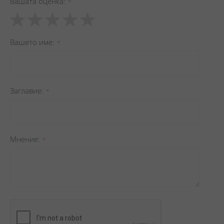
Вашата оценка
1
2
3
4
5
star
stars
stars
stars
stars
Вашето име
Заглавиe
Мнение