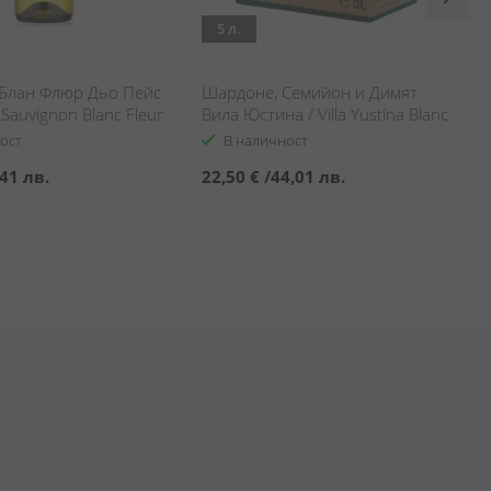
5 л.
Блан Флюр Дьо Пейс
Шардоне, Семийон и Димят
 Sauvignon Blanc Fleur
Вила Юстина / Villa Yustina Blanc
nguedoc Pays
ост
В наличност
41 лв.
22,50 €
/
44,01 лв.