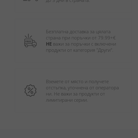
до 3 дни в страната.
Безплатна доставка за цялата 
страна при поръчки от 79.99+€ 
НЕ
 важи за поръчки с включени 
продукти от категория "Други". 
Вземете от място и получете 
отстъпка, уточнена от оператора 
ни. Не важи за продукти от 
лимитирани серии.