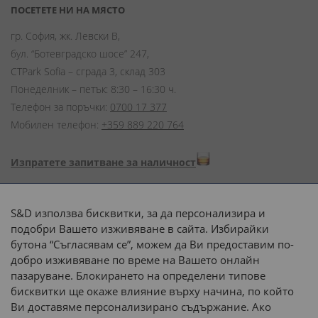
ПОСЕТЕТЕ НИ НА МЯСТО
гр. София, жк. Левски В,
бул. “Ботевградско шосе” 247,
CTPark Sofia – сграда 3, склад 303
Понеделник – петък: 8:30 – 16:30 ч.
Телефон за поръчки:
0700 17 377
Мобилен телефон:
+359 889 220 764
Изпратете запитване за наличност
Начини на плащане:
S&D използва бисквитки, за да персонализира и
подобри Вашето изживяване в сайта. Избирайки
бутона “Съгласявам се”, можем да Ви предоставим по-
добро изживяване по време на Вашето онлайн
пазаруване. Блокирането на определени типове
Доставка до адрес с:
бисквитки ще окаже влияние върху начина, по който
Ви доставяме персонализирано съдържание. Ако
 или 
наш транспорт