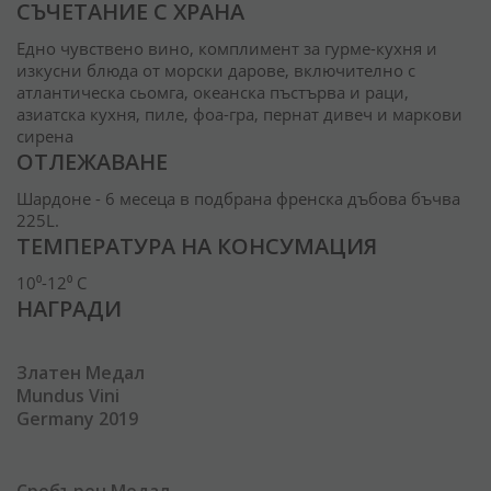
СЪЧЕТАНИЕ С ХРАНА
Едно чувствено вино, комплимент за гурме-кухня и
изкусни блюда от морски дарове, включително с
атлантическа сьомга, океанска пъстърва и раци,
азиатска кухня, пиле, фоа-гра, пернат дивеч и маркови
сирена
ОТЛЕЖАВАНЕ
Шардоне - 6 месеца в подбрана френска дъбова бъчва
225L.
ТЕМПЕРАТУРА НА КОНСУМАЦИЯ
10⁰-12⁰ C
НАГРАДИ
Златен Медал
Mundus Vini
Germany 2019