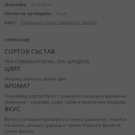
Държава
България
Начин на затваряне
Корк
Сорт
Совиньон блан
Шардоне / Шабли
ОПИСАНИЕ:
СОРТОВ СЪСТАВ
70% СОВИНЬОН БЛАН, 30% ШАРДОНЕ
ЦВЯТ
Искрящ златисто зелен цвят.
АРОМАТ
Пленяващ сортов букет с уханието на дивна ароматна
зеленина – коприва, киви, лайм и екзотични плодове.
ВКУС
Виното се характеризира със свежа дължина с нюанси
на манго, ананас, гуарана и нежен бариков финес и
сочен финал.