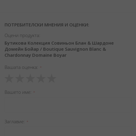
ПОТРЕБИТЕЛСКИ МНЕНИЯ И ОЦЕНКИ:
Оцени продукта:
Бутикова Колекция Совиньон Блан & Шардоне
Домейн Бойар / Boutique Sauvignon Blanc &
Chardonnay Domaine Boyar
Вашата оценка
1
2
3
4
5
star
stars
stars
stars
stars
Вашето име
Заглавиe