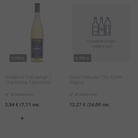
0.750 л.
0.750 л.
Шардоне Търговище /
Егоист Магура / The Egoist
А
Chardonnay Targovishte
Magura
C
В наличност
В наличност
3,94 €
/
7,71 лв.
12,27 €
/
24,00 лв.
6