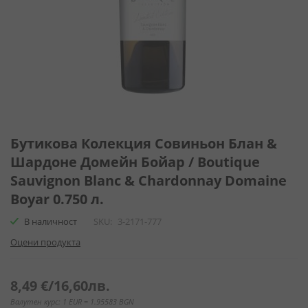
Преминете
към
Бутикова Колекция Совиньон Блан &
началото
Шардоне Домейн Бойар / Boutique
на
Sauvignon Blanc & Chardonnay Domaine
галерия
със
Boyar 0.750 л.
снимки
В наличност
SKU
3-2171-777
Оцени продукта
8,49 €
/
16,60лв.
Валутен курс: 1 EUR = 1.95583 BGN