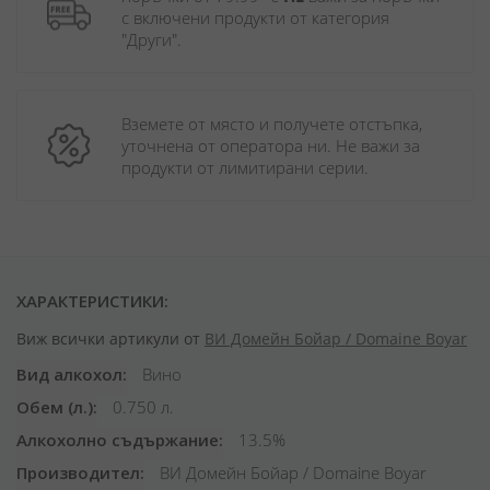
с включени продукти от категория 
"Други". 
Вземете от място и получете отстъпка, 
уточнена от оператора ни. Не важи за 
продукти от лимитирани серии.
ХАРАКТЕРИСТИКИ:
Виж всички артикули от
ВИ Домейн Бойар / Domaine Boyar
Вид алкохол
Вино
Обем (л.)
0.750 л.
Алкохолно съдържание
13.5%
Производител
ВИ Домейн Бойар / Domaine Boyar