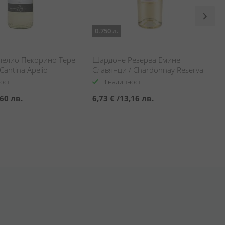
0.750 л.
пелио Пекорино Тере
Шардоне Резерва Емине
Cantina Apelio
Славянци / Chardonnay Reserva
rre di Chieti
Emine Slavyantsi
ост
В наличност
60 лв.
6,73 €
/
13,16 лв.