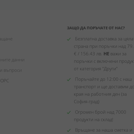
ЗАЩО ДА ПОРЪЧАТЕ ОТ НАС?
лащане
 Безплатна доставка за цялат
страна при поръчки над 79.
€ / 156.43 лв. 
НЕ
 важи за 
чните данни
поръчки с включени продукт
от категория "Други"
ни въпроси
 Поръчайте до 12:00 с наш 
 ОРС
транспорт и ще доставим до
края на работния ден (за 
София-град)
 Огромен брой над 7000 
продукти на склад! 
 Връщане за наша сметка и 