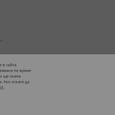
н 
 в сайта.
вяване по време
 или 
наш транспорт
и ще окаже
. Ако искате да
Последвайте ни:
И.