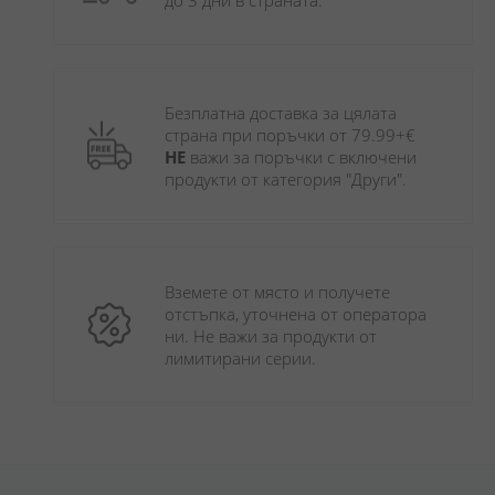
до 3 дни в страната.
Безплатна доставка за цялата 
страна при поръчки от 79.99+€ 
НЕ
 важи за поръчки с включени 
продукти от категория "Други". 
Вземете от място и получете 
отстъпка, уточнена от оператора 
ни. Не важи за продукти от 
лимитирани серии.