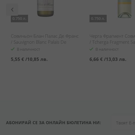
0.750 л.
0.750 л.
Совиньон Блан Палас Де Франс
Черга Фрагмент Сов
/ Sauvignon Blanc Palais De
/ Tcherga Fragment S
France
Blanc
В наличност
В наличност
5,55 €
/
10,85 лв.
6,66 €
/
13,03 лв.
АБОНИРАЙ СЕ ЗА ОНЛАЙН БЮЛЕТИНА НИ: