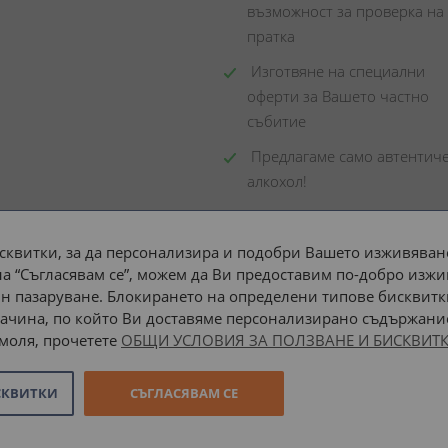
възможност за проверка на 
пратка
 Изготвяне на специални 
оферти за Вашето частно 
събитие
 Предлагаме само автентиче
алкохол!
сквитки, за да персонализира и подобри Вашето изживяване
а “Съгласявам се”, можем да Ви предоставим по-добро изжи
Доставка до адрес с:
н пазаруване. Блокирането на определени типове бисквитк
ачина, по който Ви доставяме персонализирано съдържание
 моля, прочетете
ОБЩИ УСЛОВИЯ ЗА ПОЛЗВАНЕ И БИСКВИТК
СКВИТКИ
СЪГЛАСЯВАМ СЕ
Онлайн магазин от
Stenik