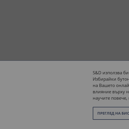
S&D използва би
Избирайки бутон
Начини на плащане:
на Вашето онлай
влияние върху н
научите повече,
ПРЕГЛЕД НА БИ
© 2026 “С и Д Комерсиал” ООД. Всички права запазени.