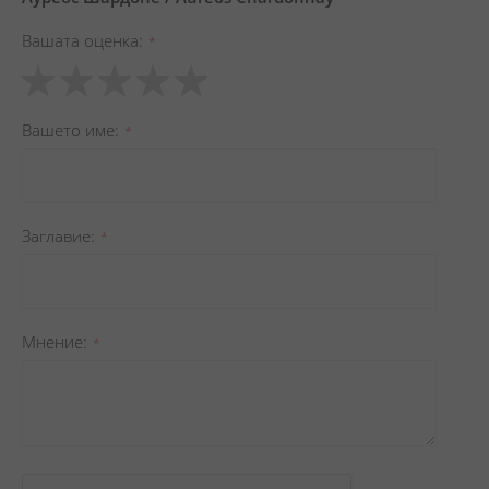
Вашата оценка
1
2
3
4
5
star
stars
stars
stars
stars
Вашето име
Заглавиe
Мнение