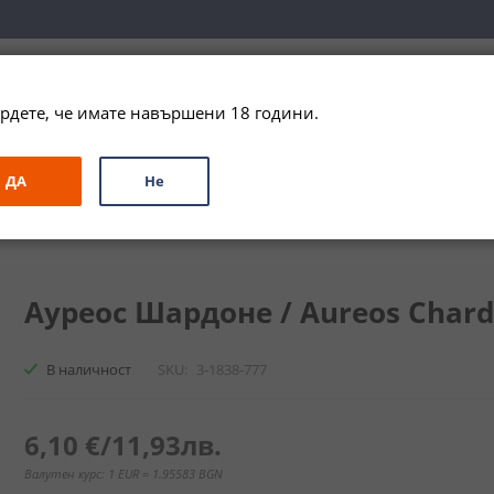
вка за цялата страна при поръчки на алкохол над 
79,99 € / 156
рдете, че имате навършени 18 години.
ЗА ПОДАРЪК
ПРОМО
СПЕЦИАЛНИ ПРЕДЛОЖЕНИЯ
МАРКИ
ДА
Не
е / Aureos Chardonnay
Ауреос Шардоне / Aureos Chard
В наличност
SKU
3-1838-777
6,10 €
/
11,93лв.
Валутен курс: 1 EUR = 1.95583 BGN