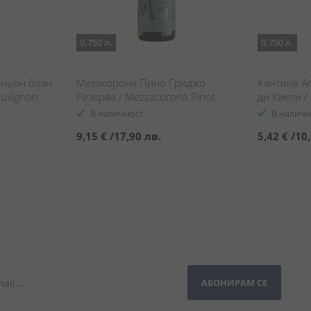
0.750 л.
0.750 л.
иньон блан
Мезакорона Пино Гриджо
Кантина А
auvignon
Резерва / Mezzacorona Pinot
ди Киети / 
Grigio Riserva
Pecorino Te
В наличност
В наличн
9,15 €
/
17,90 лв.
5,42 €
/
10,
АБОНИРАМ СЕ