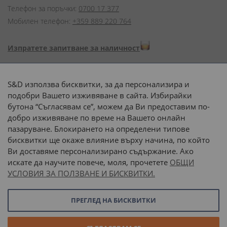
Телефон за поръчки:
0700 17 377
Мобилен телефон:
+359 889 220 764
Изпратете запитване за наличност
Начини на плащане:
S&D използва бисквитки, за да персонализира и
подобри Вашето изживяване в сайта. Избирайки
бутона “Съгласявам се”, можем да Ви предоставим по-
добро изживяване по време на Вашето онлайн
пазаруване. Блокирането на определени типове
Доставка до адрес с:
бисквитки ще окаже влияние върху начина, по който
Ви доставяме персонализирано съдържание. Ако
 или 
наш транспорт
искате да научите повече, моля, прочетете
ОБЩИ
УСЛОВИЯ ЗА ПОЛЗВАНЕ И БИСКВИТКИ.
Последвайте ни:
ПРЕГЛЕД НА БИСКВИТКИ
© 2026 “С и Д Комерсиал” ООД. Всички права запазени.