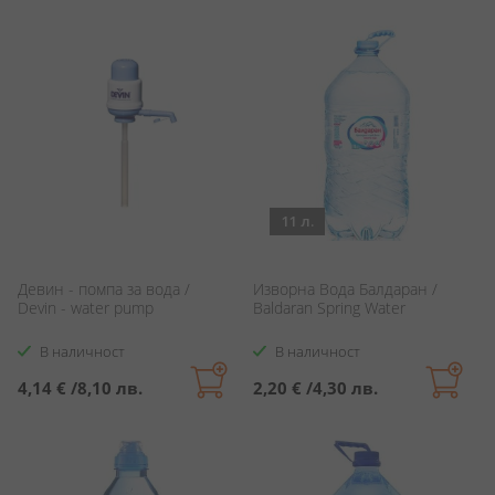
11 л.
Девин - помпа за вода /
Изворна Вода Балдаран /
Devin - water pump
Baldaran Spring Water
В наличност
В наличност
4,14 €
/
8,10 лв.
2,20 €
/
4,30 лв.