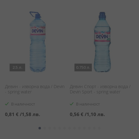
2.5 л.
0.750 л.
Девин - изворна вода / Devin
Девин Спорт - изворна вода /
Де
- spring water
Devin Sport - spring water
- 
В наличност
В наличност
0,81 €
/
1,58 лв.
0,56 €
/
1,10 лв.
1