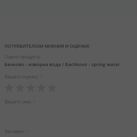
ПОТРЕБИТЕЛСКИ МНЕНИЯ И ОЦЕНКИ:
Оцени продукта:
Бачково - изворна вода / Bachkovo - spring water
Вашата оценка
1
2
3
4
5
star
stars
stars
stars
stars
Вашето име
Заглавиe