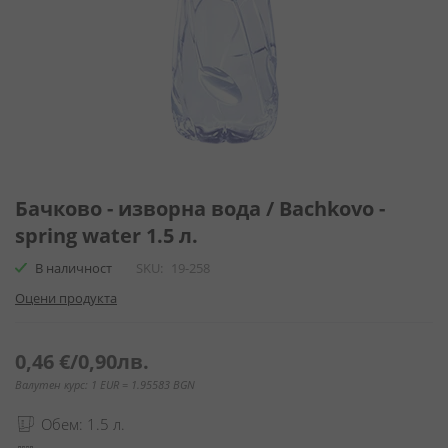
Преминете
към
Бачково - изворна вода / Bachkovo -
началото
spring water 1.5 л.
на
галерия
В наличност
SKU
19-258
със
Оцени продукта
снимки
0,46 €
/
0,90лв.
Валутен курс: 1 EUR = 1.95583 BGN
Обем: 1.5 л.