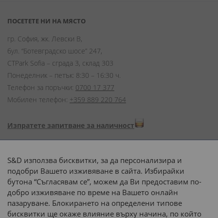
ПОСЕТЕТЕ НИ НА МЯСТО
гр. София, жк. Левски В,
бул. “Ботевградско шосе” 247,
CTPark Sofia – сграда 3, склад 303
Понеделник – петък: 8:30 – 16:30 ч.
Телефон за поръчки:
0700 17 377
Мобилен телефон:
+359 889 220 764
Изпратете запитване за наличност
Начини на плащане:
S&D използва бисквитки, за да персонализира и
подобри Вашето изживяване в сайта. Избирайки
бутона “Съгласявам се”, можем да Ви предоставим по-
добро изживяване по време на Вашето онлайн
пазаруване. Блокирането на определени типове
Доставка до адрес с:
бисквитки ще окаже влияние върху начина, по който