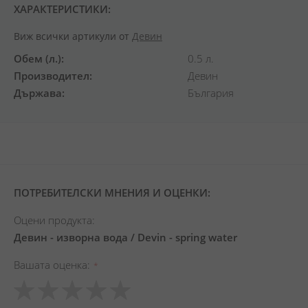
ХАРАКТЕРИСТИКИ:
Виж всички артикули от
Девин
Обем (л.)
0.5 л.
Производител
Девин
Държава
България
ПОТРЕБИТЕЛСКИ МНЕНИЯ И ОЦЕНКИ:
Оцени продукта:
Девин - изворна вода / Devin - spring water
Вашата оценка
1
2
3
4
5