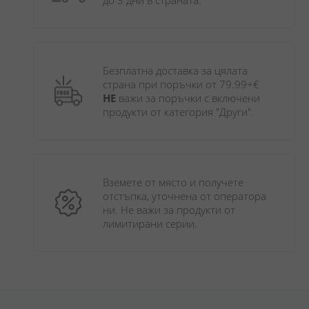
до 3 дни в страната.
Безплатна доставка за цялата 
страна при поръчки от 79.99+€ 
НЕ
 важи за поръчки с включени 
продукти от категория "Други". 
Вземете от място и получете 
отстъпка, уточнена от оператора 
ни. Не важи за продукти от 
лимитирани серии.