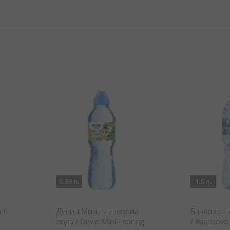
0.33 л.
1.5 л.
 /
Девин Мини - изворна
Бачково - 
вода / Devin Mini - spring
/ Bachkovo 