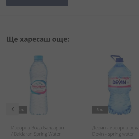
Ще харесаш още:
0.5 л.
5 л.
Изворна Вода Балдаран
Девин - изворна вода
/ Baldaran Spring Water
Devin - spring water