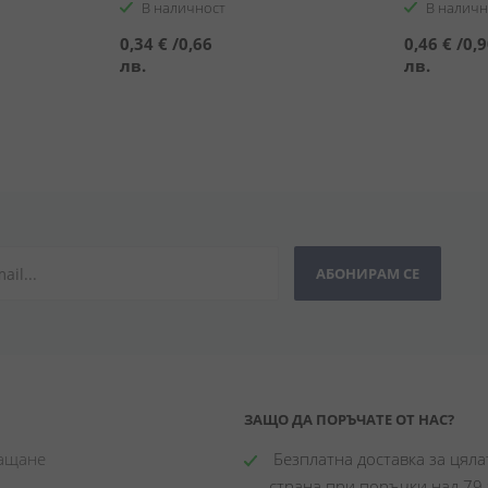
water
В наличност
В наличн
0,34 €
/
0,66
0,46 €
/
0,
лв.
лв.
АБОНИРАМ СЕ
ЗАЩО ДА ПОРЪЧАТЕ ОТ НАС?
лащане
 Безплатна доставка за цялат
страна при поръчки над 79.