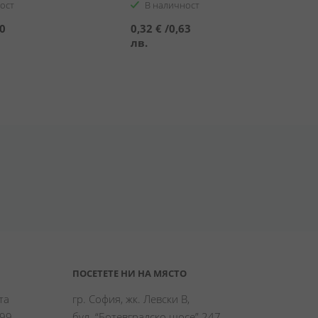
ост
В наличност
90
0,32 €
/
0,63
лв.
ПОСЕТЕТЕ НИ НА МЯСТО
а 
гр. София, жк. Левски В,
99 
бул. “Ботевградско шосе” 247,