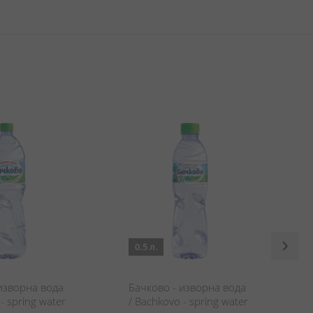
0.5 л.
изворна вода
Бачково - изворна вода
- spring water
/ Bachkovo - spring water