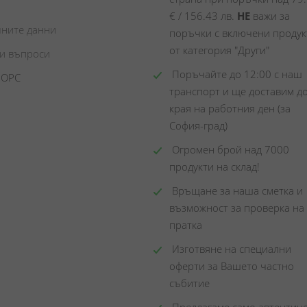
€ / 156.43 лв. 
НЕ
 важи за 
чните данни
поръчки с включени продукт
от категория "Други"
ни въпроси
 Поръчайте до 12:00 с наш 
 ОРС
транспорт и ще доставим до
края на работния ден (за 
София-град)
 Огромен брой над 7000 
продукти на склад! 
 Връщане за наша сметка и 
възможност за проверка на 
пратка
 Изготвяне на специални 
оферти за Вашето частно 
събитие