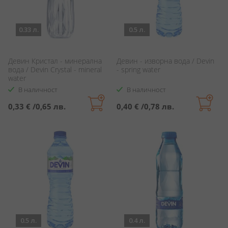
0.33 л.
0.5 л.
Девин Кристал - минерална
Девин - изворна вода / Devin
вода / Devin Crystal - mineral
- spring water
water
В наличност
В наличност
0,33 €
/
0,65 лв.
0,40 €
/
0,78 лв.
0.5 л.
0.4 л.