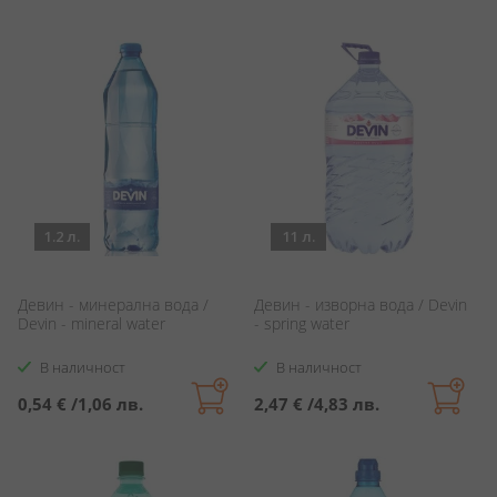
1.2 л.
11 л.
Девин - минерална вода /
Девин - изворна вода / Devin
Devin - mineral water
- spring water
В наличност
В наличност
0,54 €
/
1,06 лв.
2,47 €
/
4,83 лв.