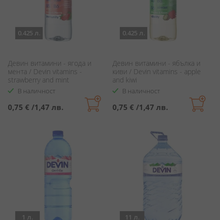
0.425 л.
0.425 л.
Девин витамини - ягода и
Девин витамини - ябълка и
мента / Devin vitamins -
киви / Devin vitamins - apple
strawberry and mint
and kiwi
В наличност
В наличност
0,75 €
/
1,47 лв.
0,75 €
/
1,47 лв.
1 л.
11 л.