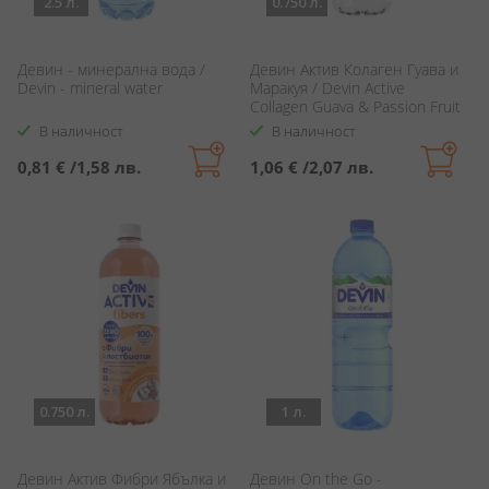
2.5 л.
0.750 л.
Девин - минерална вода /
Девин Актив Колаген Гуава и
Devin - mineral water
Маракуя / Devin Active
Collagen Guava & Passion Fruit
В наличност
В наличност
0,81 €
/
1,58 лв.
1,06 €
/
2,07 лв.
0.750 л.
1 л.
Девин Актив Фибри Ябълка и
Девин On the Go -