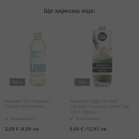
Ще харесаш още:
0.5 л.
1 л.
Витамин Уел Рефреш /
Кокосова Вода Тай Коко
Д
Vitamin Well Refresh
Органик / Coconut Water Thai
ко
Coco Organic
pi
В наличност
В наличност
2,09 €
/
4,09 лв.
6,60 €
/
12,91 лв.
0