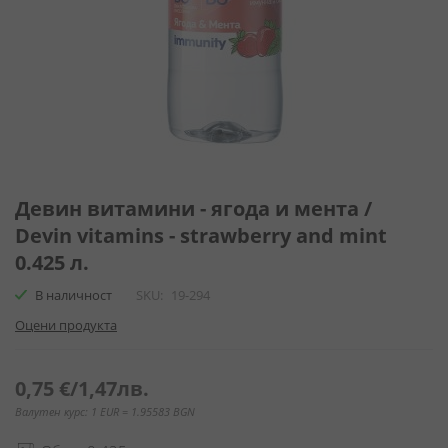
Преминете
към
Девин витамини - ягода и мента /
началото
Devin vitamins - strawberry and mint
на
0.425 л.
галерия
със
В наличност
SKU
19-294
снимки
Оцени продукта
0,75 €
/
1,47лв.
Валутен курс: 1 EUR = 1.95583 BGN