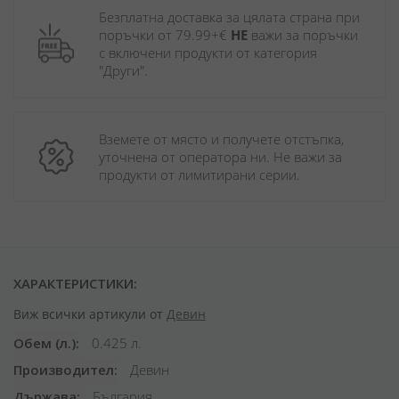
Безплатна доставка за цялата страна при 
поръчки от 79.99+€ 
НЕ
 важи за поръчки 
с включени продукти от категория 
"Други". 
Вземете от място и получете отстъпка, 
уточнена от оператора ни. Не важи за 
продукти от лимитирани серии.
ХАРАКТЕРИСТИКИ:
Виж всички артикули от
Девин
Обем (л.)
0.425 л.
Производител
Девин
Държава
България