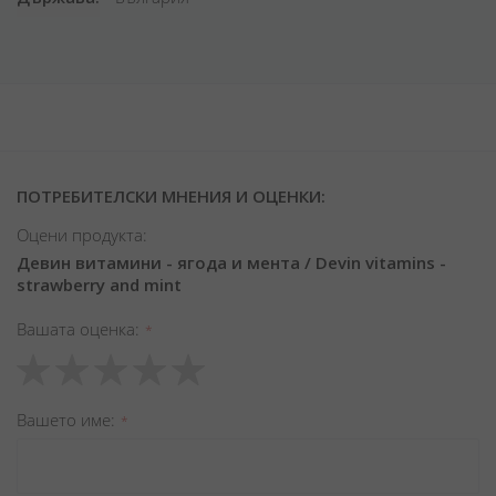
ПОТРЕБИТЕЛСКИ МНЕНИЯ И ОЦЕНКИ:
Оцени продукта:
Девин витамини - ягода и мента / Devin vitamins -
strawberry and mint
Вашата оценка
1
2
3
4
5
star
stars
stars
stars
stars
Вашето име