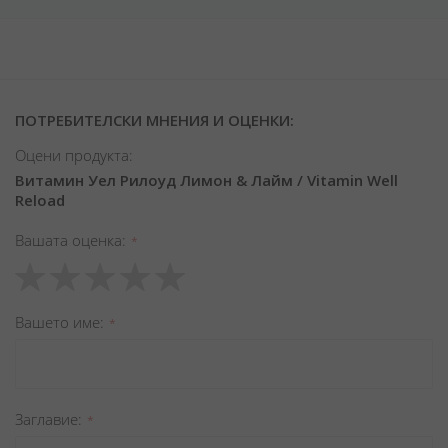
ПОТРЕБИТЕЛСКИ МНЕНИЯ И ОЦЕНКИ:
Оцени продукта:
Витамин Уел Рилоуд Лимон & Лайм / Vitamin Well
Reload
Вашата оценка
1
2
3
4
5
star
stars
stars
stars
stars
Вашето име
Заглавиe