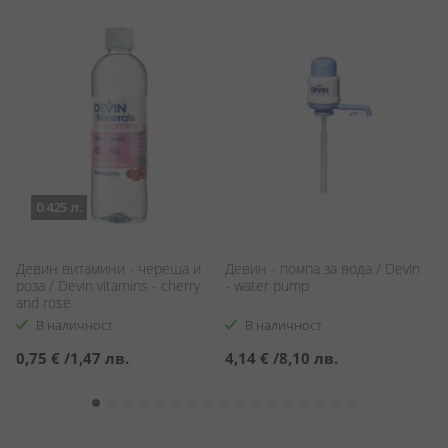
0.425 л.
/
Девин витамини - череша и
Девин - помпа за вода / Devin
Во
роза / Devin vitamins - cherry
- water pump
Vi
and rose
В наличност
В наличност
0,75 €
/
1,47 лв.
4,14 €
/
8,10 лв.
1