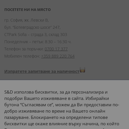
ПОСЕТЕТЕ НИ НА МЯСТО
гр. София, жк. Левски В,
бул. “Ботевградско шосе” 247,
CTPark Sofia – сграда 3, склад 303
Понеделник – петък: 8:30 – 16:30 ч.
Телефон за поръчки:
0700 17 377
Мобилен телефон:
+359 889 220 764
Изпратете запитване за наличност
Начини на плащане:
S&D използва бисквитки, за да персонализира и
подобри Вашето изживяване в сайта. Избирайки
бутона “Съгласявам се”, можем да Ви предоставим по-
добро изживяване по време на Вашето онлайн
пазаруване. Блокирането на определени типове
Доставка до адрес с:
бисквитки ще окаже влияние върху начина, по който