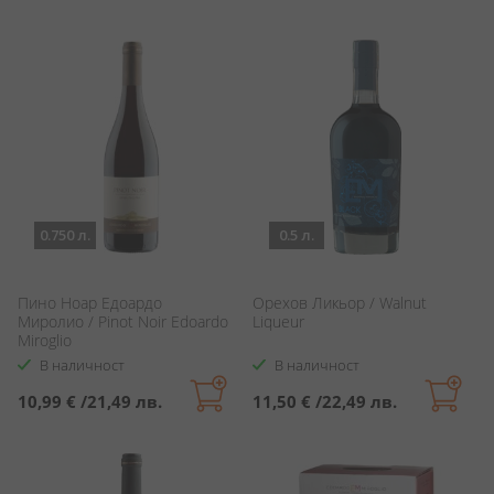
0.750 л.
0.5 л.
Пино Ноар Едоардо
Орехов Ликьор / Walnut
Миролио / Pinot Noir Edoardo
Liqueur
Miroglio
В наличност
В наличност
10,99 €
/
21,49 лв.
11,50 €
/
22,49 лв.