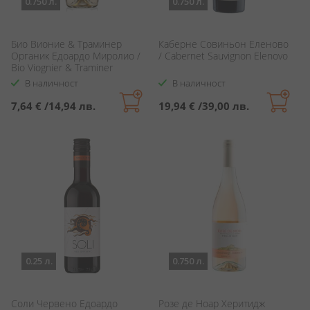
0.750 л.
0.750 л.
Био Вионие & Траминер
Каберне Совиньон Еленово
Органик Едоардо Миролио /
/ Cabernet Sauvignon Elenovo
Bio Viognier & Traminer
Organic
В наличност
В наличност
7,64 €
/
14,94 лв.
19,94 €
/
39,00 лв.
0.25 л.
0.750 л.
Соли Червено Едоардо
Розе де Ноар Херитидж