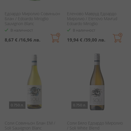
Едоардо Миролио Совиньон
Еленово Мавруд Едоардо
Блан / Edoardo Miroglio
Миролио / Elenovo Mavrud
Sauvignon Blanc
Edoardo Miroglio
В наличност
В наличност
8,67 €
/
16,96 лв.
19,94 €
/
39,00 лв.
0.750 л.
0.750 л.
Соли Совиньон Блан ЕМ /
Соли Бяло Едоардо Миролио
Soli Sauvignon Blanc
/ Soli White Blend