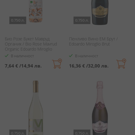
0.750 л.
0.750 л.
Био Розе Букет Мавруд
Пенливо Вино ЕМ Брут /
Органик / Bio Rose Mavrud
Edoardo Miroglio Brut
Organic Edoardo Miroglio
В наличност
В наличност
7,64 €
/
14,94 лв.
16,36 €
/
32,00 лв.
0.750 л.
0.750 л.