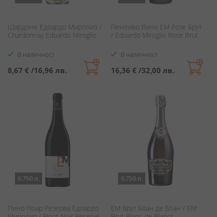
Шардоне Едоардо Миролио /
Пенливо Вино ЕМ Розе Брут
Chardonnay Edoardo Miroglio
/ Edoardo Miroglio Rose Brut
В наличност
В наличност
8,67 €
/
16,96 лв.
16,36 €
/
32,00 лв.
0.750 л.
0.750 л.
Пино Ноар Резерва Едоардо
ЕМ Брут Блан де Блан / EM
Миролио / Pinot Noir Reserve
Brut Blanc de Blancs