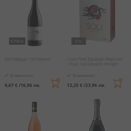
0.750 л.
3 л.
ЕМ Мавруд / EM Mavrud
Соли Розе Едоардо Миролио
/ Rose Soli Edoardo Miroglio
В наличност
В наличност
8,67 €
/
16,96 лв.
12,25 €
/
23,96 лв.