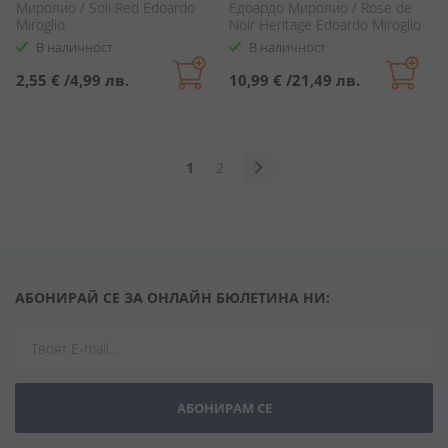
Миролио / Soli Red Edoardo
Едоардо Миролио / Rose de
Miroglio
Noir Heritage Edoardo Miroglio
В наличност
В наличност
2,55 €
/
4,99 лв.
10,99 €
/
21,49 лв.
Страница
В
Страница
1
2
момента
Страница
Продължи
четете
страница
АБОНИРАЙ СЕ ЗА ОНЛАЙН БЮЛЕТИНА НИ:
АБОНИРАМ СЕ