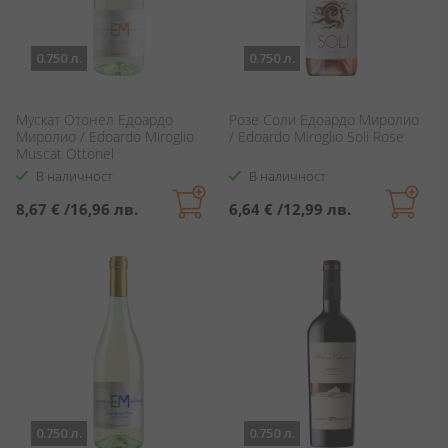
0.750 л.
0.750 л.
Мускат Отонел Едоардо
Розе Соли Едоардо Миролио
Миролио / Edoardo Miroglio
/ Edoardo Miroglio Soli Rose
Muscat Ottonel
В наличност
В наличност
8,67 €
/
16,96 лв.
6,64 €
/
12,99 лв.
0.750 л.
0.750 л.