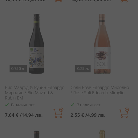
0.750 л.
0.25 л.
Био Мавруд & Рубин Едоардо
Соли Розе Едоардо Миролио
Миролио / Bio Mavrud &
/ Rose Soli Edoardo Miroglio
Rubin EM
В наличност
В наличност
7,64 €
/
14,94 лв.
2,55 €
/
4,99 лв.