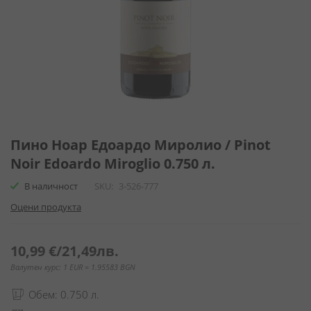
Преминете
към
Пино Ноар Едоардо Миролио / Pinot
началото
Noir Edoardo Miroglio 0.750 л.
на
галерия
В наличност
SKU
3-526-777
със
Оцени продукта
снимки
10,99 €
/
21,49лв.
Валутен курс: 1 EUR = 1.95583 BGN
Обем: 0.750 л.