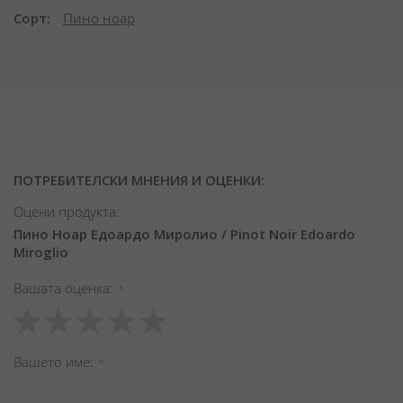
Сорт
Пино ноар
ПОТРЕБИТЕЛСКИ МНЕНИЯ И ОЦЕНКИ:
Оцени продукта:
Пино Ноар Едоардо Миролио / Pinot Noir Edoardo
Miroglio
Вашата оценка
1
2
3
4
5
star
stars
stars
stars
stars
Вашето име