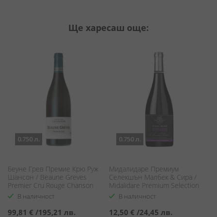
Ще харесаш още:
0.750 л.
0.750 л.
Беуне Грев Премие Крю Руж
Мидалидаре Премиум
К
d
Шансон / Beaune Greves
Селекшън Малбек & Сира /
Т
Premier Cru Rouge Chanson
Midalidare Premium Selection
Sa
Malbec & Syrah
В наличност
В наличност
99,81 €
/
195,21 лв.
12,50 €
/
24,45 лв.
8