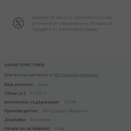
Вземете от място и получете отстъпка, 
уточнена от оператора ни. Не важи за 
продукти от лимитирани серии.
ХАРАКТЕРИСТИКИ:
Виж всички артикули от
ВИ Едоардо Миролио
Вид алкохол
Вино
Обем (л.)
0.750 л.
Алкохолно съдържание
13.0%
Производител
ВИ Едоардо Миролио
Държава
България
Начин на затваряне
Корк