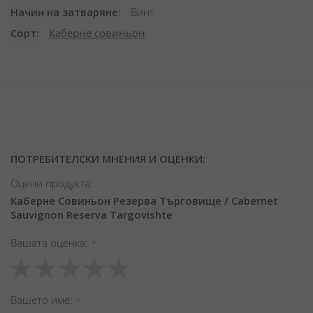
Начин на затваряне
Винт
Сорт
Каберне совиньон
ПОТРЕБИТЕЛСКИ МНЕНИЯ И ОЦЕНКИ:
Оцени продукта:
Каберне Совиньон Резерва Търговище / Cabernet
Sauvignon Reserva Targovishte
Вашата оценка
1
2
3
4
5
star
stars
stars
stars
stars
Вашето име