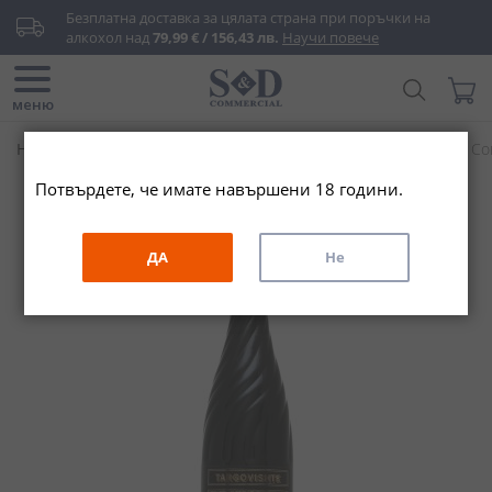
Прескачане
Безплатна доставка за цялата страна при поръчки на 
към
алкохол над 
79,99 € / 156,43 лв.
Научи повече
съдържанието
Търси...
Моята
меню
Начало
Вино & Шампанско
Червено вино
Каберне Сов
Потвърдете, че имате навършени 18 години.
Преминете
към
края
ДА
Не
на
галерията
на
изображенията