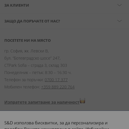
ЗА КЛИЕНТИ
ЗАЩО ДА ПОРЪЧАТЕ ОТ НАС?
ПОСЕТЕТЕ НИ НА МЯСТО
гр. София, жк. Левски В,
бул. “Ботевградско шосе” 247,
CTPark Sofia – сграда 3, склад 303
Понеделник – петък: 8:30 – 16:30 ч.
Телефон за поръчки:
0700 17 377
Мобилен телефон:
+359 889 220 764
Изпратете запитване за наличност
Начини на плащане:
S&D използва бисквитки, за да персонализира и