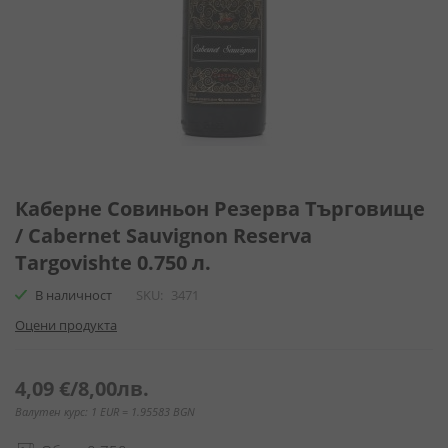
Преминете
към
Каберне Совиньон Резерва Търговище
началото
/ Cabernet Sauvignon Reserva
на
Targovishte 0.750 л.
галерия
със
В наличност
SKU
3471
снимки
Оцени продукта
4,09 €
/
8,00лв.
Валутен курс: 1 EUR = 1.95583 BGN