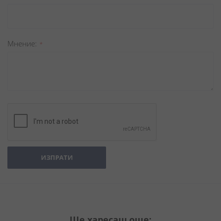
Мнение
ИЗПРАТИ
Ще харесаш още: