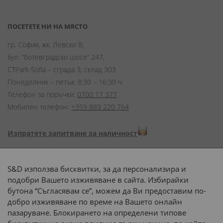
ПОСЕТЕТЕ НИ НА МЯСТО
гр. София, жк. Левски В,
бул. “Ботевградско шосе” 247,
CTPark Sofia – сграда 3, склад 303
Понеделник – петък: 8:30 – 16:30 ч.
Телефон за поръчки:
0700 17 377
Мобилен телефон:
+359 889 220 764
Изпратете запитване за наличност
Начини на плащане:
S&D използва бисквитки, за да персонализира и
подобри Вашето изживяване в сайта. Избирайки
бутона “Съгласявам се”, можем да Ви предоставим по-
добро изживяване по време на Вашето онлайн
пазаруване. Блокирането на определени типове
Доставка до адрес с: