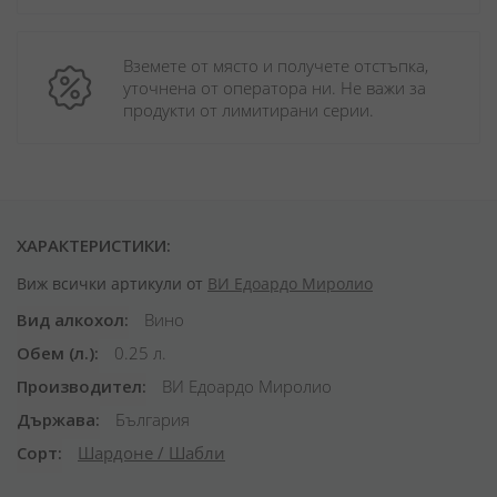
Вземете от място и получете отстъпка, 
уточнена от оператора ни. Не важи за 
продукти от лимитирани серии.
ХАРАКТЕРИСТИКИ:
Виж всички артикули от
ВИ Едоардо Миролио
Вид алкохол
Вино
Обем (л.)
0.25 л.
Производител
ВИ Едоардо Миролио
Държава
България
Сорт
Шардоне / Шабли