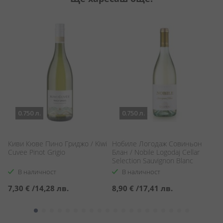
0.750 л.
0.750 л.
i
Киви Кюве Пино Гриджо / Kiwi
Нобиле Логодаж Совиньон
С
Cuvee Pinot Grigio
Блан / Nobile Logodaj Cellar
Кр
Selection Sauvignon Blanc
L
Bl
В наличност
В наличност
7,30 €
/
14,28 лв.
8,90 €
/
17,41 лв.
4