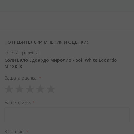
ПОТРЕБИТЕЛСКИ МНЕНИЯ И ОЦЕНКИ:
Оцени продукта:
Соли Бяло Едоардо Миролио / Soli White Edoardo
Miroglio
Вашата оценка
1
2
3
4
5
star
stars
stars
stars
stars
Вашето име
Заглавиe