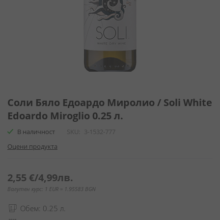
Преминете
към
Соли Бяло Едоардо Миролио / Soli White
началото
Edoardo Miroglio 0.25 л.
на
галерия
В наличност
SKU
3-1532-777
със
Оцени продукта
снимки
2,55 €
/
4,99лв.
Валутен курс: 1 EUR = 1.95583 BGN
Обем: 0.25 л.