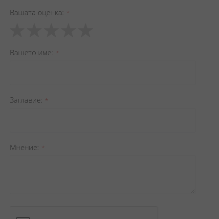
Вашата оценка
1
2
3
4
5
star
stars
stars
stars
stars
Вашето име
Заглавиe
Мнение