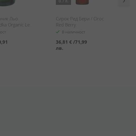
0.7 л.
аник Льо
Сирок Ред Бери / Ciroc
dka Organic Le
Red Berry
ост
В наличност
0,91
36,81 €
/
71,99
лв.