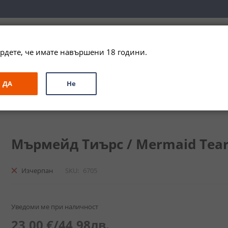
вка за цялата страна при поръчки на алкохол над 
79,99 € / 156
рдете, че имате навършени 18 години.
ЗА ПОДАРЪК
ПРОМО
СПЕЦИАЛНИ ПРЕДЛОЖЕНИЯ
МАРКИ
ДА
Не
д Тиърс / Mermaid Tears
Мърмейд Тиърс / Mermaid Tears
Изчерпан
SKU
6705
Уведоми ме при наличност
23,00 €
/
44,98лв.