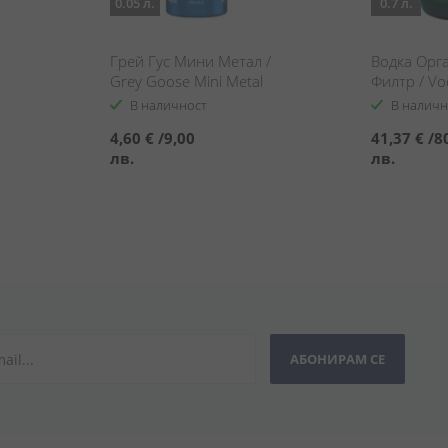
0.05 л.
0.7 л.
Грей Гус Мини Метал /
Водка Орг
Grey Goose Mini Metal
Филтр / Vo
Philtre
В наличност
В наличн
4,60 €
/
9,00
41,37 €
/
8
лв.
лв.
АБОНИРАМ СЕ