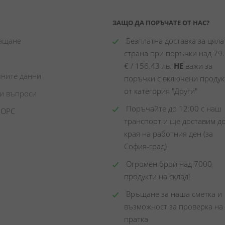
ЗАЩО ДА ПОРЪЧАТЕ ОТ НАС?
лащане
 Безплатна доставка за цялат
страна при поръчки над 79.
€ / 156.43 лв. 
НЕ
 важи за 
чните данни
поръчки с включени продукт
от категория "Други"
ни въпроси
 Поръчайте до 12:00 с наш 
 ОРС
транспорт и ще доставим до
края на работния ден (за 
София-град)
 Огромен брой над 7000 
продукти на склад! 
 Връщане за наша сметка и 
възможност за проверка на 
пратка