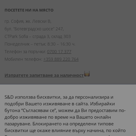
ПОСЕТЕТЕ НИ НА МЯСТО
гр. София, жк. Левски В,
бул. “Ботевградско шосе” 247,
CTPark Sofia – сграда 3, склад 303
Понеделник – петък: 8:30 – 16:30 ч.
Телефон за поръчки:
0700 17 377
Мобилен телефон:
+359 889 220 764
Изпратете запитване за наличност
Начини на плащане:
S&D използва бисквитки, за да персонализира и
подобри Вашето изживяване в сайта. Избирайки
бутона “Съгласявам се”, можем да Ви предоставим по-
добро изживяване по време на Вашето онлайн
пазаруване. Блокирането на определени типове
Доставка до адрес с:
бисквитки ще окаже влияние върху начина, по който