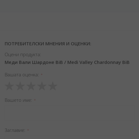
ПОТРЕБИТЕЛСКИ МНЕНИЯ И ОЦЕНКИ:
Оцени продукта:
Меди Вали Шардоне BiB / Medi Valley Chardonnay BiB
Вашата оценка
1
2
3
4
5
star
stars
stars
stars
stars
Вашето име
Заглавиe