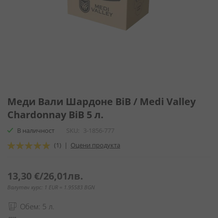
Преминете
към
Меди Вали Шардоне BiB / Medi Valley
началото
Chardonnay BiB 5 л.
на
галерия
В наличност
SKU
3-1856-777
със
Оценка:
(1)
|
Оцени продукта
снимки
100
100
% of
13,30 €
/
26,01лв.
Валутен курс: 1 EUR = 1.95583 BGN
Обем: 5 л.