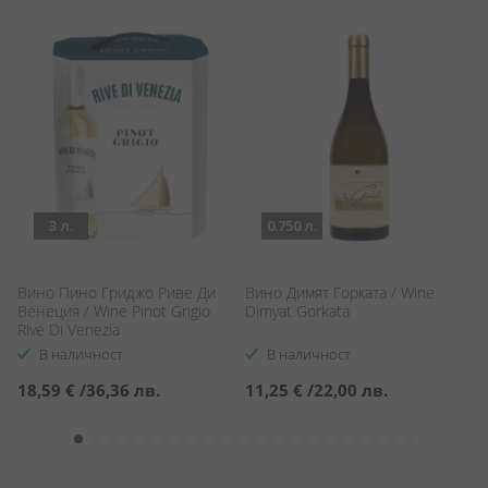
3 л.
0.750 л.
Вино Пино Гриджо Риве Ди
Вино Димят Горката / Wine
Л
Венеция / Wine Pinot Grigio
Dimyat Gorkata
Ша
Rive Di Venezia
Pe
В наличност
В наличност
18,59 €
/
36,36 лв.
11,25 €
/
22,00 лв.
1