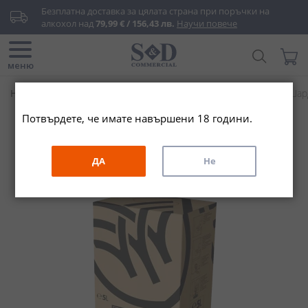
Прескачане
Безплатна доставка за цялата страна при поръчки на 
към
алкохол над 
79,99 € / 156,43 лв.
Научи повече
съдържанието
Търси...
Моята
меню
Начало
Вино & Шампанско
Бяло вино
Меди Вали Шардо
Потвърдете, че имате навършени 18 години.
Преминете
към
края
ДА
Не
на
галерията
на
изображенията