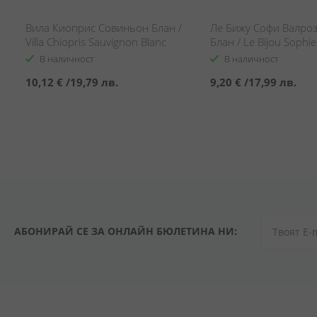
Вила Киоприс Совиньон Блан /
Ле Бижу Софи Валро
Villa Chiopris Sauvignon Blanc
Блан / Le Bijou Sophie
Friuli Grave DOC
Sauvignon Blanc
В наличност
В наличност
10,12 €
/
19,79 лв.
9,20 €
/
17,99 лв.
АБОНИРАЙ СЕ ЗА ОНЛАЙН БЮЛЕТИНА НИ: