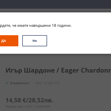
вка за цялата страна при поръчки на алкохол над 
79,99 € / 156
рдете, че имате навършени 18 години.
ЗА ПОДАРЪК
ПРОМО
СПЕЦИАЛНИ ПРЕДЛОЖЕНИЯ
МАРКИ
ДА
Не
/ Eager Chardonnay
Игър Шардоне / Eager Chardonna
В наличност
SKU
3-1927-777
14,58 €
/
28,52лв.
Валутен курс: 1 EUR = 1.95583 BGN