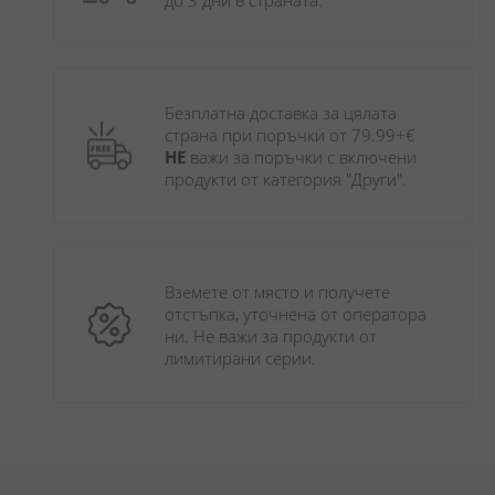
до 3 дни в страната.
Безплатна доставка за цялата 
страна при поръчки от 79.99+€ 
НЕ
 важи за поръчки с включени 
продукти от категория "Други". 
Вземете от място и получете 
отстъпка, уточнена от оператора 
ни. Не важи за продукти от 
лимитирани серии.