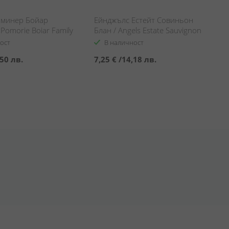
минер Бойар
Ейнджълс Естейт Совиньон
Pomorie Boiar Family
Блан / Angels Estate Sauvignon
Gewurztraminer
Blanc
ост
В наличност
50 лв.
7,25 €
/
14,18 лв.