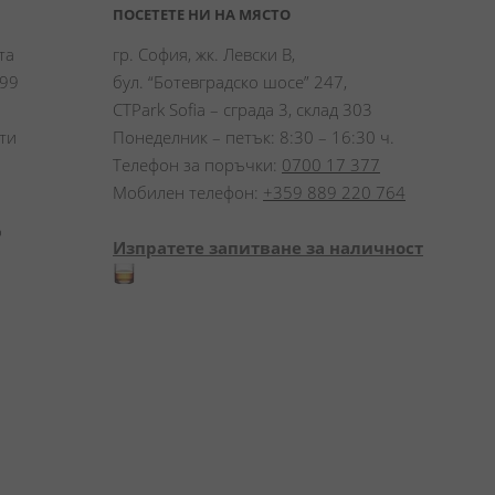
ПОСЕТЕТЕ НИ НА МЯСТО
а 
гр. София, жк. Левски В,
99 
бул. “Ботевградско шосе” 247,
CTPark Sofia – сграда 3, склад 303
и 
Понеделник – петък: 8:30 – 16:30 ч.
Телефон за поръчки:
0700 17 377
Мобилен телефон:
+359 889 220 764
 
Изпратете запитване за наличност