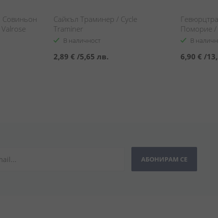
з Совиньон
Сайкъл Траминер / Cycle
Гевюрцтра
 Valrose
Traminer
Поморие / 
Tradition 
В наличност
В наличн
2,89 €
/
5,65 лв.
6,90 €
/
13,
АБОНИРАМ СЕ