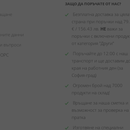
ЗАЩО ДА ПОРЪЧАТЕ ОТ НАС?
лащане
 Безплатна доставка за цялат
страна при поръчки над 79.
€ / 156.43 лв. 
НЕ
 важи за 
чните данни
поръчки с включени продукт
от категория "Други"
ни въпроси
 Поръчайте до 12:00 с наш 
 ОРС
транспорт и ще доставим до
края на работния ден (за 
София-град)
 Огромен брой над 7000 
продукти на склад! 
 Връщане за наша сметка и 
възможност за проверка на 
пратка
 Изготвяне на специални 