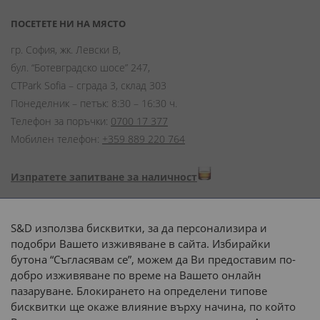
ПОСЕТЕТЕ НИ НА МЯСТО
гр. София, жк. Левски В,
бул. “Ботевградско шосе” 247,
CTPark Sofia – сграда 3, склад 303
Понеделник – петък: 8:30 – 16:30 ч.
Телефон за поръчки:
0700 17 377
Мобилен телефон:
+359 889 220 764
Изпратете запитване за наличност
Начини на плащане:
S&D използва бисквитки, за да персонализира и
подобри Вашето изживяване в сайта. Избирайки
бутона “Съгласявам се”, можем да Ви предоставим по-
добро изживяване по време на Вашето онлайн
пазаруване. Блокирането на определени типове
Доставка до адрес с:
бисквитки ще окаже влияние върху начина, по който