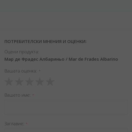
ПОТРЕБИТЕЛСКИ МНЕНИЯ И ОЦЕНКИ:
Оцени продукта:
Мар де Фрадес Албариньо / Mar de Frades Albarino
Вашата оценка
1
2
3
4
5
star
stars
stars
stars
stars
Вашето име
Заглавиe