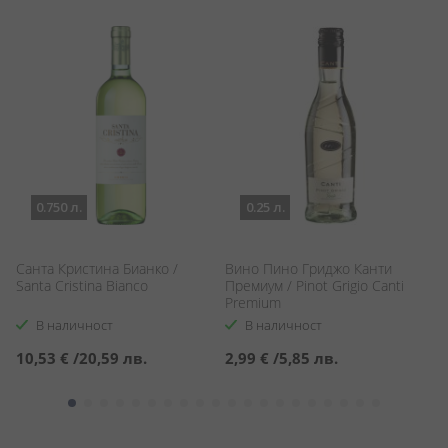
0.750 л.
0.25 л.
Санта Кристина Бианко /
Вино Пино Гриджо Канти
Х
ж
Santa Cristina Bianco
Премиум / Pinot Grigio Canti
С
Premium
Ch
В наличност
В наличност
10,53 €
/
20,59 лв.
2,99 €
/
5,85 лв.
2