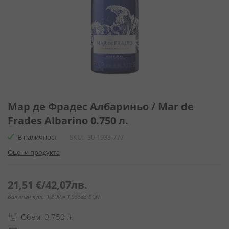
Преминете
към
Мар де Фрадес Албариньо / Mar de
началото
Frades Albarino 0.750 л.
на
галерия
В наличност
SKU
30-1933-777
със
Оцени продукта
снимки
21,51 €
/
42,07лв.
Валутен курс: 1 EUR = 1.95583 BGN
Обем: 0.750 л.