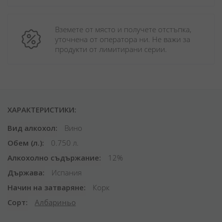
Вземете от място и получете отстъпка, 
уточнена от оператора ни. Не важи за 
продукти от лимитирани серии.
ХАРАКТЕРИСТИКИ:
Вид алкохол
Вино
Обем (л.)
0.750 л.
Алкохолно съдържание
12%
Държава
Испания
Начин на затваряне
Корк
Сорт
Албариньо