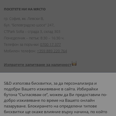
ПОСЕТЕТЕ НИ НА МЯСТО
гр. София, жк. Левски В,
бул. “Ботевградско шосе” 247,
CTPark Sofia – сграда 3, склад 303
Понеделник – петък: 8:30 – 16:30 ч.
Телефон за поръчки:
0700 17 377
Мобилен телефон:
+359 889 220 764
Изпратете запитване за наличност
Начини на плащане:
S&D използва бисквитки, за да персонализира и
подобри Вашето изживяване в сайта. Избирайки
бутона “Съгласявам се”, можем да Ви предоставим по-
добро изживяване по време на Вашето онлайн
пазаруване. Блокирането на определени типове
Доставка до адрес с:
бисквитки ще окаже влияние върху начина, по който