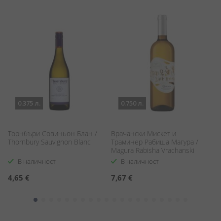
0.375 л.
0.750 л.
н
Торнбъри Совиньон Блан /
Врачански Мискет и
Е
Thornbury Sauvignon Blanc
Траминер Рабиша Магура /
An
Magura Rabisha Vrachanski
Misket & Traminer
В наличност
В наличност
4,65 €
7,67 €
7