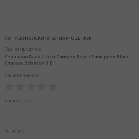
ПОТРЕБИТЕЛСКИ МНЕНИЯ И ОЦЕНКИ:
Оцени продукта:
Совиньон Блан Шато Свищов Бокс / Sauvignon Blanc
Chateau Svishtov BiB
Вашата оценка
1
2
3
4
5
star
stars
stars
stars
stars
Вашето име
Заглавиe