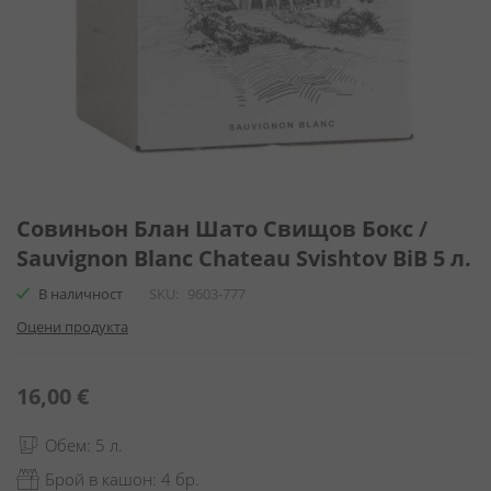
Преминете
към
Совиньон Блан Шато Свищов Бокс /
началото
Sauvignon Blanc Chateau Svishtov BiB 5 л.
на
галерия
В наличност
SKU
9603-777
със
Оцени продукта
снимки
16,00 €
Обем: 5 л.
Брой в кашон: 4 бр.