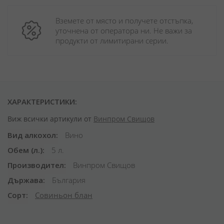
Вземете от място и получете отстъпка, 
уточнена от оператора ни. Не важи за 
продукти от лимитирани серии.
ХАРАКТЕРИСТИКИ:
Виж всички артикули от
Винпром Свищов
Вид алкохол
Вино
Обем (л.)
5 л.
Производител
Винпром Свищов
Държава
България
Сорт
Совиньон блан