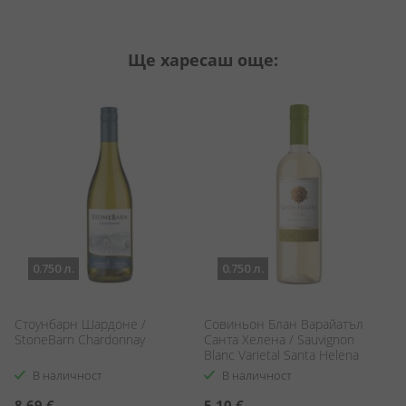
Ще харесаш още:
0.750 л.
0.750 л.
Стоунбарн Шардоне /
Совиньон Блан Варайатъл
Б
StoneBarn Chardonnay
Санта Хелена / Sauvignon
Ла
Blanc Varietal Santa Helena
B
Vi
В наличност
В наличност
8,69 €
5,10 €
2