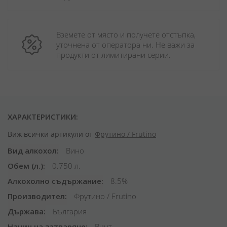
Вземете от място и получете отстъпка, 
уточнена от оператора ни. Не важи за 
продукти от лимитирани серии.
ХАРАКТЕРИСТИКИ:
Виж всички артикули от
Фрутино / Frutino
Вид алкохол
Вино
Обем (л.)
0.750 л.
Алкохолно съдържание
8.5%
Производител
Фрутино / Frutino
Държава
България
Начин на затваряне
Винт