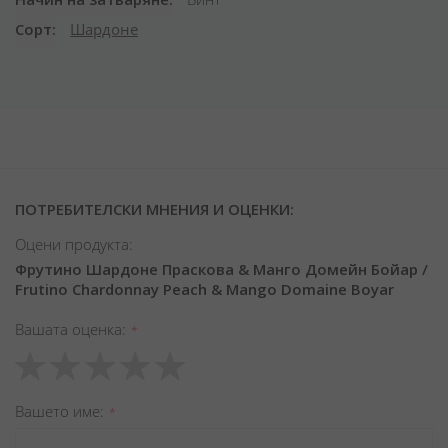
Сорт
Шардоне
ПОТРЕБИТЕЛСКИ МНЕНИЯ И ОЦЕНКИ:
Оцени продукта:
Фрутино Шардоне Праскова & Манго Домейн Бойар /
Frutino Chardonnay Peach & Mango Domaine Boyar
Вашата оценка
1
2
3
4
5
star
stars
stars
stars
stars
Вашето име