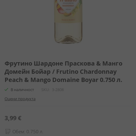
Преминете
към
Фрутино Шардоне Праскова & Манго
началото
Домейн Бойар / Frutino Chardonnay
на
Peach & Mango Domaine Boyar 0.750 л.
галерия
със
В наличност
SKU
3-2808
снимки
Оцени продукта
3,99 €
Обем: 0.750 л.