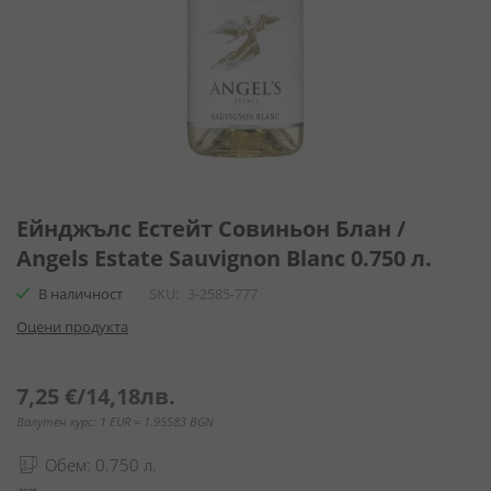
Преминете
към
Ейнджълс Естейт Совиньон Блан /
началото
Angels Estate Sauvignon Blanc 0.750 л.
на
галерия
В наличност
SKU
3-2585-777
със
Оцени продукта
снимки
7,25 €
/
14,18лв.
Валутен курс: 1 EUR = 1.95583 BGN
Обем: 0.750 л.