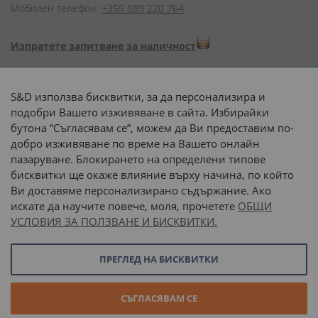
Мобилен телефон:
+359 889 220 764
Изпратете запитване за наличност
Начини на плащане:
S&D използва бисквитки, за да персонализира и
подобри Вашето изживяване в сайта. Избирайки
бутона “Съгласявам се”, можем да Ви предоставим по-
добро изживяване по време на Вашето онлайн
пазаруване. Блокирането на определени типове
Доставка до адрес с:
бисквитки ще окаже влияние върху начина, по който
Ви доставяме персонализирано съдържание. Ако
 или 
наш транспорт
искате да научите повече, моля, прочетете
ОБЩИ
УСЛОВИЯ ЗА ПОЛЗВАНЕ И БИСКВИТКИ.
Последвайте ни:
ПРЕГЛЕД НА БИСКВИТКИ
© 2026 “С и Д Комерсиал” ООД. Всички права запазени.
СЪГЛАСЯВАМ СЕ
Онлайн магазин от
Stenik