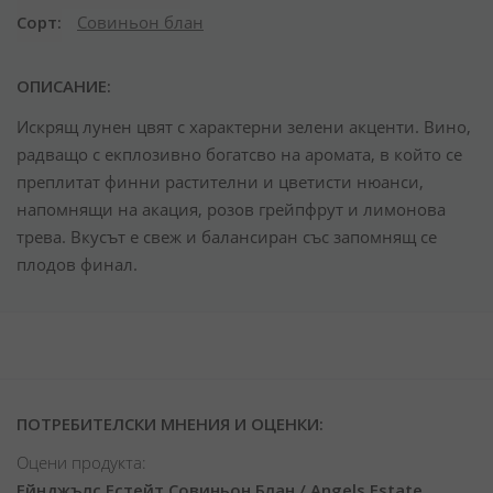
Сорт
Совиньон блан
ОПИСАНИЕ:
Искрящ лунен цвят с характерни зелени акценти. Вино,
радващо с екплозивно богатсво на аромата, в който се
преплитат финни растителни и цветисти нюанси,
напомнящи на акация, розов грейпфрут и лимонова
трева. Вкусът е свеж и балансиран със запомнящ се
плодов финал.
ПОТРЕБИТЕЛСКИ МНЕНИЯ И ОЦЕНКИ:
Оцени продукта:
Ейнджълс Естейт Совиньон Блан / Angels Estate