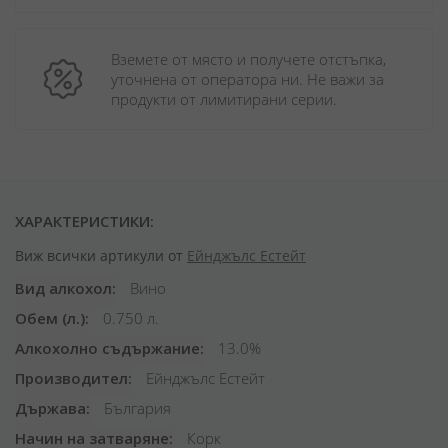
Вземете от място и получете отстъпка, 
уточнена от оператора ни. Не важи за 
продукти от лимитирани серии.
ХАРАКТЕРИСТИКИ:
Виж всички артикули от
Ейнджълс Естейт
Вид алкохол
Вино
Обем (л.)
0.750 л.
Алкохолно съдържание
13.0%
Производител
Ейнджълс Естейт
Държава
България
Начин на затваряне
Корк