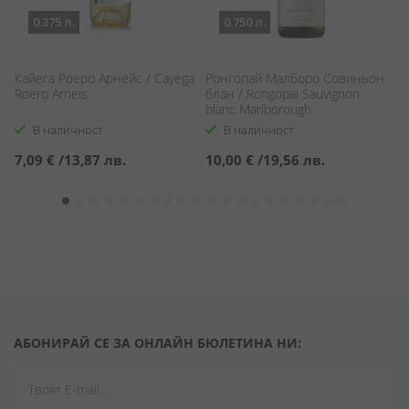
0.375 л.
0.750 л.
Кайега Роеро Арнейс / Cayega
Ронгопай Малборо Совиньон
Л
y
Roero Arneis
блан / Rongopai Sauvignon
Бл
blanc Marlborough
Sa
В наличност
В наличност
7,09 €
/
13,87 лв.
10,00 €
/
19,56 лв.
8
АБОНИРАЙ СЕ ЗА ОНЛАЙН БЮЛЕТИНА НИ: