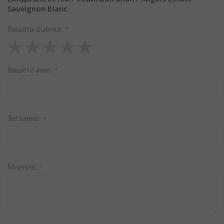
Sauvignon Blanc
Вашата оценка
1
2
3
4
5
star
stars
stars
stars
stars
Вашето име
Заглавиe
Мнение