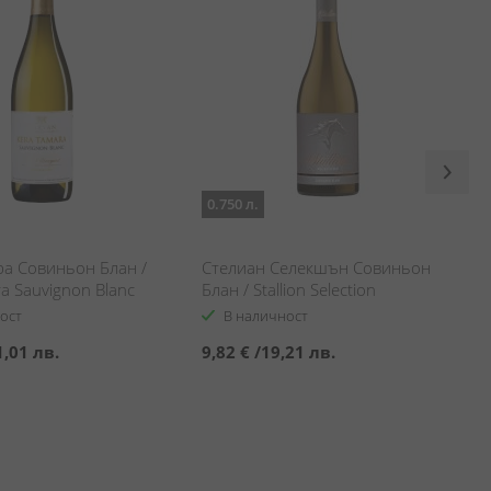
0.750 л.
ра Совиньон Блан /
Стелиан Селекшън Совиньон
a Sauvignon Blanc
Блан / Stallion Selection
Sauvignon Blanc
ост
В наличност
1,01 лв.
9,82 €
/
19,21 лв.