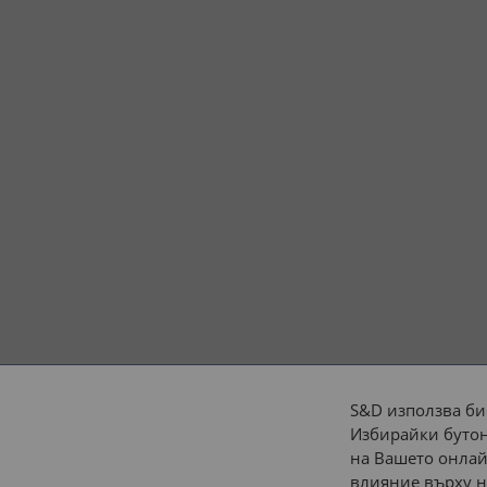
S&D използва би
Избирайки бутон
Начини на плащане:
на Вашето онлай
влияние върху н