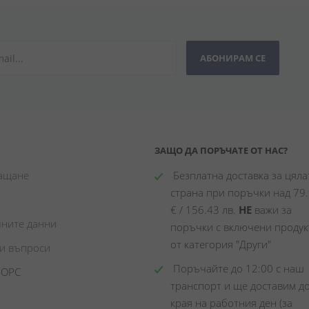
АБОНИРАМ СЕ
ЗАЩО ДА ПОРЪЧАТЕ ОТ НАС?
лащане
 Безплатна доставка за цялат
страна при поръчки над 79.
€ / 156.43 лв. 
НЕ
 важи за 
чните данни
поръчки с включени продукт
от категория "Други"
ни въпроси
 Поръчайте до 12:00 с наш 
 ОРС
транспорт и ще доставим до
края на работния ден (за 