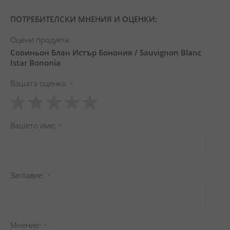
ПОТРЕБИТЕЛСКИ МНЕНИЯ И ОЦЕНКИ:
Оцени продукта:
Совиньон Блан Истър Бонония / Sauvignon Blanc
Istar Bononia
Вашата оценка
1
2
3
4
5
star
stars
stars
stars
stars
Вашето име
Заглавиe
Мнение