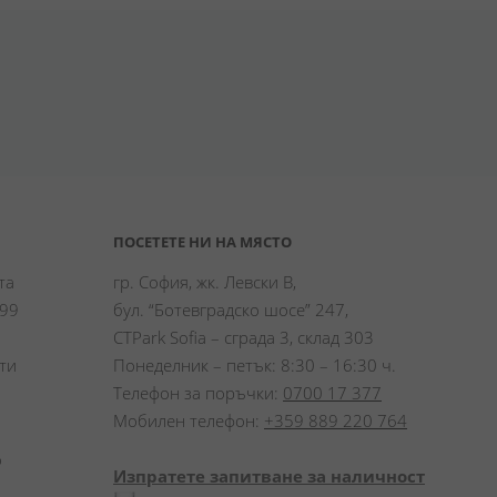
ПОСЕТЕТЕ НИ НА МЯСТО
а 
гр. София, жк. Левски В,
99 
бул. “Ботевградско шосе” 247,
CTPark Sofia – сграда 3, склад 303
и 
Понеделник – петък: 8:30 – 16:30 ч.
Телефон за поръчки:
0700 17 377
Мобилен телефон:
+359 889 220 764
 
Изпратете запитване за наличност