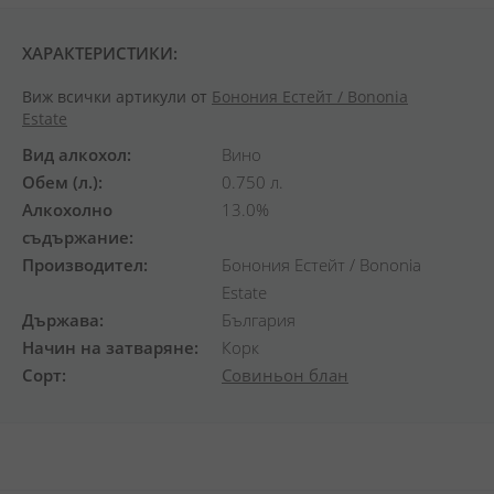
ХАРАКТЕРИСТИКИ:
Виж всички артикули от
Бонония Естейт / Bononia
Estate
Вид алкохол
Вино
Обем (л.)
0.750 л.
Алкохолно
13.0%
съдържание
Производител
Бонония Естейт / Bononia
Estate
Държава
България
Начин на затваряне
Корк
Сорт
Совиньон блан