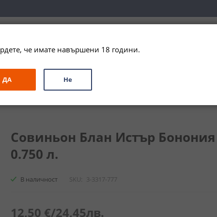
вка за цялата страна при поръчки на алкохол над 
79,99 € / 156
рдете, че имате навършени 18 години.
ЗА ПОДАРЪК
ПРОМО
СПЕЦИАЛНИ ПРЕДЛОЖЕНИЯ
МАРКИ
ДА
Не
Истър Бонония / Sauvignon Blanc Istar Bononia
Совиньон Блан Истър Бонония /
0.750 л.
В наличност
SKU
3-3317-777
12,50 €
/
24,45лв.