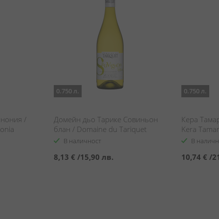
0.750 л.
0.750 л.
нония /
Домейн дьо Тарике Совиньон
Кера Тама
nonia
блан / Domaine du Tariquet
Kera Tamar
Sauvignon blanc
В наличност
В наличн
8,13 €
/
15,90 лв.
10,74 €
/
2