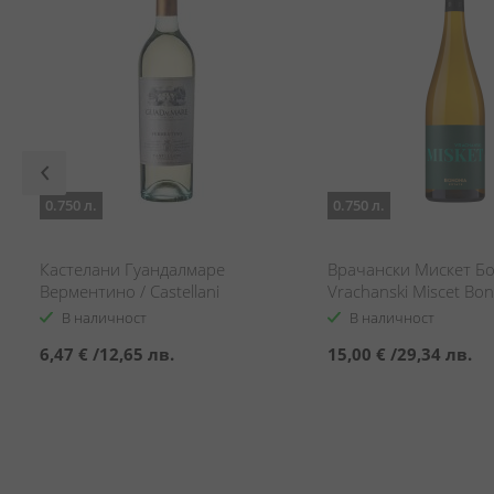
0.750 л.
0.750 л.
Кастелани Гуандалмаре
Врачански Мискет Бо
Верментино / Castellani
Vrachanski Miscet Bo
Guadalmare Vermentino
В наличност
В наличност
6,47 €
/
12,65 лв.
15,00 €
/
29,34 лв.