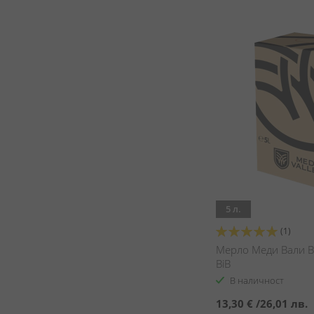
5 л.
Оценка:
(1)
100%
Мерло Меди Вали BiB
BiB
В наличност
13,30 €
/
26,01 лв.