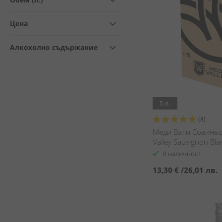
Цена
Алкохолно съдържание
5 л.
Оценка:
(8)
100%
Меди Вали Совиньон
Valley Sauvignon Bla
В наличност
13,30 €
/
26,01 лв.