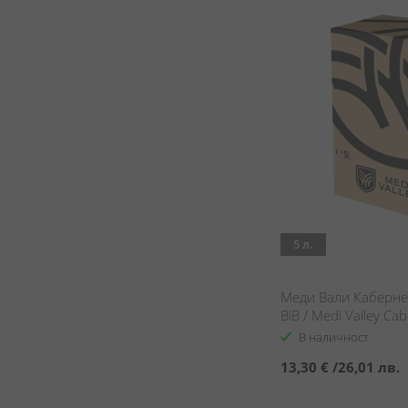
5 л.
Меди Вали Каберне
BiB / Medi Valley Ca
Rubin BiB
В наличност
13,30 €
/
26,01 лв.