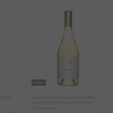
0.750 л.
/ Good
Шардоне Добра Година Меди Вали /
Good Year Chardonnay Medi Valley
В наличност