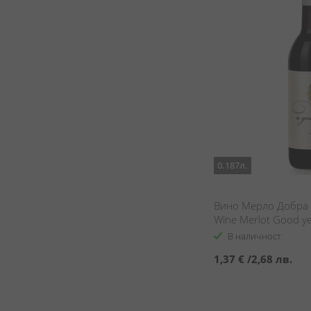
0.187л.
Вино Мерло Добра 
Wine Merlot Good ye
В наличност
1,37 €
/
2,68 лв.