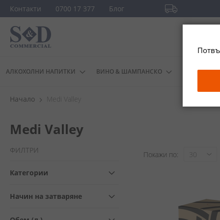
Прескачане
Контакти
0700 17 377
Блог
към
Безплатна доста
съдържанието
повече
Потвъ
АЛКОХОЛНИ НАПИТКИ
ВИНО & ШАМПАНСКО
ДРУГИ
Начало
Medi Valley
Medi Valley
ФИЛТРИ
Покажи по
Категории
Начин на затваряне
Обем (л.)