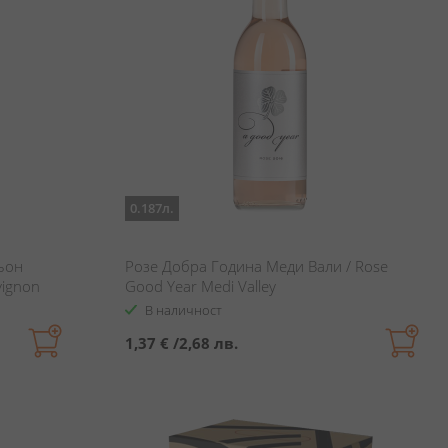
0.187л.
ьон
Розе Добра Година Меди Вали / Rose
vignon
Good Year Medi Valley
В наличност
1,37 €
/
2,68 лв.