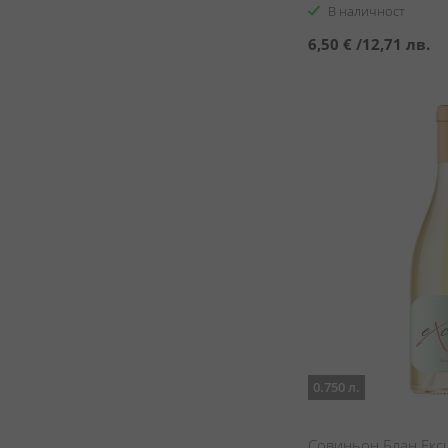
В наличност
6,50 €
/
12,71 лв.
0.750 л.
Совиньон Блан Ексц