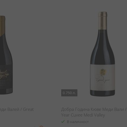
0.750 л.
ди Валей / Great
Добра Година Кюве Меди Вали 
Year Cuvee Medi Valley
В наличност