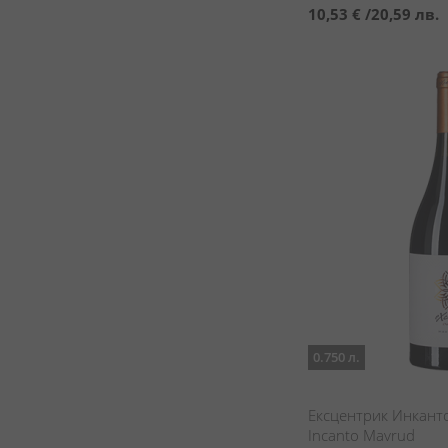
10,53 €
/
20,59 лв.
0.750 л.
Ексцентрик Инканто
Incanto Mavrud