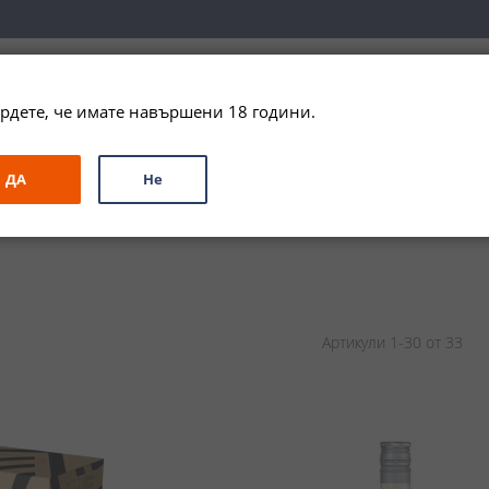
вка за цялата страна при поръчки на алкохол над 
79,99 € / 156
рдете, че имате навършени 18 години.
ЗА ПОДАРЪК
ПРОМО
СПЕЦИАЛНИ ПРЕДЛОЖЕНИЯ
МАРКИ
ДА
Не
Артикули
1
-
30
от
33