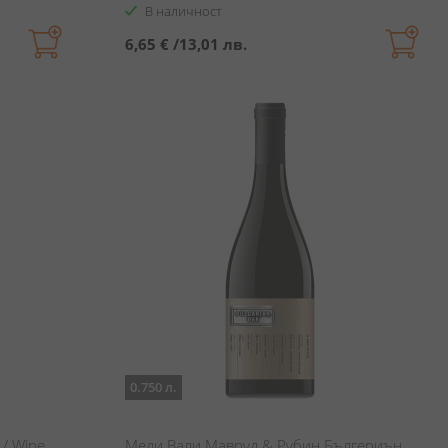
В наличност
6,65 €
/
13,01 лв.
0.750 л.
/ Wine
Меди Вали Мавруд & Рубин Бългериън