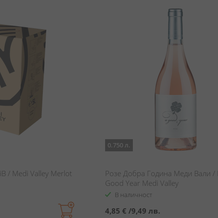
0.750 л.
 / Medi Valley Merlot
Розе Добра Година Меди Вали /
Good Year Medi Valley
В наличност
4,85 €
/
9,49 лв.