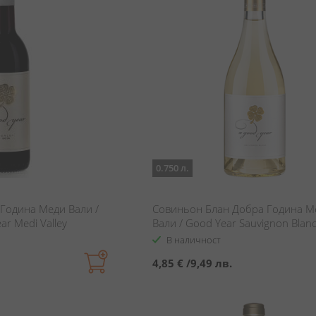
0.750 л.
Година Меди Вали /
Совиньон Блан Добра Година М
ar Medi Valley
Вали / Good Year Sauvignon Blan
Valley
В наличност
4,85 €
/
9,49 лв.