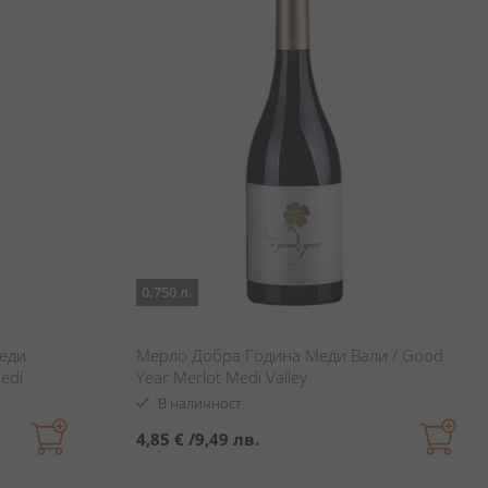
0.750 л.
еди
Мерло Добра Година Меди Вали / Good
edi
Year Merlot Medi Valley
В наличност
4,85 €
/
9,49 лв.