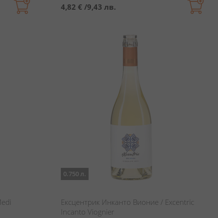
4,82 €
/
9,43 лв.
0.750 л.
Medi
Ексцентрик Инканто Вионие / Excentric
Incanto Viognier