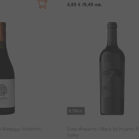
4,85 €
/
9,49 лв.
0.750 л.
 Мавруд / Excentric
Блек Инканто / Black by Incanto 
Valley