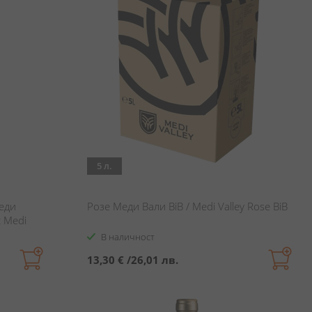
5 л.
еди
Розе Меди Вали BiB / Medi Valley Rose BiB
c Medi
В наличност
13,30 €
/
26,01 лв.