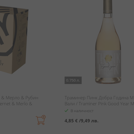
0.750 л.
 & Мерло & Рубин
Траминер Пинк Добра Година М
bernet & Merlo &
Вали / Traminer Pink Good Year M
Valley
В наличност
4,85 €
/
9,49 лв.