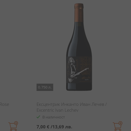
0.750 л.
 Rose
Ексцентрик Инканто Иван Лечев /
Excentric Ivan Lechev
В наличност
7,00 €
/
13,69 лв.