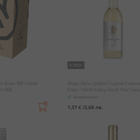
0.187л.
 Блан BiB / Medi
Меди Вали Добра Година Совин
nc BiB
Блан / Medi Valley Good Year Sau
Blanc
В наличност
1,37 €
/
2,68 лв.