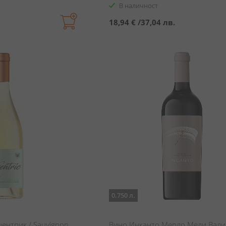
В наличност
18,94 €
/
37,04 лв.
0.750 л.
ентрик / Sauvignon
Вино Инканто Мерло Меди Вали 