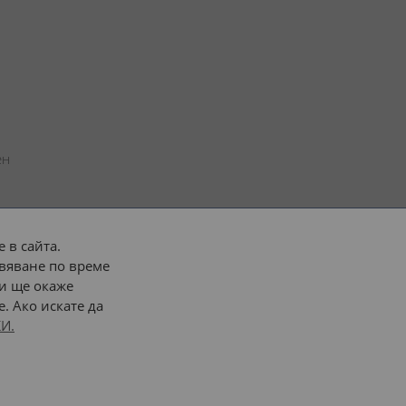
н 
 в сайта.
вяване по време
 или 
наш транспорт
и ще окаже
. Ако искате да
Последвайте ни:
И.