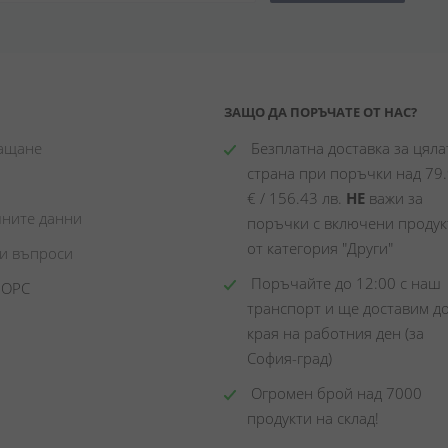
ЗАЩО ДА ПОРЪЧАТЕ ОТ НАС?
лащане
 Безплатна доставка за цялат
страна при поръчки над 79.
€ / 156.43 лв. 
НЕ
 важи за 
чните данни
поръчки с включени продукт
от категория "Други"
ни въпроси
 Поръчайте до 12:00 с наш 
 ОРС
транспорт и ще доставим до
края на работния ден (за 
София-град)
 Огромен брой над 7000 
продукти на склад! 