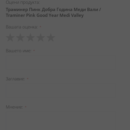
Оцени продукта:
Траминер Пинк Добра Година Меди Вали /
Traminer Pink Good Year Medi Valley
Вашата оценка
1
2
3
4
5
star
stars
stars
stars
stars
Вашето име
Заглавиe
Мнение