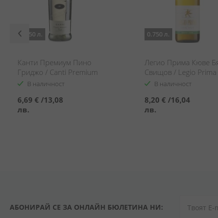
0.750 л.
0.750 л.
Канти Премиум Пино
Легио Прима Кюве Б
Гриджо / Canti Premium
Свищов / Legio Prima
Pinot Grigio
Cuvee White Svishtov
В наличност
В наличност
6,69 €
/
13,08
8,20 €
/
16,04
лв.
лв.
АБОНИРАЙ СЕ ЗА ОНЛАЙН БЮЛЕТИНА НИ: