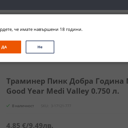
вка за цялата страна при поръчки на алкохол над 
79,99 € / 156
рдете, че имате навършени 18 години.
ЗА ПОДАРЪК
ПРОМО
СПЕЦИАЛНИ ПРЕДЛОЖЕНИЯ
МАРКИ
ДА
Не
Добра Година Меди Вали / Traminer Pink Good Year Medi Valley
Траминер Пинк Добра Година М
Good Year Medi Valley 0.750 л.
В наличност
SKU
3-17121-777
4,85 €
/
9,49лв.