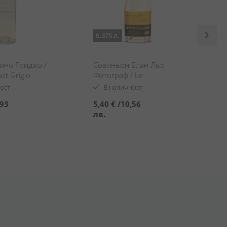
0.375 л.
ино Гриджо /
Совиньон Блан Льо
ot Grigio
Фотограф / Le
Photographe Sauvignon
ост
В наличност
Blanc
,93
5,40 €
/
10,56
лв.