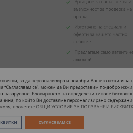
 Връщане за наша сметка и 
възможност за проверка на 
пратка
 Изготвяне на специални 
оферти за Вашето частно 
събитие
 Предлагаме само автентиче
алкохол!
сквитки, за да персонализира и подобри Вашето изживяване
а “Съгласявам се”, можем да Ви предоставим по-добро изжи
Доставка до адрес с:
н пазаруване. Блокирането на определени типове бисквитк
ачина, по който Ви доставяме персонализирано съдържание
 моля, прочетете
ОБЩИ УСЛОВИЯ ЗА ПОЛЗВАНЕ И БИСКВИТК
СКВИТКИ
СЪГЛАСЯВАМ СЕ
Онлайн магазин от
Stenik