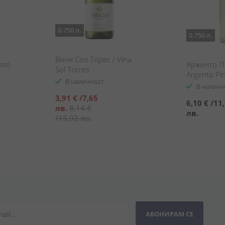
0.750 л.
0.750 л.
Виня Сол Торес / Vina
яло
Арженто П
Sol Torres
Argento Pin
В наличност
В наличн
Специална
3,91 €
/
7,65
6,10 €
/
11
цена
лв.
8,14 €
лв.
/
15,92 лв.
АБОНИРАМ СЕ