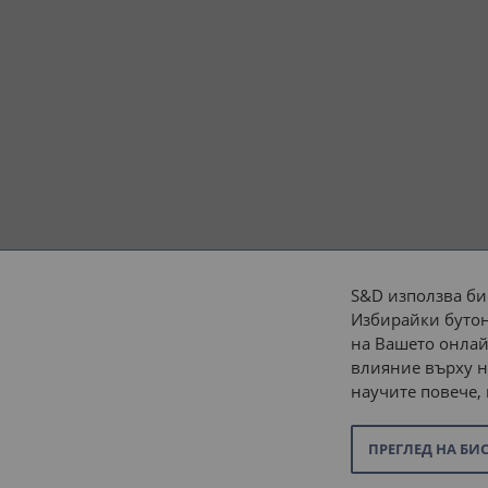
S&D използва би
Избирайки бутон
Начини на плащане:
на Вашето онлай
влияние върху н
научите повече,
ПРЕГЛЕД НА БИ
© 2026 “С и Д Комерсиал” ООД. Всички права запазени.