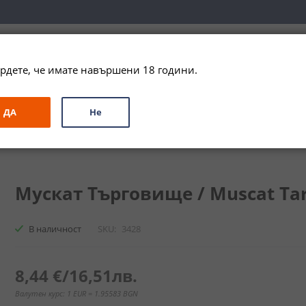
вка за цялата страна при поръчки на алкохол над 
79,99 € / 156
рдете, че имате навършени 18 години.
ЗА ПОДАРЪК
ПРОМО
СПЕЦИАЛНИ ПРЕДЛОЖЕНИЯ
МАРКИ
ДА
Не
ще / Muscat Targovishte
Мускат Търговище / Muscat Targ
В наличност
SKU
3428
8,44 €
/
16,51лв.
Валутен курс: 1 EUR = 1.95583 BGN