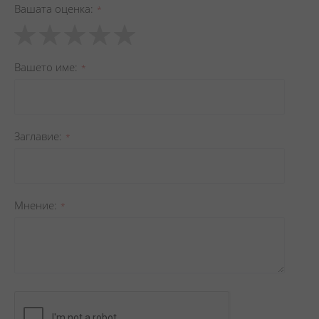
Вашата оценка
1
2
3
4
5
star
stars
stars
stars
stars
Вашето име
Заглавиe
Мнение