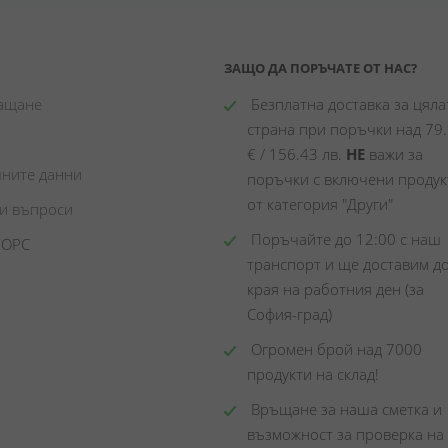
ЗАЩО ДА ПОРЪЧАТЕ ОТ НАС?
лащане
 Безплатна доставка за цялат
страна при поръчки над 79.
€ / 156.43 лв. 
НЕ
 важи за 
чните данни
поръчки с включени продукт
от категория "Други"
ни въпроси
 Поръчайте до 12:00 с наш 
 ОРС
транспорт и ще доставим до
края на работния ден (за 
София-град)
 Огромен брой над 7000 
продукти на склад! 
 Връщане за наша сметка и 
възможност за проверка на 