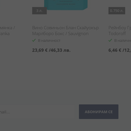
3 л.
0.750 л.
мянка /
Вино Совиньон Блан Скайуокър
Рейнбоу Г
yanka
Марлборо Бокс / Sauvignon
Todoroff
Blanc Skywalker Marlborough BiB
В наличност
В наличн
23,69 €
/
46,33 лв.
6,46 €
/
12,
АБОНИРАМ СЕ