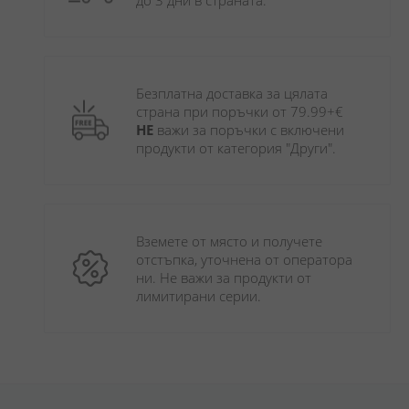
до 3 дни в страната.
Безплатна доставка за цялата 
страна при поръчки от 79.99+€ 
НЕ
 важи за поръчки с включени 
продукти от категория "Други". 
Вземете от място и получете 
отстъпка, уточнена от оператора 
ни. Не важи за продукти от 
лимитирани серии.