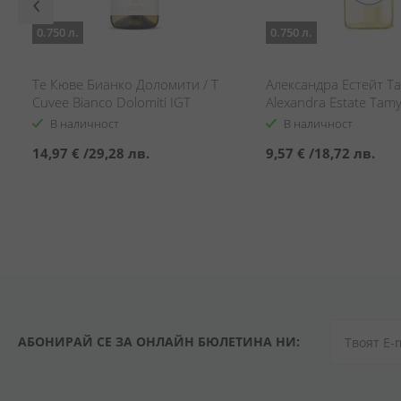
0.750 л.
0.750 л.
Те Кюве Бианко Доломити / T
Александра Естейт Та
Cuvee Bianco Dolomiti IGT
Alexandra Estate Tam
В наличност
В наличност
14,97 €
/
29,28 лв.
9,57 €
/
18,72 лв.
АБОНИРАЙ СЕ ЗА ОНЛАЙН БЮЛЕТИНА НИ: