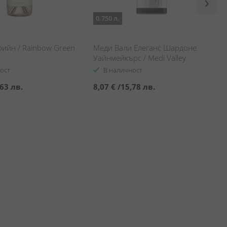
0.750 л.
рийн / Rainbow Green
Меди Вали Елеганс Шардоне
Уайнмейкърс / Medi Valley
Elegance Chardonnay
ост
В наличност
Winemakers
63 лв.
8,07 €
/
15,78 лв.