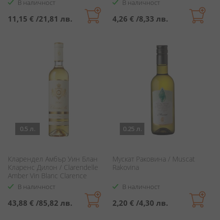
В наличност
В наличност
11,15 €
/
21,81 лв.
4,26 €
/
8,33 лв.
0.5 л.
0.25 л.
Кларендел Амбър Уин Блан
Мускат Раковина / Muscat
Кларенс Дилон / Clarendelle
Rakovina
Amber Vin Blanc Clarence
Dillon
В наличност
В наличност
43,88 €
/
85,82 лв.
2,20 €
/
4,30 лв.