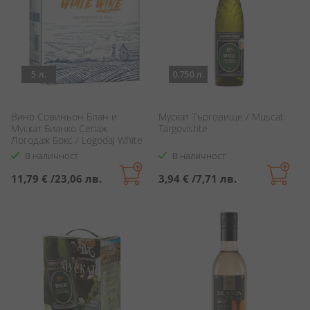
5 л.
0.750 л.
Вино Совиньон Блан и
Мускат Търговище / Muscat
Мускат Бианко Сепаж
Targovishte
Логодаж Бокс / Logodaj White
Wine Cepage Sauvignon Blanc
В наличност
В наличност
& Muscato Bianco
11,79 €
/
23,06 лв.
3,94 €
/
7,71 лв.