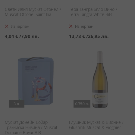
Свети Илия Мускат Отонел /
Тера Тангра Бяло Вино /
Muscat Ottonel Saint Ilia
Terra Tangra White BiB
Изчерпан
Изчерпан
4,04 €
/
7,90 лв.
13,78 €
/
26,95 лв.
3 л.
0.750 л.
Мускат Домейн Бойар
Глушник Мускат & Вионие /
Тракийска Низина / Muscat
Glushnik Muscat & Viognier
Domaine Boyar BiB