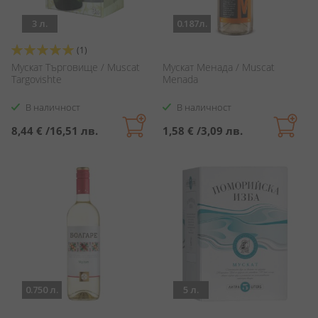
3 л.
0.187л.
Оценка:
(1)
100%
Мускат Търговище / Muscat
Мускат Менада / Muscat
Targovishte
Menada
В наличност
В наличност
8,44 €
/
16,51 лв.
1,58 €
/
3,09 лв.
0.750 л.
5 л.