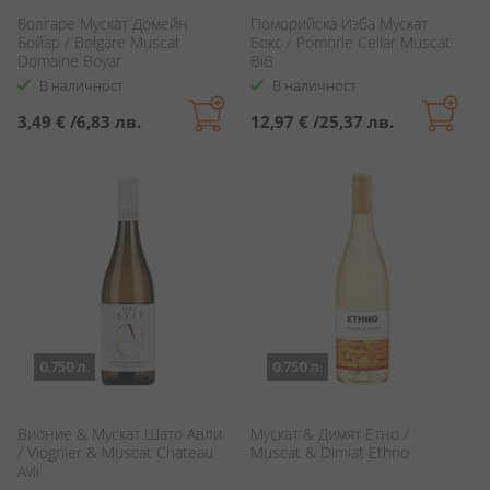
Болгаре Мускат Домейн
Поморийска Изба Мускат
Бойар / Bolgare Muscat
Бокс / Pomorie Cellar Muscat
Domaine Boyar
BiB
В наличност
В наличност
3,49 €
/
6,83 лв.
12,97 €
/
25,37 лв.
0.750 л.
0.750 л.
Вионие & Мускат Шато Авли
Мускат & Димят Етно /
/ Viognier & Muscat Chateau
Muscat & Dimiat Ethno
Avli