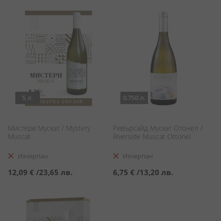
5 л.
0.750 л.
Мистери Мускат / Mystery
Ривърсайд Мускат Отонел /
Muscat
Riverside Muscat Ottonel
Изчерпан
Изчерпан
12,09 €
/
23,65 лв.
6,75 €
/
13,20 лв.