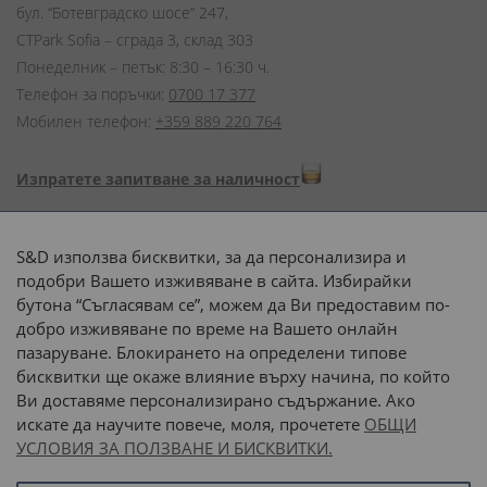
бул. “Ботевградско шосе” 247,
CTPark Sofia – сграда 3, склад 303
Понеделник – петък: 8:30 – 16:30 ч.
Телефон за поръчки:
0700 17 377
Мобилен телефон:
+359 889 220 764
Изпратете запитване за наличност
Начини на плащане:
S&D използва бисквитки, за да персонализира и
подобри Вашето изживяване в сайта. Избирайки
бутона “Съгласявам се”, можем да Ви предоставим по-
добро изживяване по време на Вашето онлайн
пазаруване. Блокирането на определени типове
Доставка до адрес с:
бисквитки ще окаже влияние върху начина, по който
Ви доставяме персонализирано съдържание. Ако
 или 
наш транспорт
искате да научите повече, моля, прочетете
ОБЩИ
УСЛОВИЯ ЗА ПОЛЗВАНЕ И БИСКВИТКИ.
Последвайте ни: