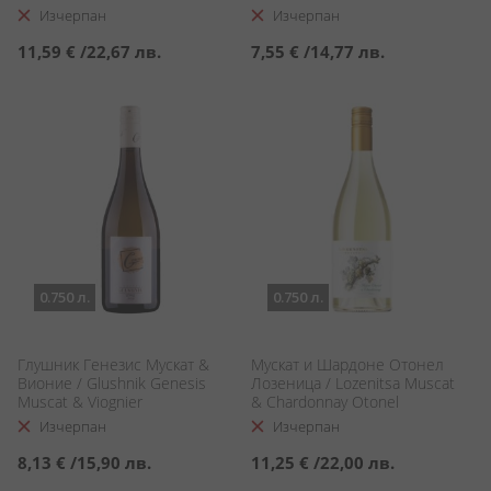
Изчерпан
Изчерпан
11,59 €
/
22,67 лв.
7,55 €
/
14,77 лв.
0.750 л.
0.750 л.
Глушник Генезис Мускат &
Мускат и Шардоне Отонел
Вионие / Glushnik Genesis
Лозеница / Lozenitsa Muscat
Muscat & Viognier
& Chardonnay Otonel
Изчерпан
Изчерпан
8,13 €
/
15,90 лв.
11,25 €
/
22,00 лв.