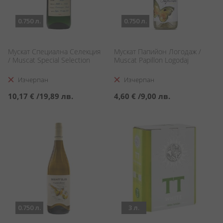
0.750 л.
0.750 л.
Мускат Специална Селекция
Мускат Папийон Логодаж /
/ Muscat Special Selection
Muscat Papillon Logodaj
Изчерпан
Изчерпан
10,17 €
/
19,89 лв.
4,60 €
/
9,00 лв.
0.750 л.
3 л.