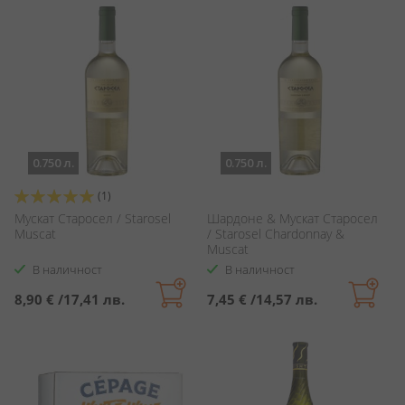
0.750 л.
0.750 л.
Оценка:
(1)
100%
Мускат Старосел / Starosel
Шардоне & Мускат Старосел
Muscat
/ Starosel Chardonnay &
Muscat
В наличност
В наличност
8,90 €
/
17,41 лв.
7,45 €
/
14,57 лв.