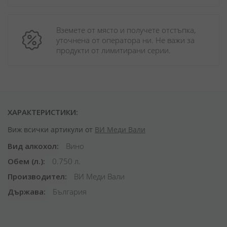
Вземете от място и получете отстъпка, 
уточнена от оператора ни. Не важи за 
продукти от лимитирани серии.
ХАРАКТЕРИСТИКИ:
Виж всички артикули от
ВИ Меди Вали
Вид алкохол
Вино
Обем (л.)
0.750 л.
Производител
ВИ Меди Вали
Държава
България