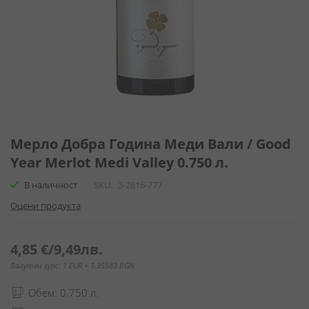
Преминете
към
Мерло Добра Година Меди Вали / Good
началото
Year Merlot Medi Valley 0.750 л.
на
галерия
В наличност
SKU
3-2616-777
със
Оцени продукта
снимки
4,85 €
/
9,49лв.
Валутен курс: 1 EUR = 1.95583 BGN
Обем: 0.750 л.