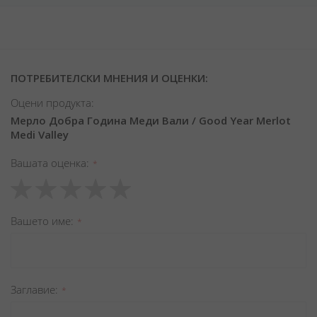
ПОТРЕБИТЕЛСКИ МНЕНИЯ И ОЦЕНКИ:
Оцени продукта:
Мерло Добра Година Меди Вали / Good Year Merlot
Medi Valley
Вашата оценка
1
2
3
4
5
star
stars
stars
stars
stars
Вашето име
Заглавиe