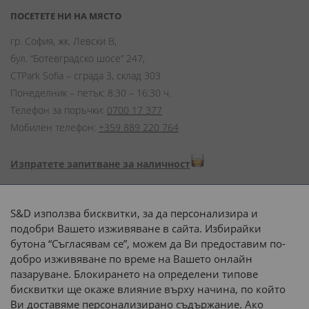
ПОСЕТЕТЕ НИ НА МЯСТО
гр. София, жк. Левски В,
бул. “Ботевградско шосе” 247,
CTPark Sofia – сграда 3, склад 303
Понеделник – петък: 8:30 – 16:30 ч.
Телефон за поръчки:
0700 17 377
Мобилен телефон:
+359 889 220 764
Изпратете запитване за наличност
Начини на плащане:
S&D използва бисквитки, за да персонализира и
подобри Вашето изживяване в сайта. Избирайки
бутона “Съгласявам се”, можем да Ви предоставим по-
добро изживяване по време на Вашето онлайн
пазаруване. Блокирането на определени типове
Доставка до адрес с:
бисквитки ще окаже влияние върху начина, по който
Ви доставяме персонализирано съдържание. Ако
 или 
наш транспорт