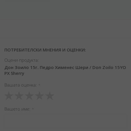
ПОТРЕБИТЕЛСКИ МНЕНИЯ И ОЦЕНКИ:
Оцени продукта:
Дон Зоило 15г. Педро Хименес Шери / Don Zoilo 15YO
PX Sherry
Вашата оценка
1
2
3
4
5
star
stars
stars
stars
stars
Вашето име