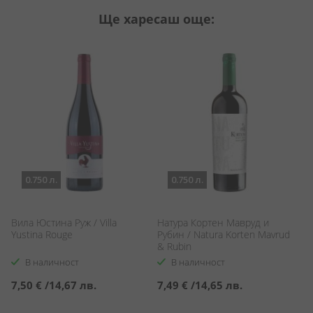
Ще харесаш още:
0.750 л.
0.750 л.
Вила Юстина Руж / Villa
Натура Кортен Мавруд и
П
Yustina Rouge
Рубин / Natura Korten Mavrud
С
& Rubin
Ca
В наличност
В наличност
7,50 €
/
14,67 лв.
7,49 €
/
14,65 лв.
3