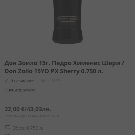
Преминете
към
Дон Зоило 15г. Педро Хименес Шери /
началото
Don Zoilo 15YO PX Sherry 0.750 л.
на
галерия
В наличност
SKU
5277
със
Оцени продукта
снимки
22,00 €
/
43,03лв.
Валутен курс: 1 EUR = 1.95583 BGN
Обем: 0.750 л.