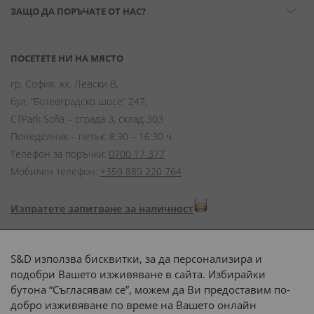
ЗАЩО ДА ПОРЪЧАТЕ ОТ НАС?
ПОСЕТЕТЕ НИ НА МЯСТО
гр. София, жк. Левски В,
бул. “Ботевградско шосе” 247,
CTPark Sofia – сграда 3, склад 303
Понеделник – петък: 8:30 – 16:30 ч.
Телефон за поръчки:
0700 17 377
Мобилен телефон:
+359 889 220 764
Изпратете запитване за наличност
Начини на плащане:
S&D използва бисквитки, за да персонализира и
подобри Вашето изживяване в сайта. Избирайки
бутона “Съгласявам се”, можем да Ви предоставим по-
добро изживяване по време на Вашето онлайн