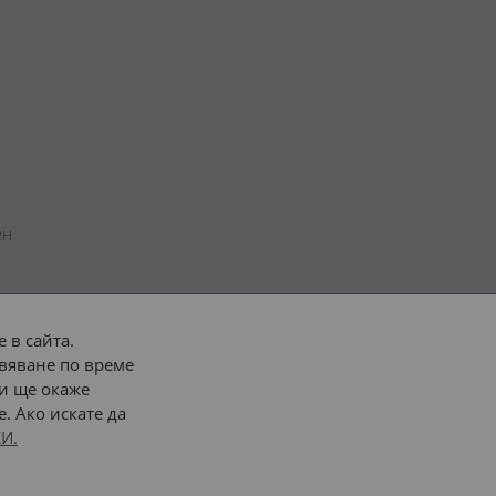
н 
 в сайта.
вяване по време
 или 
наш транспорт
и ще окаже
. Ако искате да
Последвайте ни:
И.