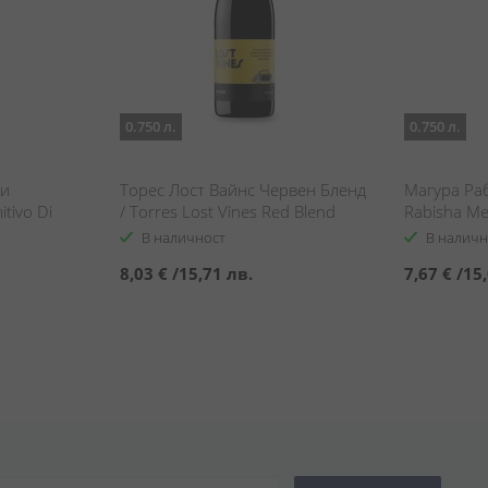
0.750 л.
0.750 л.
Ди
Торес Лост Вайнс Червен Бленд
Магура Ра
itivo Di
/ Torres Lost Vines Red Blend
Rabisha Me
В наличност
В наличн
8,03 €
/
15,71 лв.
7,67 €
/
15,