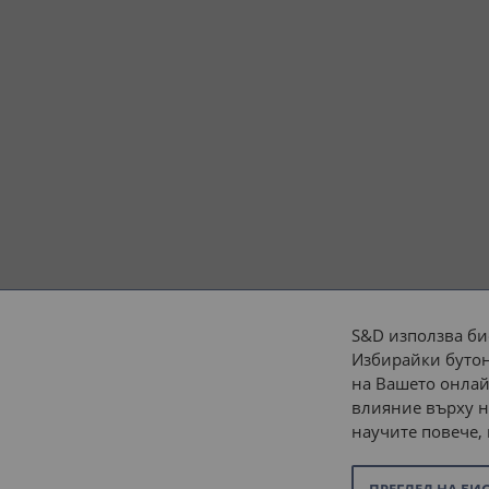
S&D използва би
Избирайки бутон
Начини на плащане:
на Вашето онлай
влияние върху н
научите повече,