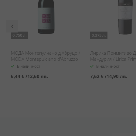
0.750 л.
0.375 л.
МОДА Монтепулчано д'Абруцо /
Лирика Примитиво 
MODA Montepulciano d'Abruzzo
Мандурия / Lirica Prim
Manduria
В наличност
В наличност
6,44 €
/
12,60 лв.
7,62 €
/
14,90 лв.