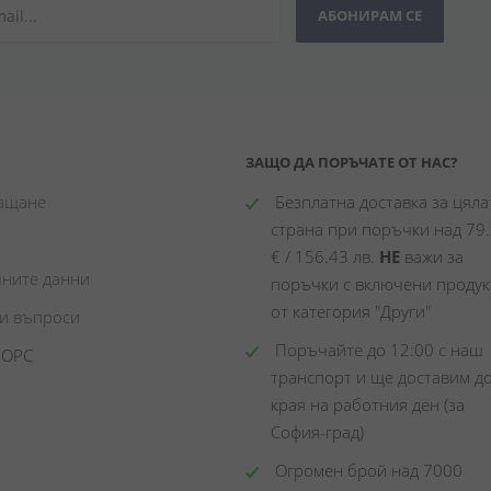
АБОНИРАМ СЕ
ЗАЩО ДА ПОРЪЧАТЕ ОТ НАС?
лащане
 Безплатна доставка за цялат
страна при поръчки над 79.
€ / 156.43 лв. 
НЕ
 важи за 
чните данни
поръчки с включени продукт
от категория "Други"
ни въпроси
 Поръчайте до 12:00 с наш 
 ОРС
транспорт и ще доставим до
края на работния ден (за 
София-град)
 Огромен брой над 7000 