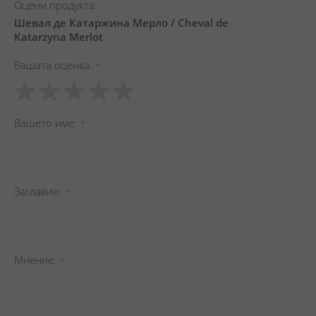
Оцени продукта:
Шевал де Катаржина Мерло / Cheval de
Katarzyna Merlot
Вашата оценка
1
2
3
4
5
star
stars
stars
stars
stars
Вашето име
Заглавиe
Мнение