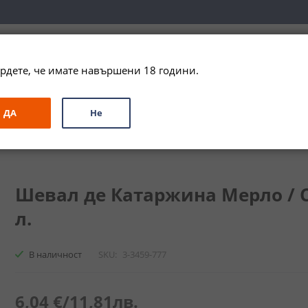
вка за цялата страна при поръчки на алкохол над 
79,99 € / 156
рдете, че имате навършени 18 години.
ЗА ПОДАРЪК
ПРОМО
СПЕЦИАЛНИ ПРЕДЛОЖЕНИЯ
МАРКИ
ДА
Не
атаржина Мерло / Cheval de Katarzyna Merlot
Шевал де Катаржина Мерло / Ch
л.
В наличност
SKU
3-3459-777
6,04 €
/
11,81лв.