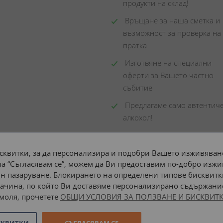
продукти на склад! 
 Връщане за наша сметка и 
възможност за проверка на 
пратка
 Изготвяне на специални 
оферти за Вашето частно 
събитие
 Предлагаме само автентиче
алкохол!
сквитки, за да персонализира и подобри Вашето изживяване
а “Съгласявам се”, можем да Ви предоставим по-добро изжи
Доставка до адрес с:
н пазаруване. Блокирането на определени типове бисквитк
ачина, по който Ви доставяме персонализирано съдържание
 моля, прочетете
ОБЩИ УСЛОВИЯ ЗА ПОЛЗВАНЕ И БИСКВИТК