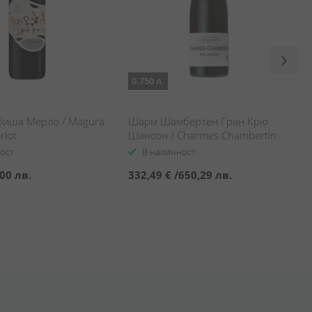
0.750 л.
биша Мерло / Magura
Шарм Шамбертен Гран Крю
rlot
Шансон / Charmes Chambertin
Grand Cru Chanson
ост
В наличност
00 лв.
332,49 €
/
650,29 лв.